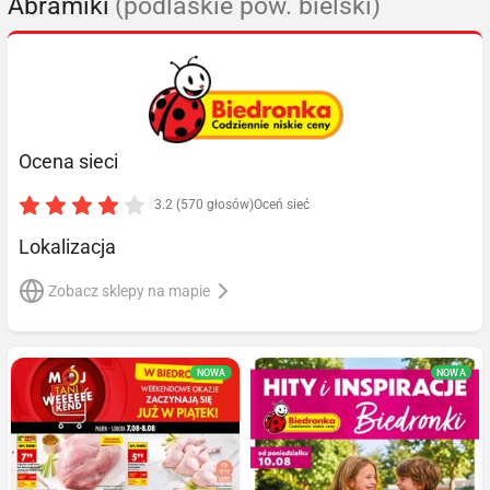
Abramiki
(podlaskie pow. bielski)
Ocena sieci
3.2 (570 głosów)
Oceń sieć
Lokalizacja
Zobacz sklepy na mapie
NOWA
NOWA