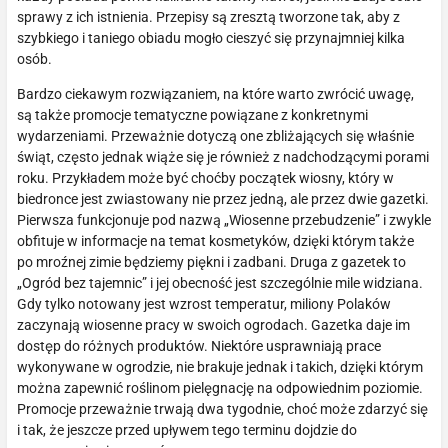
sprawy z ich istnienia. Przepisy są zresztą tworzone tak, aby z
szybkiego i taniego obiadu mogło cieszyć się przynajmniej kilka
osób.
Bardzo ciekawym rozwiązaniem, na które warto zwrócić uwagę,
są także promocje tematyczne powiązane z konkretnymi
wydarzeniami. Przeważnie dotyczą one zbliżających się właśnie
świąt, często jednak wiąże się je również z nadchodzącymi porami
roku. Przykładem może być choćby początek wiosny, który w
biedronce jest zwiastowany nie przez jedną, ale przez dwie gazetki.
Pierwsza funkcjonuje pod nazwą „Wiosenne przebudzenie” i zwykle
obfituje w informacje na temat kosmetyków, dzięki którym także
po mroźnej zimie będziemy piękni i zadbani. Druga z gazetek to
„Ogród bez tajemnic” i jej obecność jest szczególnie mile widziana.
Gdy tylko notowany jest wzrost temperatur, miliony Polaków
zaczynają wiosenne pracy w swoich ogrodach. Gazetka daje im
dostęp do różnych produktów. Niektóre usprawniają prace
wykonywane w ogrodzie, nie brakuje jednak i takich, dzięki którym
można zapewnić roślinom pielęgnację na odpowiednim poziomie.
Promocje przeważnie trwają dwa tygodnie, choć może zdarzyć się
i tak, że jeszcze przed upływem tego terminu dojdzie do