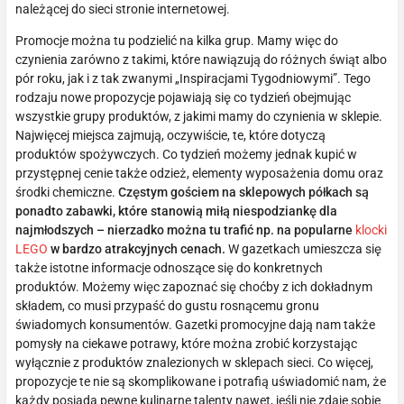
należącej do sieci stronie internetowej.
Promocje można tu podzielić na kilka grup. Mamy więc do
czynienia zarówno z takimi, które nawiązują do różnych świąt albo
pór roku, jak i z tak zwanymi „Inspiracjami Tygodniowymi”. Tego
rodzaju nowe propozycje pojawiają się co tydzień obejmując
wszystkie grupy produktów, z jakimi mamy do czynienia w sklepie.
Najwięcej miejsca zajmują, oczywiście, te, które dotyczą
produktów spożywczych. Co tydzień możemy jednak kupić w
przystępnej cenie także odzież, elementy wyposażenia domu oraz
środki chemiczne.
Częstym gościem na sklepowych półkach są
ponadto zabawki, które stanowią miłą niespodziankę dla
najmłodszych – nierzadko można tu trafić np. na popularne
klocki
LEGO
w bardzo atrakcyjnych cenach.
W gazetkach umieszcza się
także istotne informacje odnoszące się do konkretnych
produktów. Możemy więc zapoznać się choćby z ich dokładnym
składem, co musi przypaść do gustu rosnącemu gronu
świadomych konsumentów. Gazetki promocyjne dają nam także
pomysły na ciekawe potrawy, które można zrobić korzystając
wyłącznie z produktów znalezionych w sklepach sieci. Co więcej,
propozycje te nie są skomplikowane i potrafią uświadomić nam, że
każdy posiada pewne kulinarne talenty nawet, jeśli nie zdaje sobie