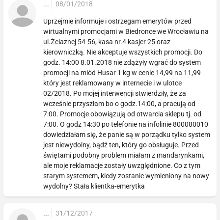
...
08/01/2018
Uprzejmie informuje i ostrzegam emerytów przed
wirtualnymi promocjami w Biedronce we Wrocławiu na
ul.Żelaznej 54-56, kasa nr.4 kasjer 25 oraz
kierowniczką. Nie akceptuje wszystkich promocji. Do
godz. 14:00 8.01.2018 nie zdążyły wgrać do system
promocji na miód Husar 1 kg w cenie 14,99 na 11,99
który jest reklamowany w internecie i w ulotce
02/2018. Po mojej interwencji stwierdziły, że za
wcześnie przyszłam bo o godz.14:00, a pracują od
7:00. Promocje obowiązują od otwarcia sklepu tj. od
7:00. O godz 14:30 po telefonie na infolinie 800080010
dowiedziałam się, że panie są w porządku tylko system
jest niewydolny, bądź ten, który go obsługuje. Przed
świętami podobny problem miałam z mandarynkami,
ale moje reklamacje zostały uwzględnione. Co z tym
starym systemem, kiedy zostanie wymieniony na nowy
wydolny? Stała klientka-emerytka
...
31/12/2017