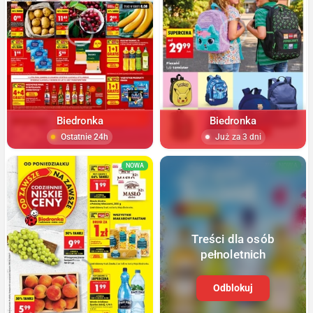
Biedronka
Biedronka
Ostatnie 24h
Już za 3 dni
NOWA
NOWA
Treści dla osób
pełnoletnich
Odblokuj