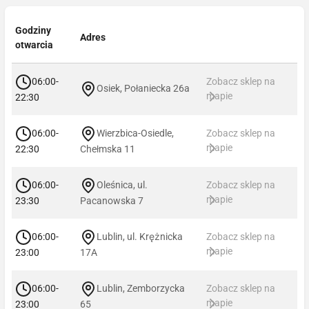
Godziny
Adres
otwarcia
06:00-
Zobacz sklep na
Osiek, Połaniecka 26a
mapie
22:30
06:00-
Wierzbica-Osiedle,
Zobacz sklep na
mapie
22:30
Chełmska 11
06:00-
Oleśnica, ul.
Zobacz sklep na
mapie
23:30
Pacanowska 7
06:00-
Lublin, ul. Krężnicka
Zobacz sklep na
mapie
23:00
17A
06:00-
Lublin, Zemborzycka
Zobacz sklep na
mapie
23:00
65