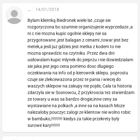
...
14/01/2018
Bylam klientką Biedronek wiele lat ,czuje sie
rozgoryczona bo szumnie organizujecie wyprzedaze ,a
ni c nie mozna kupic ogolnie sklepy nie sa
przygotowane ,jest balagan z cenami ,towar jest bez
metek,a jesli juz gdzies jest metka z kodem to nie
mozna sprawdzic na czytniku .Przez dwa dni
usilowalam kupic mlynek do pieprzu i nie dowiedzialam
sie jaka jest jego cena pomimo dosc dlugiego
oczekiwania na info od p kierownik sklepu. poprostu
czuje sie zlekcewazona przez te pania i wiecej do
waszych sklepow na zakupy nie pojde, Cala ta historia
zdarzyla sie w Sosnowcu, Z przykroscia tez stwierdzam
ze towary u was sa bardzo drogie,inne ceny sa
wystawiane na polkach ,a inne sa na kasach Moze
nalezaloby pouczyc zalogi ze klientow nie wolno robic
w bambuko,!!!!!!!!! kiedys za takie przekrety byly
surowe kary!!!!!!!