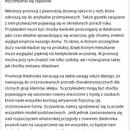
wyczerpania się zapasów.
Miłośnicy promocji z pewnością docenią także te z nich, które
odnoszą się do artykułów przemysłowych. Także gazetki związane
z nimi przeważnie pojawiają się w określonych porach roku.
Przykładem może być choćby kwiecień postrzegany w Biedronce
jako czas idealnie sprawdzający się wówczas, gdy chcemy zmienić
wygląd wnętrza naszego domu. To okres, w którym szczególnie
duży nacisk kładzie się na produkty, dzięki którym mieszkanie
może wyglądać piękniej niż kiedykolwiek wcześniej. W promocji
można przy tym znaleźć nie tylko ozdoby, ale i rozwiązania takie,
jak choćby zestawy obiadowe.
Promocje Biedronka zwracają na siebie uwagę także dlatego, że
nawiązują do zróżnicowanych potrzeb charakterystycznych dla
różnych grup klientów sklepu. Tu przykładem mogą być choćby
pojawiające się sezonowo rowery stworzone z myślą o osobach,
które nade wszystko kochają aktywność fizyczną i jej
zróżnicowane formy. Oczywiście, należy spodziewać się tu przede
wszystkim modeli podstawowych. Jeśli jednak zastanawiamy się
nad rozpoczęciem amatorskiej przygody z rowerem, Biedronka
pozwoli nam na zaopatrzenie się we wszystko, co będzie nam