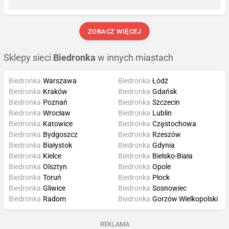
ZOBACZ WIĘCEJ
Sklepy sieci
Biedronka
w innych miastach
Biedronka
Warszawa
Biedronka
Łódź
Biedronka
Kraków
Biedronka
Gdańsk
Biedronka
Poznań
Biedronka
Szczecin
Biedronka
Wrocław
Biedronka
Lublin
Biedronka
Katowice
Biedronka
Częstochowa
Biedronka
Bydgoszcz
Biedronka
Rzeszów
Biedronka
Białystok
Biedronka
Gdynia
Biedronka
Kielce
Biedronka
Bielsko-Biała
Biedronka
Olsztyn
Biedronka
Opole
Biedronka
Toruń
Biedronka
Płock
Biedronka
Gliwice
Biedronka
Sosnowiec
Biedronka
Radom
Biedronka
Gorzów Wielkopolski
REKLAMA