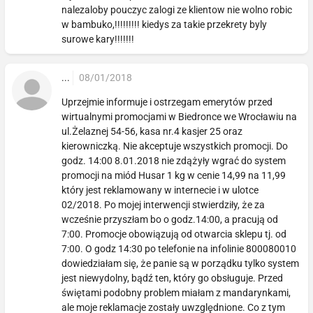
nalezaloby pouczyc zalogi ze klientow nie wolno robic
w bambuko,!!!!!!!!! kiedys za takie przekrety byly
surowe kary!!!!!!!
...
08/01/2018
Uprzejmie informuje i ostrzegam emerytów przed
wirtualnymi promocjami w Biedronce we Wrocławiu na
ul.Żelaznej 54-56, kasa nr.4 kasjer 25 oraz
kierowniczką. Nie akceptuje wszystkich promocji. Do
godz. 14:00 8.01.2018 nie zdążyły wgrać do system
promocji na miód Husar 1 kg w cenie 14,99 na 11,99
który jest reklamowany w internecie i w ulotce
02/2018. Po mojej interwencji stwierdziły, że za
wcześnie przyszłam bo o godz.14:00, a pracują od
7:00. Promocje obowiązują od otwarcia sklepu tj. od
7:00. O godz 14:30 po telefonie na infolinie 800080010
dowiedziałam się, że panie są w porządku tylko system
jest niewydolny, bądź ten, który go obsługuje. Przed
świętami podobny problem miałam z mandarynkami,
ale moje reklamacje zostały uwzględnione. Co z tym