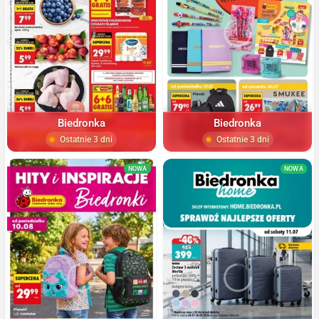
Biedronka
Biedronka
Ostatnie 3 dni
Ostatnie 3 dni
NOWA
NOWA