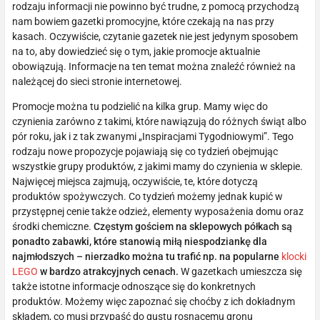
rodzaju informacji nie powinno być trudne, z pomocą przychodzą
nam bowiem gazetki promocyjne, które czekają na nas przy
kasach. Oczywiście, czytanie gazetek nie jest jedynym sposobem
na to, aby dowiedzieć się o tym, jakie promocje aktualnie
obowiązują. Informacje na ten temat można znaleźć również na
należącej do sieci stronie internetowej.
Promocje można tu podzielić na kilka grup. Mamy więc do
czynienia zarówno z takimi, które nawiązują do różnych świąt albo
pór roku, jak i z tak zwanymi „Inspiracjami Tygodniowymi”. Tego
rodzaju nowe propozycje pojawiają się co tydzień obejmując
wszystkie grupy produktów, z jakimi mamy do czynienia w sklepie.
Najwięcej miejsca zajmują, oczywiście, te, które dotyczą
produktów spożywczych. Co tydzień możemy jednak kupić w
przystępnej cenie także odzież, elementy wyposażenia domu oraz
środki chemiczne.
Częstym gościem na sklepowych półkach są
ponadto zabawki, które stanowią miłą niespodziankę dla
najmłodszych – nierzadko można tu trafić np. na popularne
klocki
LEGO
w bardzo atrakcyjnych cenach.
W gazetkach umieszcza się
także istotne informacje odnoszące się do konkretnych
produktów. Możemy więc zapoznać się choćby z ich dokładnym
składem, co musi przypaść do gustu rosnącemu gronu