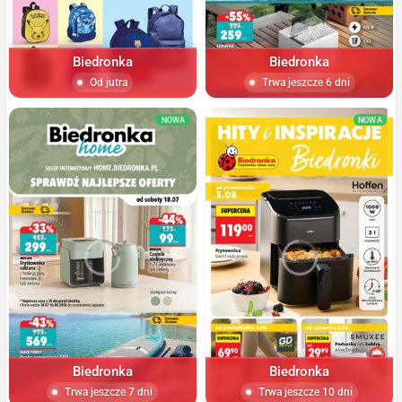
Biedronka
Biedronka
Od jutra
Trwa jeszcze 6 dni
NOWA
NOWA
Biedronka
Biedronka
Trwa jeszcze 7 dni
Trwa jeszcze 10 dni