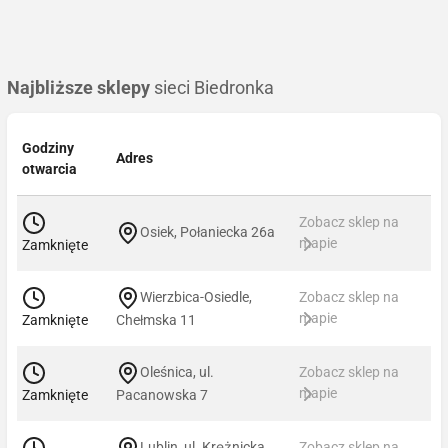
Najbliższe sklepy
sieci Biedronka
Godziny
Adres
otwarcia
Zobacz sklep na
Osiek, Połaniecka 26a
mapie
Zamknięte
Wierzbica-Osiedle,
Zobacz sklep na
mapie
Zamknięte
Chełmska 11
Oleśnica, ul.
Zobacz sklep na
mapie
Zamknięte
Pacanowska 7
Lublin, ul. Krężnicka
Zobacz sklep na