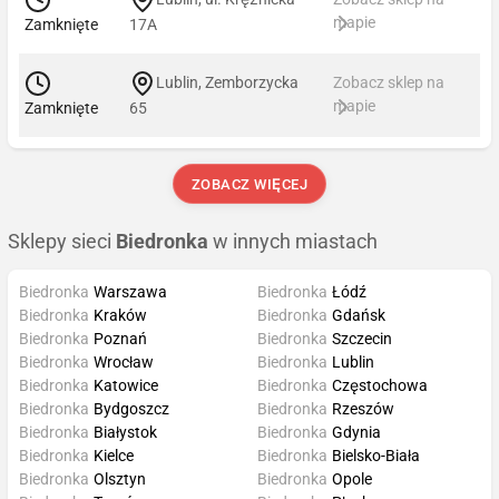
mapie
Zamknięte
17A
Lublin, Zemborzycka
Zobacz sklep na
mapie
Zamknięte
65
ZOBACZ WIĘCEJ
Sklepy sieci
Biedronka
w innych miastach
Biedronka
Warszawa
Biedronka
Łódź
Biedronka
Kraków
Biedronka
Gdańsk
Biedronka
Poznań
Biedronka
Szczecin
Biedronka
Wrocław
Biedronka
Lublin
Biedronka
Katowice
Biedronka
Częstochowa
Biedronka
Bydgoszcz
Biedronka
Rzeszów
Biedronka
Białystok
Biedronka
Gdynia
Biedronka
Kielce
Biedronka
Bielsko-Biała
Biedronka
Olsztyn
Biedronka
Opole