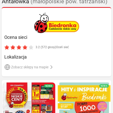
Antałówka
(małopolskie pow. tatrzański)
Ocena sieci
3.2 (572 głosy)
Oceń sieć
Lokalizacja
Zobacz sklepy na mapie
NOWA
NOWA