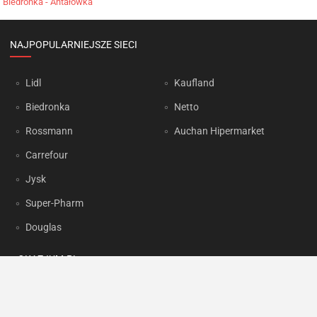
Biedronka - Antałówka
NAJPOPULARNIEJSZE SIECI
Lidl
Kaufland
Biedronka
Netto
Rossmann
Auchan Hipermarket
Carrefour
Jysk
Super-Pharm
Douglas
OKAZJUM.PL
Kontakt
Reklama
Prywatność