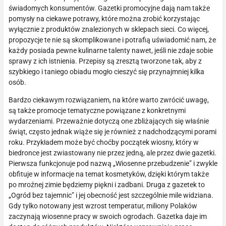
świadomych konsumentów. Gazetki promocyjne dają nam także
pomysły na ciekawe potrawy, które można zrobić korzystając
wyłącznie z produktów znalezionych w sklepach sieci. Co więcej,
propozycje te nie są skomplikowane i potrafią uświadomić nam, że
każdy posiada pewne kulinarne talenty nawet, jeśli nie zdaje sobie
sprawy z ich istnienia. Przepisy są zresztą tworzone tak, aby z
szybkiego i taniego obiadu mogło cieszyć się przynajmniej kilka
osób.
Bardzo ciekawym rozwiązaniem, na które warto zwrócić uwagę,
są także promocje tematyczne powiązane z konkretnymi
wydarzeniami. Przeważnie dotyczą one zbliżających się właśnie
świąt, często jednak wiąże się je również z nadchodzącymi porami
roku. Przykładem może być choćby początek wiosny, który w
biedronce jest zwiastowany nie przez jedną, ale przez dwie gazetki.
Pierwsza funkcjonuje pod nazwą „Wiosenne przebudzenie” i zwykle
obfituje w informacje na temat kosmetyków, dzięki którym także
po mroźnej zimie będziemy piękni i zadbani. Druga z gazetek to
„Ogród bez tajemnic” i jej obecność jest szczególnie mile widziana.
Gdy tylko notowany jest wzrost temperatur, miliony Polaków
zaczynają wiosenne pracy w swoich ogrodach. Gazetka daje im