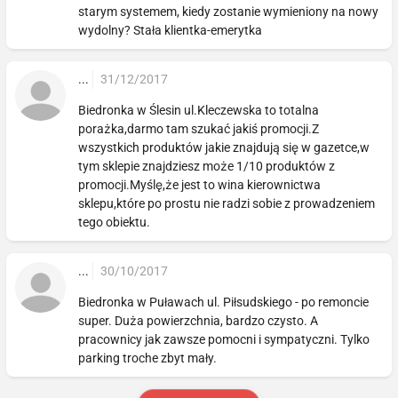
starym systemem, kiedy zostanie wymieniony na nowy
wydolny? Stała klientka-emerytka
...
31/12/2017
Biedronka w Ślesin ul.Kleczewska to totalna
porażka,darmo tam szukać jakiś promocji.Z
wszystkich produktów jakie znajdują się w gazetce,w
tym sklepie znajdziesz może 1/10 produktów z
promocji.Myślę,że jest to wina kierownictwa
sklepu,które po prostu nie radzi sobie z prowadzeniem
tego obiektu.
...
30/10/2017
Biedronka w Puławach ul. Piłsudskiego - po remoncie
super. Duża powierzchnia, bardzo czysto. A
pracownicy jak zawsze pomocni i sympatyczni. Tylko
parking troche zbyt mały.