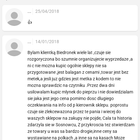
...
25/04/2018
👍
...
14/01/2018
Bylam klientką Biedronek wiele lat ,czuje sie
rozgoryczona bo szumnie organizujecie wyprzedaze ,a
ni c nie mozna kupic ogolnie sklepy nie sa
przygotowane ,jest balagan z cenami ,towar jest bez
metek,a jesli juz gdzies jest metka z kodem to nie
mozna sprawdzic na czytniku .Przez dwa dni
usilowalam kupic mlynek do pieprzu i nie dowiedzialam
sie jaka jest jego cena pomimo dosc dlugiego
oczekiwania na info od p kierownik sklepu. poprostu
czuje sie zlekcewazona przez te pania i wiecej do
waszych sklepow na zakupy nie pojde, Cala ta historia
zdarzyla sie w Sosnowcu, Z przykroscia tez stwierdzam
ze towary u was sa bardzo drogie,inne ceny sa
wystawiane na polkach ,a inne sa na kasach Moze