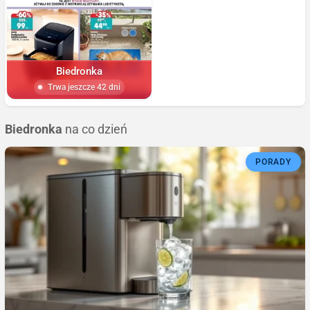
Biedronka
Trwa jeszcze 42 dni
Biedronka
na co dzień
PORADY