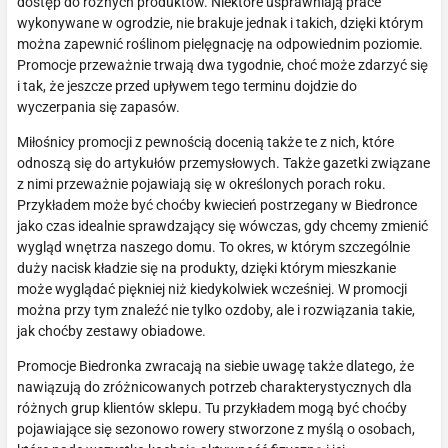
dostęp do różnych produktów. Niektóre usprawniają prace
wykonywane w ogrodzie, nie brakuje jednak i takich, dzięki którym
można zapewnić roślinom pielęgnację na odpowiednim poziomie.
Promocje przeważnie trwają dwa tygodnie, choć może zdarzyć się
i tak, że jeszcze przed upływem tego terminu dojdzie do
wyczerpania się zapasów.
Miłośnicy promocji z pewnością docenią także te z nich, które
odnoszą się do artykułów przemysłowych. Także gazetki związane
z nimi przeważnie pojawiają się w określonych porach roku.
Przykładem może być choćby kwiecień postrzegany w Biedronce
jako czas idealnie sprawdzający się wówczas, gdy chcemy zmienić
wygląd wnętrza naszego domu. To okres, w którym szczególnie
duży nacisk kładzie się na produkty, dzięki którym mieszkanie
może wyglądać piękniej niż kiedykolwiek wcześniej. W promocji
można przy tym znaleźć nie tylko ozdoby, ale i rozwiązania takie,
jak choćby zestawy obiadowe.
Promocje Biedronka zwracają na siebie uwagę także dlatego, że
nawiązują do zróżnicowanych potrzeb charakterystycznych dla
różnych grup klientów sklepu. Tu przykładem mogą być choćby
pojawiające się sezonowo rowery stworzone z myślą o osobach,