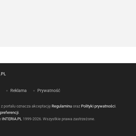
.PL
Reklama
Prywatność
 z portalu oznacza akceptację
Regulaminu
oraz
Polityki prywatności
.
preferencji
.
by
INTERIA.PL
1999-2026. Wszystkie prawa zastrzeżone.