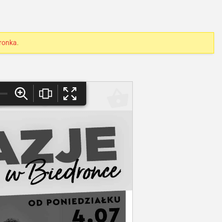
ronka
.