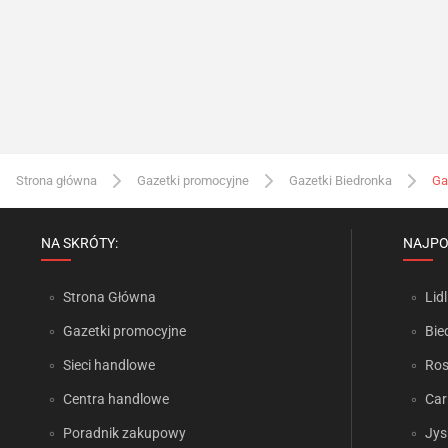
Strona główna
Gazetki promocyjne
Gazetki Biedronka
Ga
NA SKRÓTY:
NAJPO
Strona Główna
Lidl
Gazetki promocyjne
Bie
Sieci handlowe
Ro
Centra handlowe
Car
Poradnik zakupowy
Jys