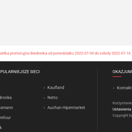
zetka promocyjna Biedronka od poniedziałku 2022-07-04 do soboty 2022-07-16
PULARNIEJSZE SIECI
OKAZJUM
Kaufland
Kontakt
dronka
Netto
Korzystanie
ssmann
Auchan Hipermarket
Ustawienia 
Copyright 
refour
k