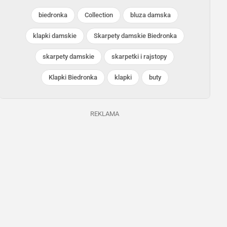
biedronka
Collection
bluza damska
klapki damskie
Skarpety damskie Biedronka
skarpety damskie
skarpetki i rajstopy
Biedronka
Biedronka
Klapki Biedronka
klapki
buty
Trwa jeszcze 8 dni
Trwa jeszcze 12 dni
REKLAMA