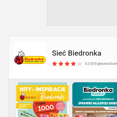
Sieć Biedronka
3.2 (570 głosów)
Oceń