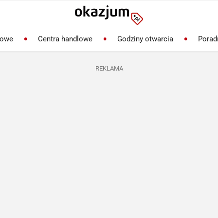
lowe
Centra handlowe
Godziny otwarcia
Porad
REKLAMA