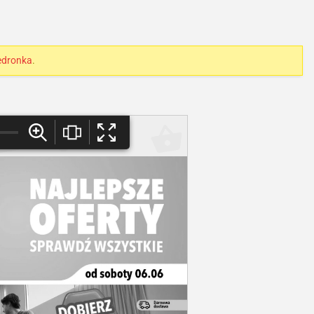
edronka
.