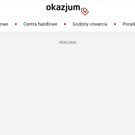
lowe
Centra handlowe
Godziny otwarcia
Porad
REKLAMA