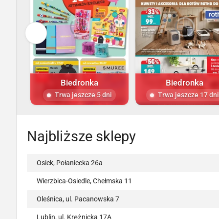
Biedronka
Biedronka
Trwa jeszcze 5 dni
Trwa jeszcze 17 dni
Najbliższe sklepy
Osiek, Połaniecka 26a
Wierzbica-Osiedle, Chełmska 11
Oleśnica, ul. Pacanowska 7
Lublin, ul. Krężnicka 17A