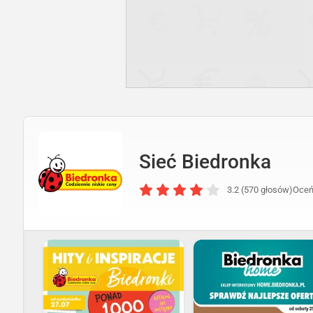
Sieć Biedronka
3.2 (570 głosów)
Oceń