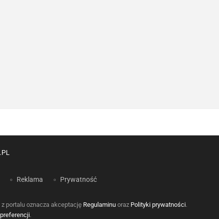
.PL
Reklama
Prywatność
 z portalu oznacza akceptację
Regulaminu
oraz
Polityki prywatności
.
preferencji
.