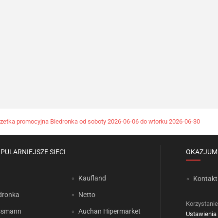
zetka promocyjna Biedronka od soboty 2026-06-06 do wtorku 2026-06-30
PULARNIEJSZE SIECI
OKAZJUM
Kaufland
Kontakt
dronka
Netto
Korzystanie
ssmann
Auchan Hipermarket
Ustawienia 