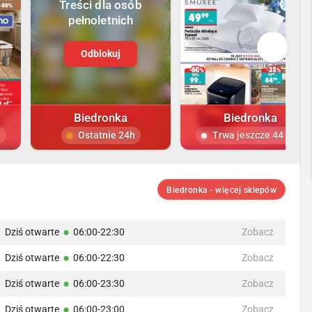
Treści dla osób
pełnoletnich
Odblokuj
Biedronka
Biedronka
Ostatnie 24h
Trwa jeszcze 44 dni
Biedronka - więcej sklepów
Dziś otwarte
06:00-22:30
Zobacz
Dziś otwarte
06:00-22:30
Zobacz
Dziś otwarte
06:00-23:30
Zobacz
Dziś otwarte
06:00-23:00
Zobacz