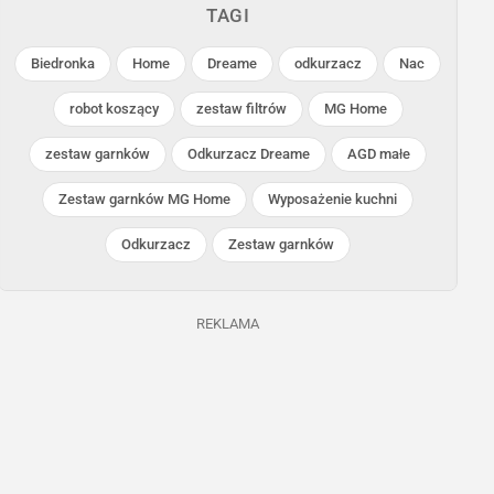
TAGI
Biedronka
Home
Dreame
odkurzacz
Nac
robot koszący
zestaw filtrów
MG Home
zestaw garnków
Odkurzacz Dreame
AGD małe
Biedronka
Biedronka
Zestaw garnków MG Home
Wyposażenie kuchni
Trwa jeszcze 8 dni
Trwa jeszcze 12 dni
Odkurzacz
Zestaw garnków
REKLAMA