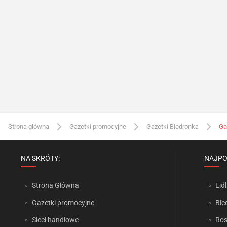
Strona główna
Gazetki promocyjne
Gazetki Biedronka
Ga
NA SKRÓTY:
NAJPO
Strona Główna
Lidl
Gazetki promocyjne
Bie
Sieci handlowe
Ro