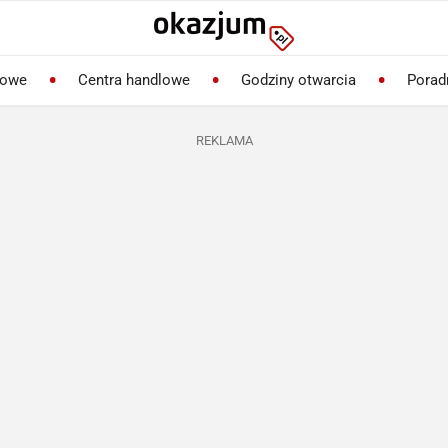
lowe
Centra handlowe
Godziny otwarcia
Porad
REKLAMA