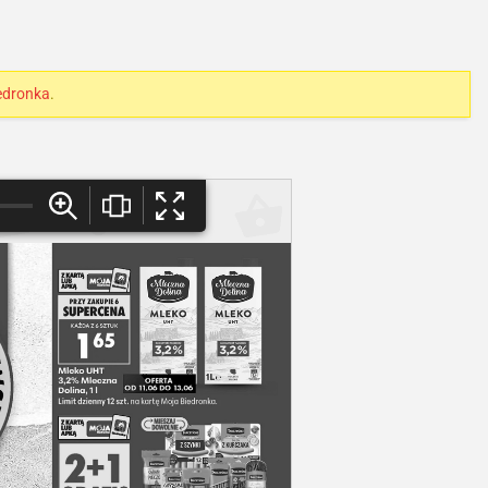
edronka
.