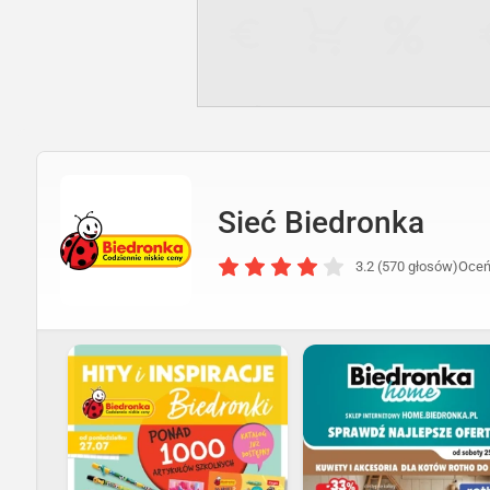
Sieć Biedronka
3.2 (570 głosów)
Oceń