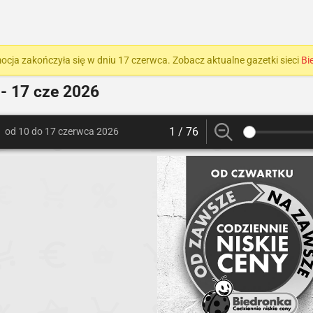
ocja zakończyła się w dniu 17 czerwca. Zobacz aktualne gazetki sieci
Bi
- 17 cze 2026
1 / 76
od 10 do 17 czerwca 2026