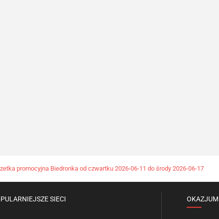
zetka promocyjna Biedronka od czwartku 2026-06-11 do środy 2026-06-17
PULARNIEJSZE SIECI
OKAZJUM