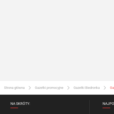
Strona główna
Gazetki promocyjne
Gazetki Biedronka
Ga
NA SKRÓTY:
NAJPO