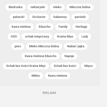
Biedronka
nektarynki
mleko
Mleczna Dolina
paluszki
Exclusive
kabanosy
parówki
kawa mielona
Eduscho
Family
Heritage
Biedronka
Biedronka
OXO
schab wieprzowy
Kraina Mięs
Lady
Trwa jeszcze 8 dni
Trwa jeszcze 12 dni
piwo
Mleko Mleczna Dolina
Nabiał i jajka
Kawa mielona Eduscho
Napoje
Schab bez kości Kraina Mięs
Schab bez kości
Mięso
Mleko
Kawa mielona
REKLAMA