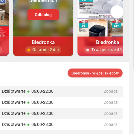
pełnoletnich
Odblokuj
Biedronka
Biedronka
Ostatnie 2 dni
Trwa jeszcze 45 dni
Biedronka - więcej sklepów
Dziś otwarte
06:00-22:30
Zobacz
Dziś otwarte
06:00-22:30
Zobacz
Dziś otwarte
06:00-23:30
Zobacz
Dziś otwarte
06:00-23:00
Zobacz