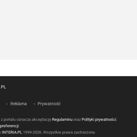
.PL
Reklama
Prywatność
 z portalu oznacza akceptację
Regulaminu
oraz
Polityki prywatności
.
preferencji
.
by
INTERIA.PL
1999-2026. Wszystkie prawa zastrzeżone.