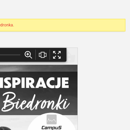
edronka
.