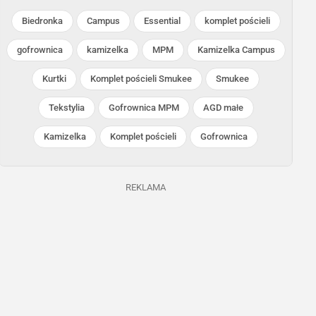
Biedronka
Campus
Essential
komplet pościeli
gofrownica
kamizelka
MPM
Kamizelka Campus
Kurtki
Komplet pościeli Smukee
Smukee
Biedronka
Biedronka
Tekstylia
Gofrownica MPM
AGD małe
Trwa jeszcze 9 dni
Ostatnie 24h
Kamizelka
Komplet pościeli
Gofrownica
REKLAMA