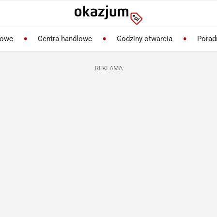
lowe
Centra handlowe
Godziny otwarcia
Porad
REKLAMA