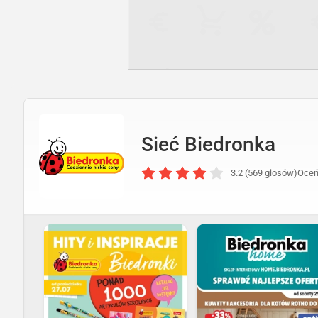
Sieć Biedronka
3.2 (569 głosów)
Oceń