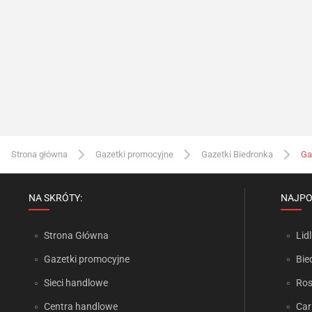
Strona główna
Gazetki promocyjne
Gazetki Biedronka
Ga
NA SKRÓTY:
NAJPO
Strona Główna
Lidl
Gazetki promocyjne
Bie
Sieci handlowe
Ro
Centra handlowe
Car