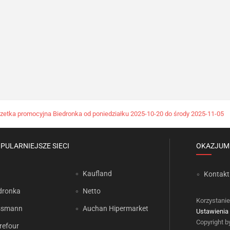
zetka promocyjna Biedronka od poniedziałku 2025-10-20 do środy 2025-11-05
PULARNIEJSZE SIECI
OKAZJUM
Kaufland
Kontakt
dronka
Netto
Korzystanie
ssmann
Auchan Hipermarket
Ustawienia 
Copyright 
refour