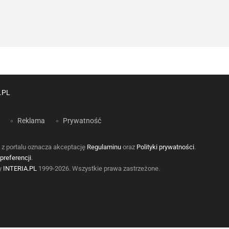
.PL
Reklama
Prywatność
 z portalu oznacza akceptację
Regulaminu
oraz
Polityki prywatności
.
preferencji
.
by
INTERIA.PL
1999-2026. Wszystkie prawa zastrzeżone.