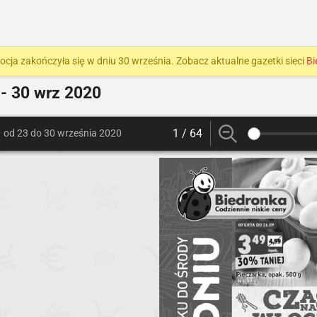
cja zakończyła się w dniu 30 września. Zobacz aktualne gazetki sieci
Bi
- 30 wrz 2020
1 / 64
od 23 do 30 września 2020