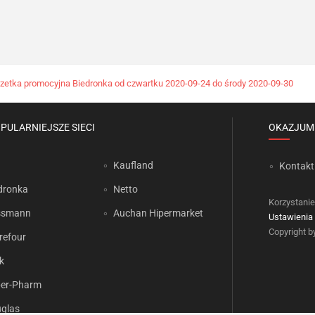
zetka promocyjna Biedronka od czwartku 2020-09-24 do środy 2020-09-30
PULARNIEJSZE SIECI
OKAZJUM
Kaufland
Kontakt
dronka
Netto
Korzystanie
ssmann
Auchan Hipermarket
Ustawienia 
Copyright 
refour
k
er-Pharm
glas