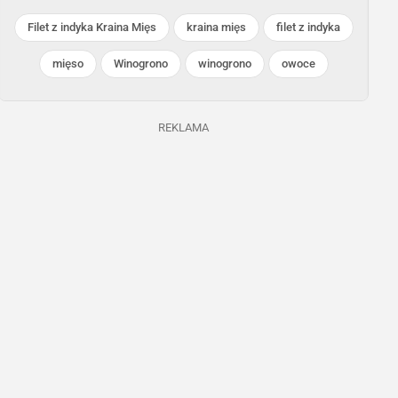
Filet z indyka Kraina Mięs
kraina mięs
filet z indyka
mięso
Winogrono
winogrono
owoce
Biedronka
Biedronka
REKLAMA
Trwa jeszcze 7 dni
Trwa jeszcze 11 dni