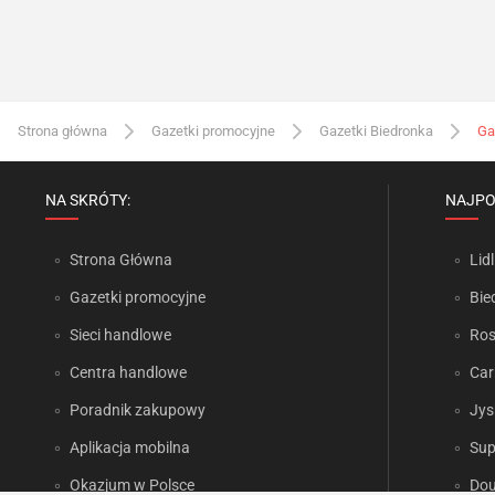
Strona główna
Gazetki promocyjne
Gazetki Biedronka
Ga
NA SKRÓTY:
NAJPO
Strona Główna
Lidl
Gazetki promocyjne
Bie
Sieci handlowe
Ro
Centra handlowe
Car
Poradnik zakupowy
Jys
Aplikacja mobilna
Sup
Okazjum w Polsce
Dou