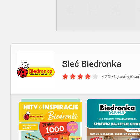
Sieć Biedronka
3.2 (571 głosów)
Oceń