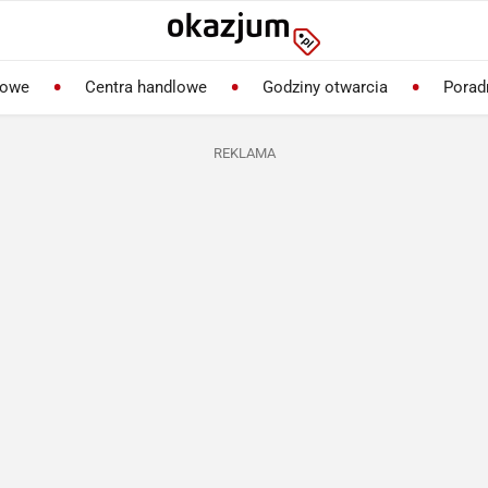
lowe
Centra handlowe
Godziny otwarcia
Porad
REKLAMA