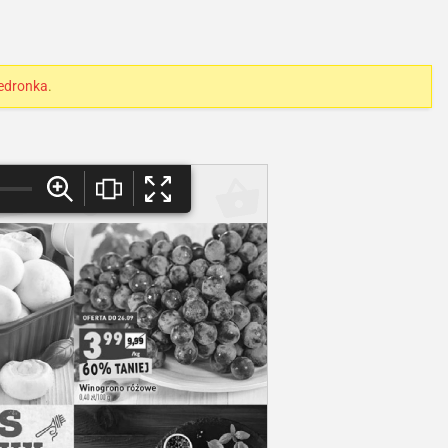
edronka
.