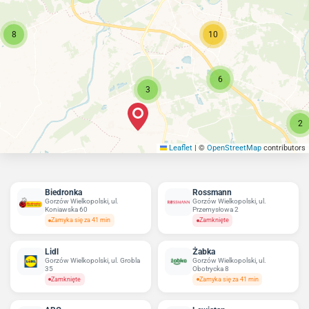
8
10
6
3
2
Leaflet
|
©
OpenStreetMap
contributors
Biedronka
Rossmann
Gorzów Wielkopolski, ul.
Gorzów Wielkopolski, ul.
Koniawska 60
Przemysłowa 2
Zamyka się za 41 min
Zamknięte
Lidl
Żabka
Gorzów Wielkopolski, ul. Grobla
Gorzów Wielkopolski, ul.
35
Obotrycka 8
Zamknięte
Zamyka się za 41 min