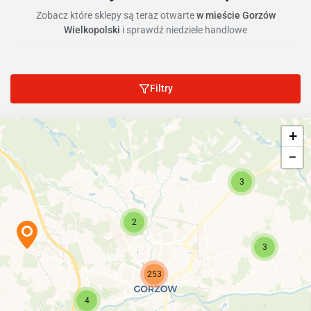
Zobacz które sklepy są teraz otwarte
w mieście Gorzów
Wielkopolski
i sprawdź niedziele handlowe
Filtry
+
−
3
2
3
253
4