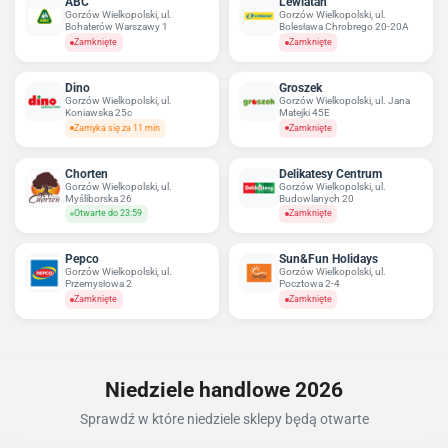
ABC
Lewiatan
Gorzów Wielkopolski, ul.
Gorzów Wielkopolski, ul.
Bohaterów Warszawy 1
Bolesława Chrobrego 20-20A
Zamknięte
Zamknięte
Dino
Groszek
Gorzów Wielkopolski, ul.
Gorzów Wielkopolski, ul. Jana
Koniawska 25c
Matejki 45E
Zamyka się za 11 min
Zamknięte
Chorten
Delikatesy Centrum
Gorzów Wielkopolski, ul.
Gorzów Wielkopolski, ul.
Myśliborska 26
Budowlanych 20
Otwarte do 23:59
Zamknięte
Pepco
Sun&Fun Holidays
Gorzów Wielkopolski, ul.
Gorzów Wielkopolski, ul.
Przemysłowa 2
Pocztowa 2-4
Zamknięte
Zamknięte
Niedziele handlowe 2026
Sprawdź w które niedziele sklepy będą otwarte