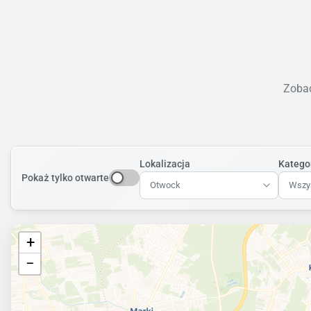
Zobac
Lokalizacja
Katego
Pokaż tylko otwarte
Otwock
Wszys
+
−