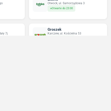
go
Otwock, ul. Samorządowa 3
Otwarte do 23:00
Groszek
ały 7j
Karczew, ul. Kościelna 53
Otwarte do 20:00
Odido
Karczew, ul. Nadbrzeź 82
Otwarte do 21:00