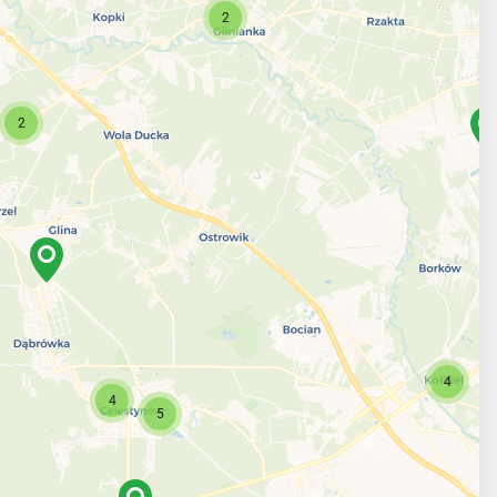
2
2
4
4
5