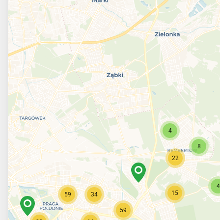
4
8
22
4
15
59
34
59