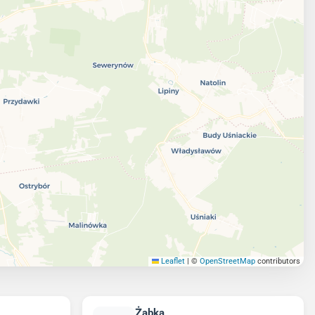
Leaflet
|
©
OpenStreetMap
contributors
Żabka