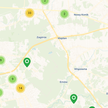
2
33
2
9
9
14