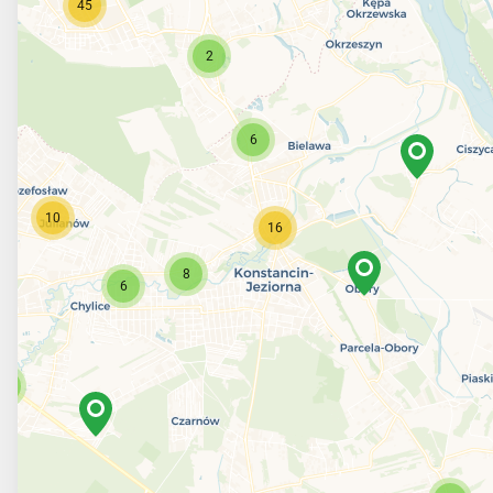
45
2
6
10
16
8
6
5