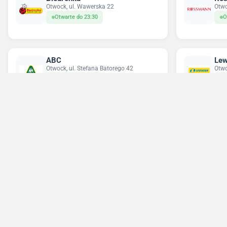
Otwock, ul. Wawerska 22
Otwo
Otwarte do 23:30
O
ABC
Lew
Otwock, ul. Stefana Batorego 42
Otwo
Otwarte do 20:00
O
Chorten
Del
Otwock, ul. Jana Pawła II 6a
Kons
Otwarte do 19:00
O