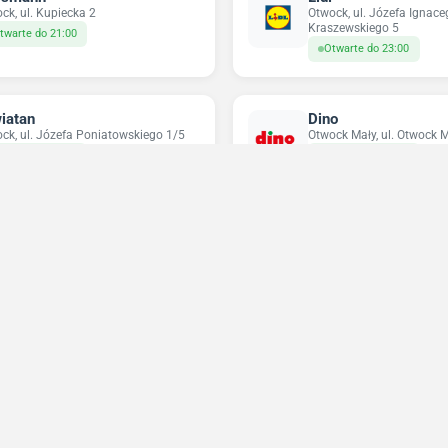
ck, ul. Kupiecka 2
Otwock, ul. Józefa Ignace
Kraszewskiego 5
twarte do 21:00
Otwarte do 23:00
iatan
Dino
ck, ul. Józefa Poniatowskiego 1/5
Otwock Mały, ul. Otwock M
twarte do 21:00
Otwarte do 22:30
ikatesy Centrum
Pepco
tancin-Jeziorna, ul. Świetlicowa 7/9
Otwock, ul. Karczewska 6
twarte do 22:00
Otwarte do 20:30
Niedziele handlowe 2026
Sprawdź w które niedziele sklepy będą otwarte