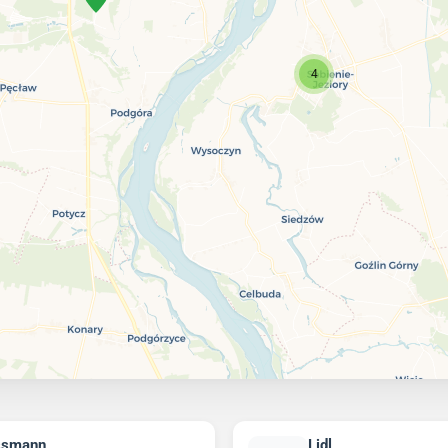
4
ssmann
Lidl