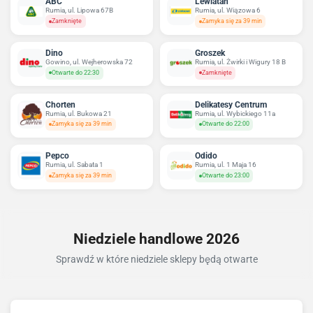
ABC
Lewiatan
Rumia, ul. Lipowa 67B
Rumia, ul. Wiązowa 6
Zamknięte
Zamyka się za 39 min
Dino
Groszek
Gowino, ul. Wejherowska 72
Rumia, ul. Żwirki i Wigury 18 B
Otwarte do 22:30
Zamknięte
Chorten
Delikatesy Centrum
Rumia, ul. Bukowa 21
Rumia, ul. Wybickiego 11a
Zamyka się za 39 min
Otwarte do 22:00
Pepco
Odido
Rumia, ul. Sabata 1
Rumia, ul. 1 Maja 16
Zamyka się za 39 min
Otwarte do 23:00
Niedziele handlowe 2026
Sprawdź w które niedziele sklepy będą otwarte