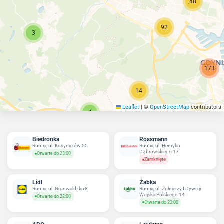
48
92
3
173
14
Leaflet
|
©
OpenStreetMap
contributors
4
86
Biedronka
Rossmann
Rumia, ul. Kosynierów 55
Rumia, ul. Henryka
Dąbrowskiego 17
Otwarte do 23:00
Zamknięte
Lidl
Żabka
Rumia, ul. Grunwaldzka 8
Rumia, ul. Żołnierzy I Dywizji
Wojska Polskiego 14
Otwarte do 22:00
Otwarte do 23:00