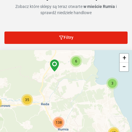
Zobacz które sklepy są teraz otwarte
w mieście Rumia
i
sprawdź niedziele handlowe
Filtry
+
6
−
3
35
138