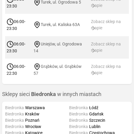
Turek, ul. Ogrodowa 5
mapie
23:30
06:00-
Zobacz sklep na
Turek, ul. Kaliska 63A
mapie
23:30
06:00-
Uniejów, ul. Ogrodowa
Zobacz sklep na
mapie
23:30
14
06:00-
Grąbków, ul. Grąbków
Zobacz sklep na
mapie
22:30
57
Sklepy sieci
Biedronka
w innych miastach
Biedronka
Warszawa
Biedronka
Łódź
Biedronka
Kraków
Biedronka
Gdańsk
Biedronka
Poznań
Biedronka
Szczecin
Biedronka
Wrocław
Biedronka
Lublin
Biedronka
Katowice
Biedronka
Częstochowa