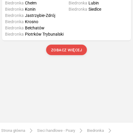
Biedronka
Chełm
Biedronka
Lubin
Biedronka
Konin
Biedronka
Siedlce
Biedronka
Jastrzębie-Zdrój
Biedronka
Krosno
Biedronka
Bełchatów
Biedronka
Piotrków Trybunalski
ZOBACZ WIĘCEJ
Strona główna
Sieci handlowe - Psary
Biedronka