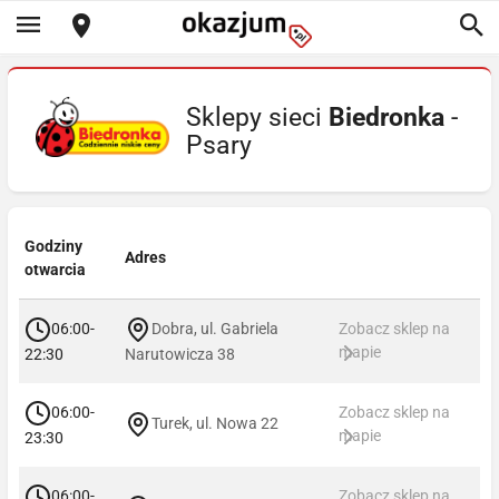
Sklepy sieci
Biedronka
-
Psary
Godziny
Adres
otwarcia
06:00-
Dobra, ul. Gabriela
Zobacz sklep na
mapie
22:30
Narutowicza 38
06:00-
Zobacz sklep na
Turek, ul. Nowa 22
mapie
23:30
06:00-
Zobacz sklep na