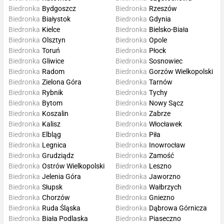
Biedronka
Bydgoszcz
Biedronka
Rzeszów
Biedronka
Białystok
Biedronka
Gdynia
Biedronka
Kielce
Biedronka
Bielsko-Biała
Biedronka
Olsztyn
Biedronka
Opole
Biedronka
Toruń
Biedronka
Płock
Biedronka
Gliwice
Biedronka
Sosnowiec
Biedronka
Radom
Biedronka
Gorzów Wielkopolski
Biedronka
Zielona Góra
Biedronka
Tarnów
Biedronka
Rybnik
Biedronka
Tychy
Biedronka
Bytom
Biedronka
Nowy Sącz
Biedronka
Koszalin
Biedronka
Zabrze
Biedronka
Kalisz
Biedronka
Włocławek
Biedronka
Elbląg
Biedronka
Piła
Biedronka
Legnica
Biedronka
Inowrocław
Biedronka
Grudziądz
Biedronka
Zamość
Biedronka
Ostrów Wielkopolski
Biedronka
Leszno
Biedronka
Jelenia Góra
Biedronka
Jaworzno
Biedronka
Słupsk
Biedronka
Wałbrzych
Biedronka
Chorzów
Biedronka
Gniezno
Biedronka
Ruda Śląska
Biedronka
Dąbrowa Górnicza
Biedronka
Biała Podlaska
Biedronka
Piaseczno