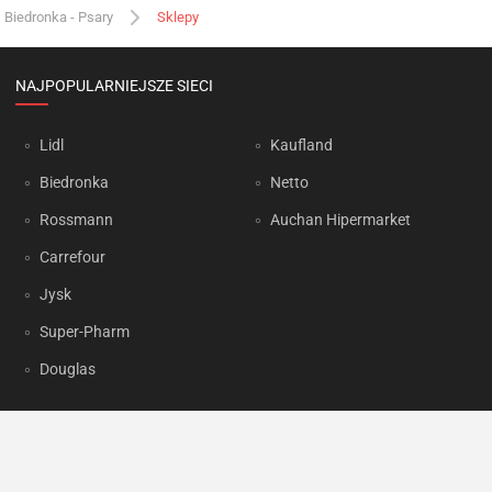
Biedronka - Psary
Sklepy
NAJPOPULARNIEJSZE SIECI
Lidl
Kaufland
Biedronka
Netto
Rossmann
Auchan Hipermarket
Carrefour
Jysk
Super-Pharm
Douglas
OKAZJUM.PL
Kontakt
Reklama
Prywatność