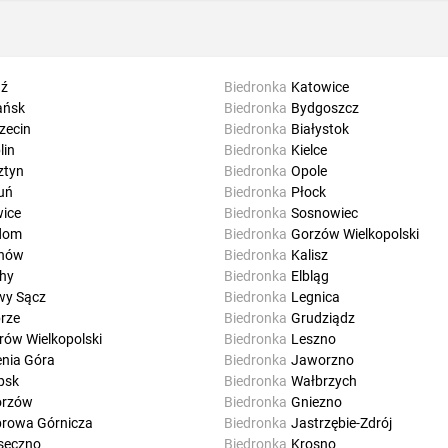
ź
Biedronka
Katowice
ańsk
Biedronka
Bydgoszcz
zecin
Biedronka
Białystok
lin
Biedronka
Kielce
ztyn
Biedronka
Opole
uń
Biedronka
Płock
wice
Biedronka
Sosnowiec
dom
Biedronka
Gorzów Wielkopolski
rnów
Biedronka
Kalisz
hy
Biedronka
Elbląg
y Sącz
Biedronka
Legnica
rze
Biedronka
Grudziądz
rów Wielkopolski
Biedronka
Leszno
enia Góra
Biedronka
Jaworzno
psk
Biedronka
Wałbrzych
orzów
Biedronka
Gniezno
rowa Górnicza
Biedronka
Jastrzębie-Zdrój
seczno
Biedronka
Krosno