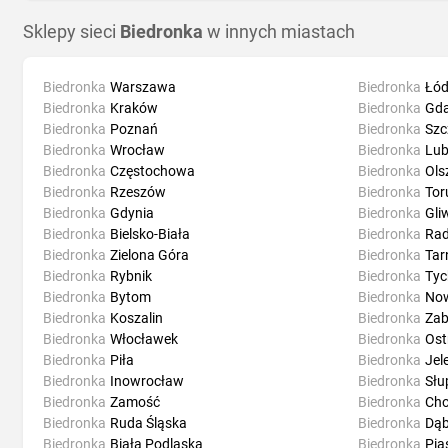
Sklepy sieci
Biedronka
w innych miastach
Biedronka
Warszawa
Biedronka
Łód
Biedronka
Kraków
Biedronka
Gd
Biedronka
Poznań
Biedronka
Szc
Biedronka
Wrocław
Biedronka
Lub
Biedronka
Częstochowa
Biedronka
Ols
Biedronka
Rzeszów
Biedronka
Tor
Biedronka
Gdynia
Biedronka
Gli
Biedronka
Bielsko-Biała
Biedronka
Ra
Biedronka
Zielona Góra
Biedronka
Ta
Biedronka
Rybnik
Biedronka
Tyc
Biedronka
Bytom
Biedronka
Now
Biedronka
Koszalin
Biedronka
Zab
Biedronka
Włocławek
Biedronka
Ost
Biedronka
Piła
Biedronka
Jel
Biedronka
Inowrocław
Biedronka
Słu
Biedronka
Zamość
Biedronka
Ch
Biedronka
Ruda Śląska
Biedronka
Dąb
Biedronka
Biała Podlaska
Biedronka
Pia