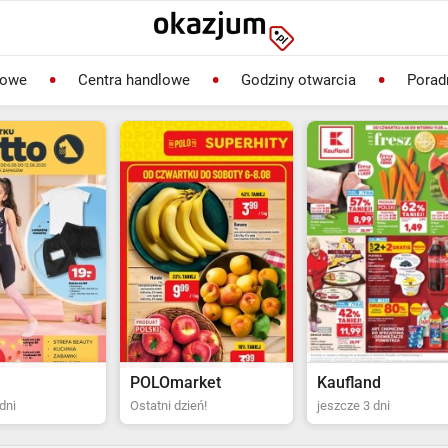
lowe
Centra handlowe
Godziny otwarcia
Porad
rket
Kaufland
Biedronka
ień!
jeszcze 3 dni
Ostatni dzień!