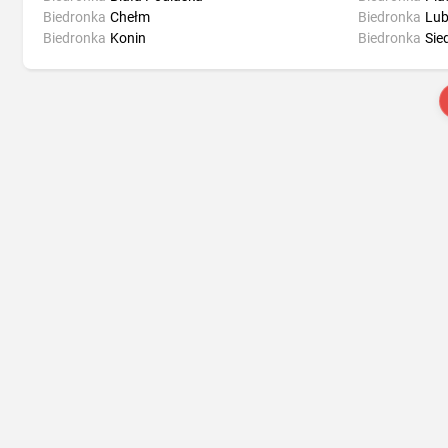
Biedronka
Chełm
Biedronka
Lub
Biedronka
Konin
Biedronka
Sie