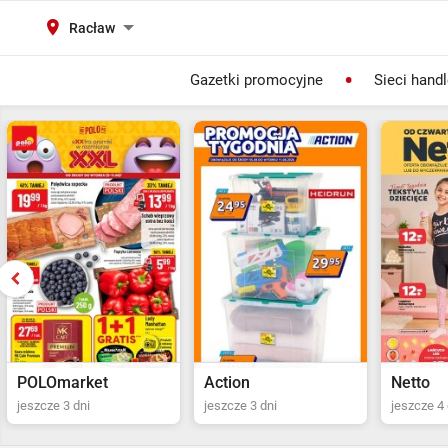
Racław
Gazetki promocyjne
Sieci hand
Action
Netto
POLOma
jeszcze 3 dni
jeszcze 4 dni
Ostatni dz