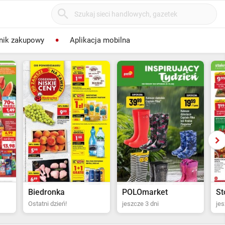
nik zakupowy
Aplikacja mobilna
POLOmarket
Stokrotka Supermarket
Dr
jeszcze 3 dni
jeszcze 4 dni
jes