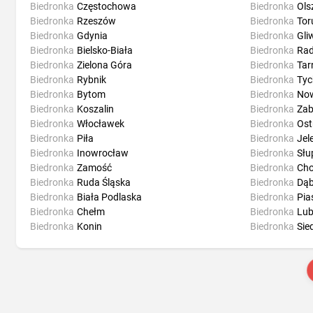
Biedronka
Częstochowa
Biedronka
Ols
Biedronka
Rzeszów
Biedronka
Tor
Biedronka
Gdynia
Biedronka
Gli
Biedronka
Bielsko-Biała
Biedronka
Ra
Biedronka
Zielona Góra
Biedronka
Ta
Biedronka
Rybnik
Biedronka
Tyc
Biedronka
Bytom
Biedronka
Now
Biedronka
Koszalin
Biedronka
Zab
Biedronka
Włocławek
Biedronka
Ost
Biedronka
Piła
Biedronka
Jel
Biedronka
Inowrocław
Biedronka
Słu
Biedronka
Zamość
Biedronka
Ch
Biedronka
Ruda Śląska
Biedronka
Dąb
Biedronka
Biała Podlaska
Biedronka
Pia
Biedronka
Chełm
Biedronka
Lub
Biedronka
Konin
Biedronka
Sie