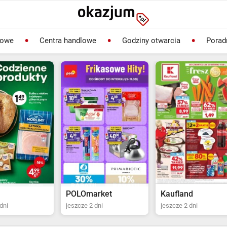
lowe
Centra handlowe
Godziny otwarcia
Porad
rket
Kaufland
Biedronka
dni
jeszcze 2 dni
jeszcze 22 dni