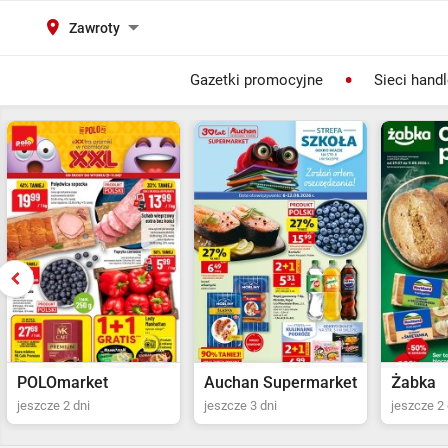
Zawroty
Gazetki promocyjne
Sieci hand
Auchan Supermarket
Żabka
POLOma
jeszcze 3 dni
jeszcze 2 dni
jeszcze 2 