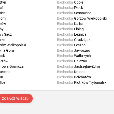
ztyn
Biedronka
Opole
uń
Biedronka
Płock
wice
Biedronka
Sosnowiec
dom
Biedronka
Gorzów Wielkopolski
rnów
Biedronka
Kalisz
hy
Biedronka
Elbląg
y Sącz
Biedronka
Legnica
rze
Biedronka
Grudziądz
rów Wielkopolski
Biedronka
Leszno
enia Góra
Biedronka
Jaworzno
psk
Biedronka
Wałbrzych
orzów
Biedronka
Gniezno
rowa Górnicza
Biedronka
Jastrzębie-Zdrój
seczno
Biedronka
Krosno
in
Biedronka
Bełchatów
dlce
Biedronka
Piotrków Trybunalski
ZOBACZ WIĘCEJ