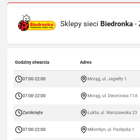
Sklepy sieci
Biedronka
- 
Godziny otwarcia
Adres
07:00-22:00
Morąg, ul. Jagiełły 1
07:00-22:00
Morąg, ul. Dworcowa 11A
Zamknięte
Łukta, ul. Warszawska 23
07:00-22:00
Miłomłyn, ul. Pasłęcka 1