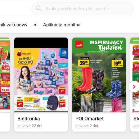
nik zakupowy
Aplikacja mobilna
POLOmarket
Stokrotka Supermarket
Ka
jeszcze 2 dni
jeszcze 3 dni
od 