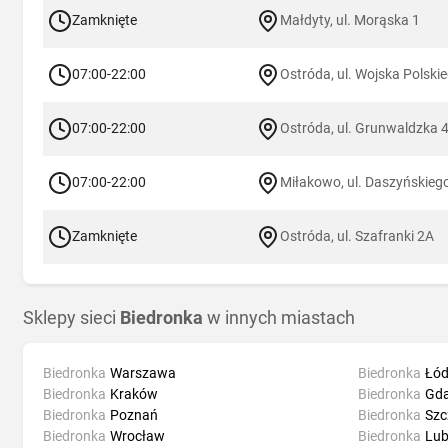
Zamknięte
Małdyty, ul. Morąska 1
07:00-22:00
Ostróda, ul. Wojska Polski
07:00-22:00
Ostróda, ul. Grunwaldzka 
07:00-22:00
Miłakowo, ul. Daszyńskieg
Zamknięte
Ostróda, ul. Szafranki 2A
Sklepy sieci
Biedronka
w innych miastach
Biedronka
Warszawa
Biedronka
Łód
Biedronka
Kraków
Biedronka
Gd
Biedronka
Poznań
Biedronka
Szc
Biedronka
Wrocław
Biedronka
Lub