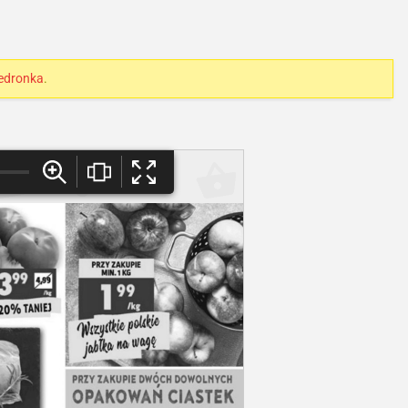
edronka
.