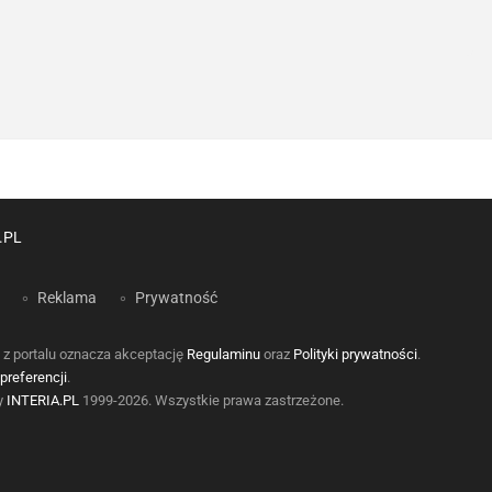
.PL
Reklama
Prywatność
 z portalu oznacza akceptację
Regulaminu
oraz
Polityki prywatności
.
preferencji
.
by
INTERIA.PL
1999-2026. Wszystkie prawa zastrzeżone.