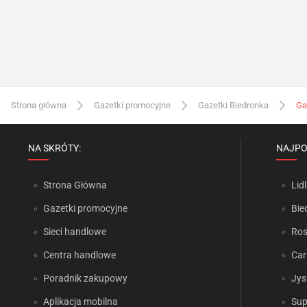
Strona główna
Gazetki promocyjne
Gazetki Biedronka
Ga
NA SKRÓTY:
NAJPO
Strona Główna
Lidl
Gazetki promocyjne
Bie
Sieci handlowe
Ro
Centra handlowe
Car
Poradnik zakupowy
Jys
Aplikacja mobilna
Sup