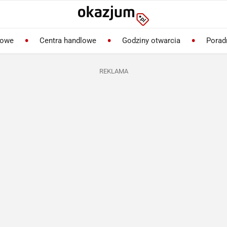
lowe
Centra handlowe
Godziny otwarcia
Porad
REKLAMA