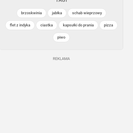
brzoskwinia
jabłka
schab wieprzowy
flet z indyka
ciastka
kapsułki do prania
pizza
piwo
Biedronka
Biedronka
Trwa jeszcze 7 dni
Trwa jeszcze 11 dni
REKLAMA