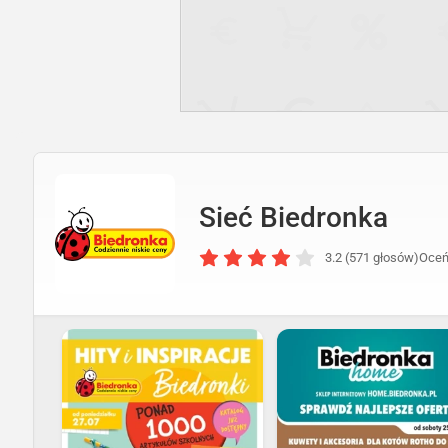
Sieć Biedronka
3.2 (571 głosów)
Oceń