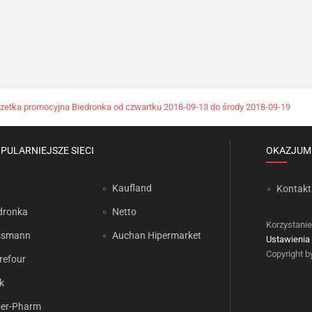
zetka promocyjna Biedronka od czwartku 2018-09-13 do środy 2018-09-19
PULARNIEJSZE SIECI
OKAZJUM
Kaufland
Kontakt
dronka
Netto
Korzystanie
ssmann
Auchan Hipermarket
Ustawienia 
Copyright 
refour
k
er-Pharm