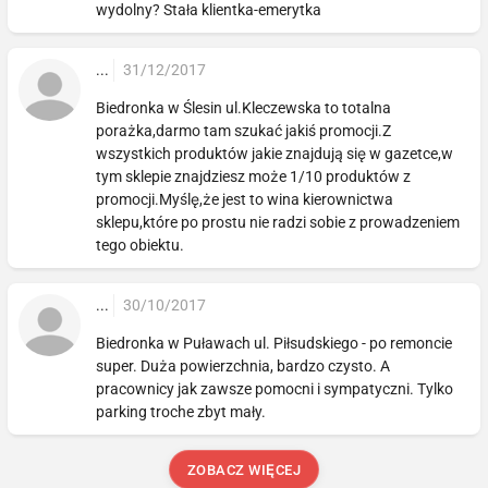
wydolny? Stała klientka-emerytka
...
31/12/2017
Biedronka w Ślesin ul.Kleczewska to totalna
porażka,darmo tam szukać jakiś promocji.Z
wszystkich produktów jakie znajdują się w gazetce,w
tym sklepie znajdziesz może 1/10 produktów z
promocji.Myślę,że jest to wina kierownictwa
sklepu,które po prostu nie radzi sobie z prowadzeniem
tego obiektu.
...
30/10/2017
Biedronka w Puławach ul. Piłsudskiego - po remoncie
super. Duża powierzchnia, bardzo czysto. A
pracownicy jak zawsze pomocni i sympatyczni. Tylko
parking troche zbyt mały.
ZOBACZ WIĘCEJ