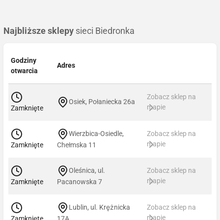
Najbliższe sklepy
sieci Biedronka
Godziny
Adres
otwarcia
Zobacz sklep na
Osiek, Połaniecka 26a
mapie
Zamknięte
Wierzbica-Osiedle,
Zobacz sklep na
mapie
Zamknięte
Chełmska 11
Oleśnica, ul.
Zobacz sklep na
mapie
Zamknięte
Pacanowska 7
Lublin, ul. Krężnicka
Zobacz sklep na
mapie
Zamknięte
17A