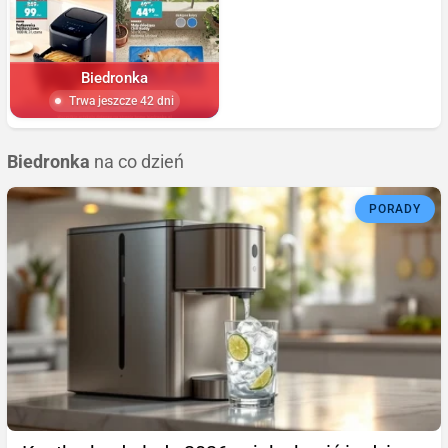
Biedronka
Trwa jeszcze 42 dni
Biedronka
na co dzień
PORADY