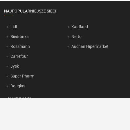
NAJPOPULARNIEJSZE SIECI
Lidl
Kaufland
Biedronka
Netto
Rossmann
Auchan Hipermarket
Carrefour
Jysk
Super-Pharm
Douglas
OKAZJUM.PL
Kontakt
Reklama
Prywatność
Korzystanie z portalu oznacza akceptację
Regulaminu
oraz
Polityki