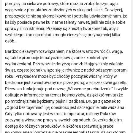
pomysły na ciekawe potrawy, które można zrobić korzystając
wyłącznie z produktów znalezionych w sklepach sieci. Co więcej,
propozycje te nie są skomplikowane i potrafią uświadomić nam, że
każdy posiada pewne kulinarne talenty nawet, jeśli nie zdaje sobie
sprawy z ich istnienia. Przepisy są zresztą tworzone tak, aby z
szybkiego i taniego obiadu mogło cieszyć się przynajmniej kilka
osób.
Bardzo ciekawym rozwiązaniem, na które warto zwrócić uwagę,
są także promocje tematyczne powiązane z konkretnymi
wydarzeniami. Przeważnie dotyczą one zbliżających się właśnie
świąt, często jednak wiąże się je również z nadchodzącymi porami
roku. Przykładem może być choćby początek wiosny, który w
biedronce jest zwiastowany nie przez jedną, ale przez dwie gazetki.
Pierwsza funkcjonuje pod nazwą „Wiosenne przebudzenie” i zwykle
obfituje w informacje na temat kosmetyków, dzięki którym także
po mroźnej zimie będziemy piękni i zadbani. Druga z gazetek to
„Ogród bez tajemnic” i jej obecność jest szczególnie mile widziana.
Gdy tylko notowany jest wzrost temperatur, miliony Polaków
zaczynają wiosenne pracy w swoich ogrodach. Gazetka daje im
dostęp do różnych produktów. Niektóre usprawniają prace
wykonywane w ogrodzie, nie brakuje jednak i takich, dzięki którym