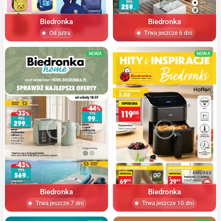
Biedronka
Biedronka
Od jutra
Trwa jeszcze 6 dni
NOWA
NOWA
Biedronka
Biedronka
Trwa jeszcze 7 dni
Trwa jeszcze 10 dni