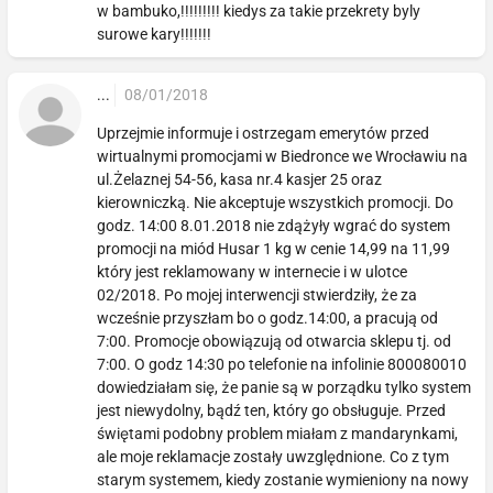
w bambuko,!!!!!!!!! kiedys za takie przekrety byly
surowe kary!!!!!!!
...
08/01/2018
Uprzejmie informuje i ostrzegam emerytów przed
wirtualnymi promocjami w Biedronce we Wrocławiu na
ul.Żelaznej 54-56, kasa nr.4 kasjer 25 oraz
kierowniczką. Nie akceptuje wszystkich promocji. Do
godz. 14:00 8.01.2018 nie zdążyły wgrać do system
promocji na miód Husar 1 kg w cenie 14,99 na 11,99
który jest reklamowany w internecie i w ulotce
02/2018. Po mojej interwencji stwierdziły, że za
wcześnie przyszłam bo o godz.14:00, a pracują od
7:00. Promocje obowiązują od otwarcia sklepu tj. od
7:00. O godz 14:30 po telefonie na infolinie 800080010
dowiedziałam się, że panie są w porządku tylko system
jest niewydolny, bądź ten, który go obsługuje. Przed
świętami podobny problem miałam z mandarynkami,
ale moje reklamacje zostały uwzględnione. Co z tym
starym systemem, kiedy zostanie wymieniony na nowy