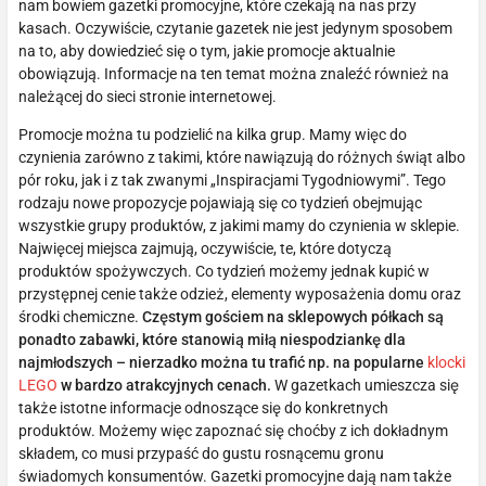
nam bowiem gazetki promocyjne, które czekają na nas przy
kasach. Oczywiście, czytanie gazetek nie jest jedynym sposobem
na to, aby dowiedzieć się o tym, jakie promocje aktualnie
obowiązują. Informacje na ten temat można znaleźć również na
należącej do sieci stronie internetowej.
Promocje można tu podzielić na kilka grup. Mamy więc do
czynienia zarówno z takimi, które nawiązują do różnych świąt albo
pór roku, jak i z tak zwanymi „Inspiracjami Tygodniowymi”. Tego
rodzaju nowe propozycje pojawiają się co tydzień obejmując
wszystkie grupy produktów, z jakimi mamy do czynienia w sklepie.
Najwięcej miejsca zajmują, oczywiście, te, które dotyczą
produktów spożywczych. Co tydzień możemy jednak kupić w
przystępnej cenie także odzież, elementy wyposażenia domu oraz
środki chemiczne.
Częstym gościem na sklepowych półkach są
ponadto zabawki, które stanowią miłą niespodziankę dla
najmłodszych – nierzadko można tu trafić np. na popularne
klocki
LEGO
w bardzo atrakcyjnych cenach.
W gazetkach umieszcza się
także istotne informacje odnoszące się do konkretnych
produktów. Możemy więc zapoznać się choćby z ich dokładnym
składem, co musi przypaść do gustu rosnącemu gronu
świadomych konsumentów. Gazetki promocyjne dają nam także