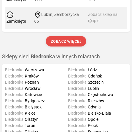
Lublin, Zemborzycka
Zobacz sklep na
mapie
Zamknięte
65
ZOBACZ WIĘCEJ
Sklepy sieci
Biedronka
w innych miastach
Biedronka
Warszawa
Biedronka
Łódź
Biedronka
Kraków
Biedronka
Gdańsk
Biedronka
Poznań
Biedronka
Szczecin
Biedronka
Wrocław
Biedronka
Lublin
Biedronka
Katowice
Biedronka
Częstochowa
Biedronka
Bydgoszcz
Biedronka
Rzeszów
Biedronka
Białystok
Biedronka
Gdynia
Biedronka
Kielce
Biedronka
Bielsko-Biała
Biedronka
Olsztyn
Biedronka
Opole
Biedronka
Toruń
Biedronka
Płock
Biedronka
Gliwice
Biedronka
Sosnowiec