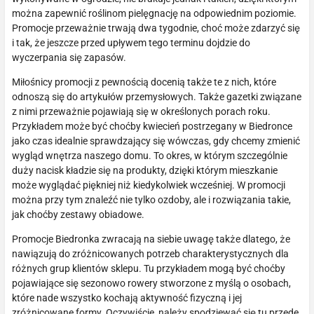
można zapewnić roślinom pielęgnację na odpowiednim poziomie.
Promocje przeważnie trwają dwa tygodnie, choć może zdarzyć się
i tak, że jeszcze przed upływem tego terminu dojdzie do
wyczerpania się zapasów.
Miłośnicy promocji z pewnością docenią także te z nich, które
odnoszą się do artykułów przemysłowych. Także gazetki związane
z nimi przeważnie pojawiają się w określonych porach roku.
Przykładem może być choćby kwiecień postrzegany w Biedronce
jako czas idealnie sprawdzający się wówczas, gdy chcemy zmienić
wygląd wnętrza naszego domu. To okres, w którym szczególnie
duży nacisk kładzie się na produkty, dzięki którym mieszkanie
może wyglądać piękniej niż kiedykolwiek wcześniej. W promocji
można przy tym znaleźć nie tylko ozdoby, ale i rozwiązania takie,
jak choćby zestawy obiadowe.
Promocje Biedronka zwracają na siebie uwagę także dlatego, że
nawiązują do zróżnicowanych potrzeb charakterystycznych dla
różnych grup klientów sklepu. Tu przykładem mogą być choćby
pojawiające się sezonowo rowery stworzone z myślą o osobach,
które nade wszystko kochają aktywność fizyczną i jej
zróżnicowane formy. Oczywiście, należy spodziewać się tu przede