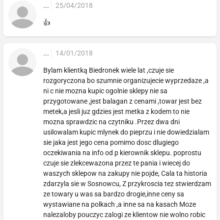
...
25/04/2018
👍
...
14/01/2018
Bylam klientką Biedronek wiele lat ,czuje sie
rozgoryczona bo szumnie organizujecie wyprzedaze ,a
ni c nie mozna kupic ogolnie sklepy nie sa
przygotowane ,jest balagan z cenami ,towar jest bez
metek,a jesli juz gdzies jest metka z kodem to nie
mozna sprawdzic na czytniku .Przez dwa dni
usilowalam kupic mlynek do pieprzu i nie dowiedzialam
sie jaka jest jego cena pomimo dosc dlugiego
oczekiwania na info od p kierownik sklepu. poprostu
czuje sie zlekcewazona przez te pania i wiecej do
waszych sklepow na zakupy nie pojde, Cala ta historia
zdarzyla sie w Sosnowcu, Z przykroscia tez stwierdzam
ze towary u was sa bardzo drogie,inne ceny sa
wystawiane na polkach ,a inne sa na kasach Moze
nalezaloby pouczyc zalogi ze klientow nie wolno robic