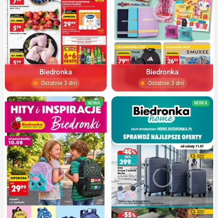
Biedronka
Biedronka
Ostatnie 3 dni
Ostatnie 3 dni
NOWA
NOWA