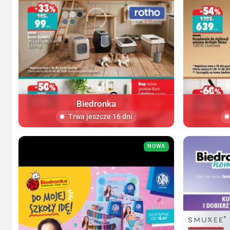
Biedronka
Trwa jeszcze 16 dni
NOWA