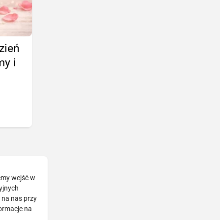
zień
my i
żemy wejść w
cyjnych
 na nas przy
formacje na