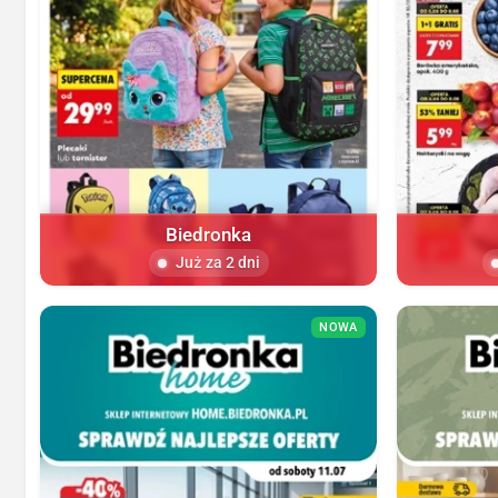
Biedronka
Już za 2 dni
NOWA