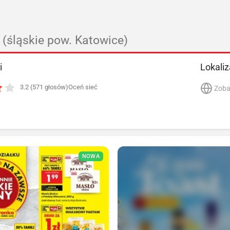
(śląskie pow. Katowice)
i
Lokaliz
3.2 (571 głosów)
Oceń sieć
Zoba
NOWA