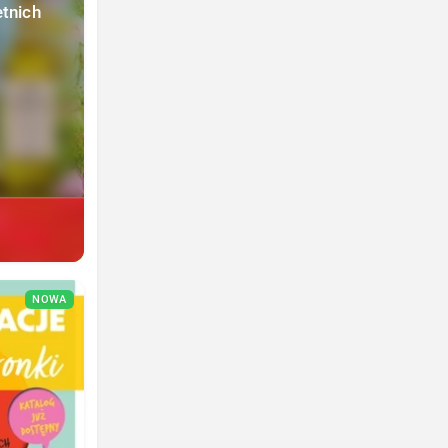
etnich
NOWA