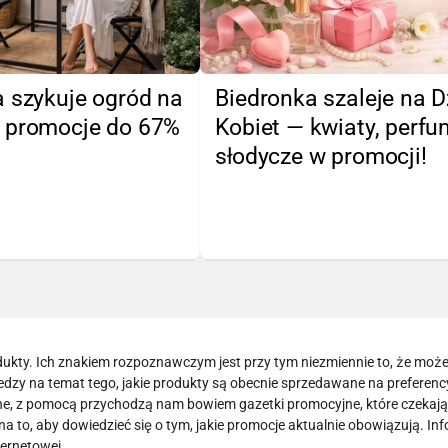
 szykuje ogród na
Biedronka szaleje na D
 promocje do 67%
Kobiet — kwiaty, perfu
słodycze w promocji!
odukty. Ich znakiem rozpoznawczym jest przy tym niezmiennie to, że mo
wiedzy na temat tego, jakie produkty są obecnie sprzedawane na preferen
dne, z pomocą przychodzą nam bowiem gazetki promocyjne, które czekają
a to, aby dowiedzieć się o tym, jakie promocje aktualnie obowiązują. In
ternetowej.