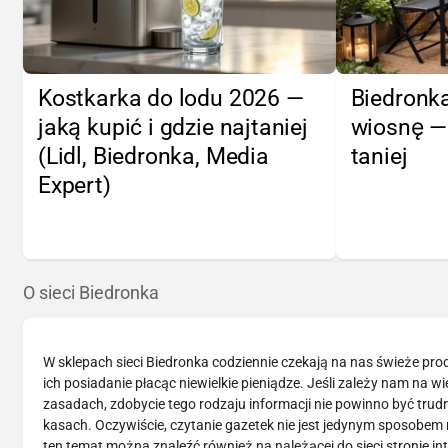
Kostkarka do lodu 2026 —
Biedronka
jaką kupić i gdzie najtaniej
wiosnę —
(Lidl, Biedronka, Media
taniej
Expert)
O sieci Biedronka
W sklepach sieci Biedronka codziennie czekają na nas świeże pr
ich posiadanie płacąc niewielkie pieniądze. Jeśli zależy nam na 
zasadach, zdobycie tego rodzaju informacji nie powinno być tru
kasach. Oczywiście, czytanie gazetek nie jest jedynym sposobem n
ten temat można znaleźć również na należącej do sieci stronie in