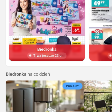
Biedronka
Trwa jeszcze 23 dni
Biedronka
na co dzień
PORADY