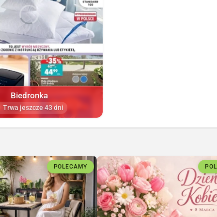
Biedronka
Trwa jeszcze 43 dni
POLECAMY
PO