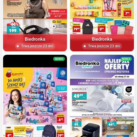
Biedronka
Biedronka
Trwa jeszcze 23 dni
Trwa jeszcze 23 dni
NOWA
NOWA