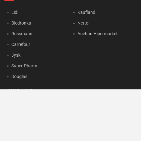
Lidl
Kaufland
Biedronka
Netto
Rossmann
Auchan Hipermarket
Carrefour
Jysk
Super-Pharm
Douglas
OKAZJUM.PL
Kontakt
Reklama
Prywatność
Korzystanie z portalu oznacza akceptację
Regulaminu
oraz
Polityki
prywatności
.
Ustawienia preferencji
.
Copyright by
INTERIA.PL
1999-2026. Wszystkie prawa zastrzeżone.