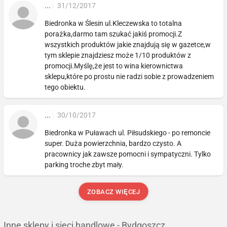
...
31/12/2017
Biedronka w Ślesin ul.Kleczewska to totalna
porażka,darmo tam szukać jakiś promocji.Z
wszystkich produktów jakie znajdują się w gazetce,w
tym sklepie znajdziesz może 1/10 produktów z
promocji.Myślę,że jest to wina kierownictwa
sklepu,które po prostu nie radzi sobie z prowadzeniem
tego obiektu.
...
30/10/2017
Biedronka w Puławach ul. Piłsudskiego - po remoncie
super. Duża powierzchnia, bardzo czysto. A
pracownicy jak zawsze pomocni i sympatyczni. Tylko
parking troche zbyt mały.
ZOBACZ WIĘCEJ
Inne sklepy i sieci handlowe - Bydgoszcz