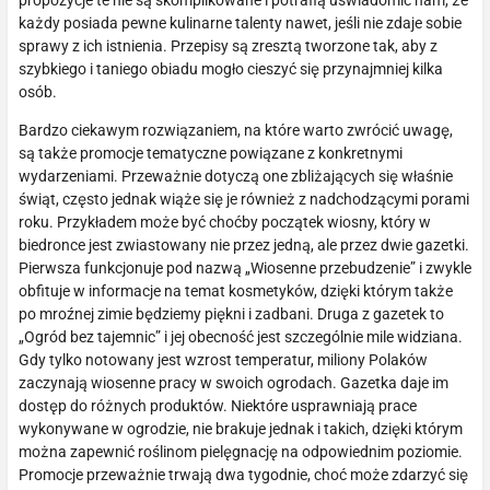
propozycje te nie są skomplikowane i potrafią uświadomić nam, że
każdy posiada pewne kulinarne talenty nawet, jeśli nie zdaje sobie
sprawy z ich istnienia. Przepisy są zresztą tworzone tak, aby z
szybkiego i taniego obiadu mogło cieszyć się przynajmniej kilka
osób.
Bardzo ciekawym rozwiązaniem, na które warto zwrócić uwagę,
są także promocje tematyczne powiązane z konkretnymi
wydarzeniami. Przeważnie dotyczą one zbliżających się właśnie
świąt, często jednak wiąże się je również z nadchodzącymi porami
roku. Przykładem może być choćby początek wiosny, który w
biedronce jest zwiastowany nie przez jedną, ale przez dwie gazetki.
Pierwsza funkcjonuje pod nazwą „Wiosenne przebudzenie” i zwykle
obfituje w informacje na temat kosmetyków, dzięki którym także
po mroźnej zimie będziemy piękni i zadbani. Druga z gazetek to
„Ogród bez tajemnic” i jej obecność jest szczególnie mile widziana.
Gdy tylko notowany jest wzrost temperatur, miliony Polaków
zaczynają wiosenne pracy w swoich ogrodach. Gazetka daje im
dostęp do różnych produktów. Niektóre usprawniają prace
wykonywane w ogrodzie, nie brakuje jednak i takich, dzięki którym
można zapewnić roślinom pielęgnację na odpowiednim poziomie.
Promocje przeważnie trwają dwa tygodnie, choć może zdarzyć się