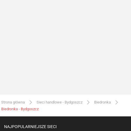
Strona główna
Sieci handlowe - Bydgoszcz
Biedronka
Biedronka - Bydgoszcz
NAJPOPULARNIEJSZE SIECI