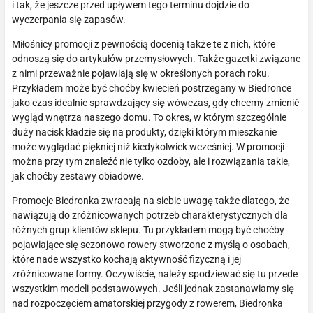
i tak, że jeszcze przed upływem tego terminu dojdzie do
wyczerpania się zapasów.
Miłośnicy promocji z pewnością docenią także te z nich, które
odnoszą się do artykułów przemysłowych. Także gazetki związane
z nimi przeważnie pojawiają się w określonych porach roku.
Przykładem może być choćby kwiecień postrzegany w Biedronce
jako czas idealnie sprawdzający się wówczas, gdy chcemy zmienić
wygląd wnętrza naszego domu. To okres, w którym szczególnie
duży nacisk kładzie się na produkty, dzięki którym mieszkanie
może wyglądać piękniej niż kiedykolwiek wcześniej. W promocji
można przy tym znaleźć nie tylko ozdoby, ale i rozwiązania takie,
jak choćby zestawy obiadowe.
Promocje Biedronka zwracają na siebie uwagę także dlatego, że
nawiązują do zróżnicowanych potrzeb charakterystycznych dla
różnych grup klientów sklepu. Tu przykładem mogą być choćby
pojawiające się sezonowo rowery stworzone z myślą o osobach,
które nade wszystko kochają aktywność fizyczną i jej
zróżnicowane formy. Oczywiście, należy spodziewać się tu przede
wszystkim modeli podstawowych. Jeśli jednak zastanawiamy się
nad rozpoczęciem amatorskiej przygody z rowerem, Biedronka