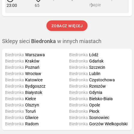
mapie
23:00
65
ZOBACZ WIĘCEJ
Sklepy sieci
Biedronka
w innych miastach
Biedronka
Warszawa
Biedronka
Łódź
Biedronka
Kraków
Biedronka
Gdańsk
Biedronka
Poznań
Biedronka
Szczecin
Biedronka
Wrocław
Biedronka
Lublin
Biedronka
Katowice
Biedronka
Częstochowa
Biedronka
Bydgoszcz
Biedronka
Rzeszów
Biedronka
Białystok
Biedronka
Gdynia
Biedronka
Kielce
Biedronka
Bielsko-Biała
Biedronka
Olsztyn
Biedronka
Opole
Biedronka
Toruń
Biedronka
Płock
Biedronka
Gliwice
Biedronka
Sosnowiec
Biedronka
Radom
Biedronka
Gorzów Wielkopolski