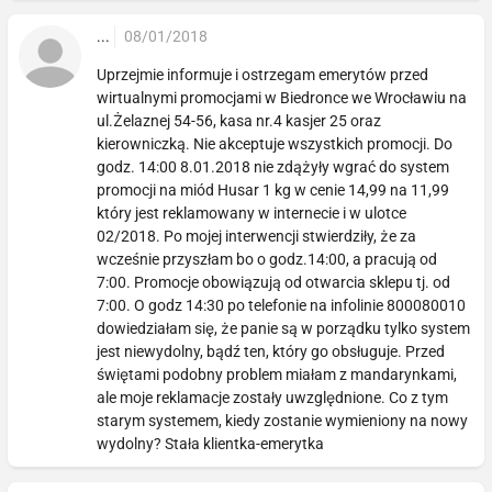
...
08/01/2018
Uprzejmie informuje i ostrzegam emerytów przed
wirtualnymi promocjami w Biedronce we Wrocławiu na
ul.Żelaznej 54-56, kasa nr.4 kasjer 25 oraz
kierowniczką. Nie akceptuje wszystkich promocji. Do
godz. 14:00 8.01.2018 nie zdążyły wgrać do system
promocji na miód Husar 1 kg w cenie 14,99 na 11,99
który jest reklamowany w internecie i w ulotce
02/2018. Po mojej interwencji stwierdziły, że za
wcześnie przyszłam bo o godz.14:00, a pracują od
7:00. Promocje obowiązują od otwarcia sklepu tj. od
7:00. O godz 14:30 po telefonie na infolinie 800080010
dowiedziałam się, że panie są w porządku tylko system
jest niewydolny, bądź ten, który go obsługuje. Przed
świętami podobny problem miałam z mandarynkami,
ale moje reklamacje zostały uwzględnione. Co z tym
starym systemem, kiedy zostanie wymieniony na nowy
wydolny? Stała klientka-emerytka