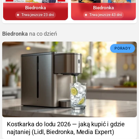
Biedronka
Biedronka
Trwa jeszcze 23 dni
Trwa jeszcze 43 dni
Biedronka
na co dzień
PORADY
Kostkarka do lodu 2026 — jaką kupić i gdzie
najtaniej (Lidl, Biedronka, Media Expert)