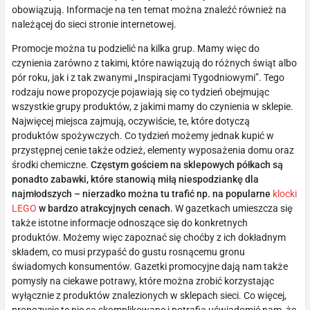
obowiązują. Informacje na ten temat można znaleźć również na
należącej do sieci stronie internetowej.
Promocje można tu podzielić na kilka grup. Mamy więc do
czynienia zarówno z takimi, które nawiązują do różnych świąt albo
pór roku, jak i z tak zwanymi „Inspiracjami Tygodniowymi”. Tego
rodzaju nowe propozycje pojawiają się co tydzień obejmując
wszystkie grupy produktów, z jakimi mamy do czynienia w sklepie.
Najwięcej miejsca zajmują, oczywiście, te, które dotyczą
produktów spożywczych. Co tydzień możemy jednak kupić w
przystępnej cenie także odzież, elementy wyposażenia domu oraz
środki chemiczne.
Częstym gościem na sklepowych półkach są
ponadto zabawki, które stanowią miłą niespodziankę dla
najmłodszych – nierzadko można tu trafić np. na popularne
klocki
LEGO
w bardzo atrakcyjnych cenach.
W gazetkach umieszcza się
także istotne informacje odnoszące się do konkretnych
produktów. Możemy więc zapoznać się choćby z ich dokładnym
składem, co musi przypaść do gustu rosnącemu gronu
świadomych konsumentów. Gazetki promocyjne dają nam także
pomysły na ciekawe potrawy, które można zrobić korzystając
wyłącznie z produktów znalezionych w sklepach sieci. Co więcej,