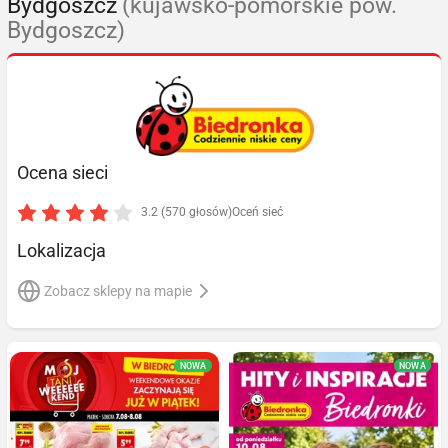
Bydgoszcz
(kujawsko-pomorskie pow.
Bydgoszcz)
Ocena sieci
3.2 (570 głosów)
Oceń sieć
Lokalizacja
Zobacz sklepy na mapie
NOWA
NOWA