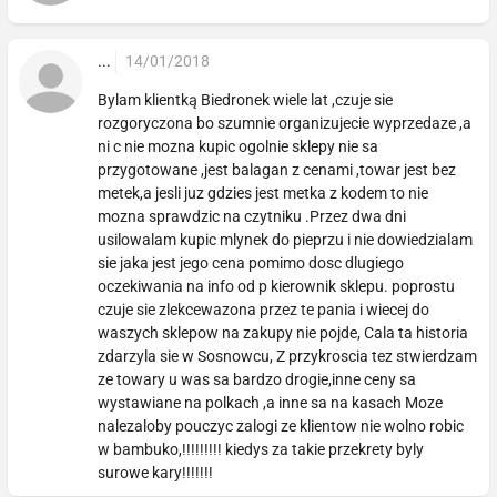
...
14/01/2018
Bylam klientką Biedronek wiele lat ,czuje sie
rozgoryczona bo szumnie organizujecie wyprzedaze ,a
ni c nie mozna kupic ogolnie sklepy nie sa
przygotowane ,jest balagan z cenami ,towar jest bez
metek,a jesli juz gdzies jest metka z kodem to nie
mozna sprawdzic na czytniku .Przez dwa dni
usilowalam kupic mlynek do pieprzu i nie dowiedzialam
sie jaka jest jego cena pomimo dosc dlugiego
oczekiwania na info od p kierownik sklepu. poprostu
czuje sie zlekcewazona przez te pania i wiecej do
waszych sklepow na zakupy nie pojde, Cala ta historia
zdarzyla sie w Sosnowcu, Z przykroscia tez stwierdzam
ze towary u was sa bardzo drogie,inne ceny sa
wystawiane na polkach ,a inne sa na kasach Moze
nalezaloby pouczyc zalogi ze klientow nie wolno robic
w bambuko,!!!!!!!!! kiedys za takie przekrety byly
surowe kary!!!!!!!