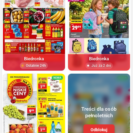
Biedronka
Biedronka
Ostatnie 24h
Już za 2 dni
NOWA
NOWA
Treści dla osób
pełnoletnich
Odblokuj