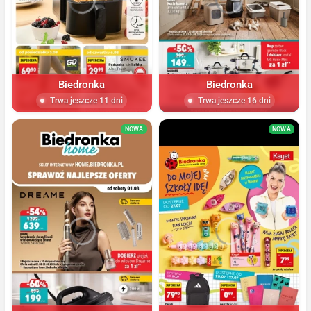
Biedronka
Biedronka
Trwa jeszcze 11 dni
Trwa jeszcze 16 dni
NOWA
NOWA