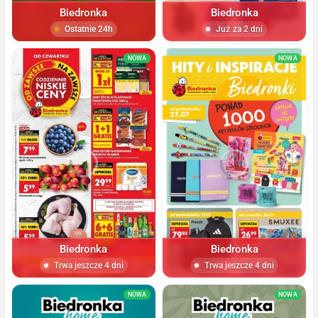
Biedronka
Biedronka
Ostatnie 24h
Już za 2 dni
NOWA
NOWA
Biedronka
Biedronka
Trwa jeszcze 4 dni
Trwa jeszcze 4 dni
NOWA
NOWA