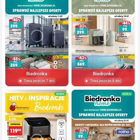
Biedronka
Biedronka
Trwa jeszcze 7 dni
Trwa jeszcze 8 dni
NOWA
NOWA