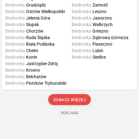
Biedronka
Grudziądz
Biedronka
Zamość
Biedronka
Ostrów Wielkopolski
Biedronka
Leszno
Biedronka
Jelenia Góra
Biedronka
Jaworzno
Biedronka
Słupsk
Biedronka
Wałbrzych
Biedronka
Chorzów
Biedronka
Gniezno
Biedronka
Ruda Śląska
Biedronka
Dąbrowa Górnicza
Biedronka
Biała Podlaska
Biedronka
Piaseczno
Biedronka
Chełm
Biedronka
Lubin
Biedronka
Konin
Biedronka
Siedlce
Biedronka
Jastrzębie-Zdrój
Biedronka
Krosno
Biedronka
Bełchatów
Biedronka
Piotrków Trybunalski
ZOBACZ WIĘCEJ
REKLAMA