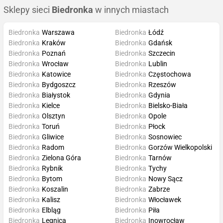
Sklepy sieci
Biedronka
w innych miastach
Biedronka
Warszawa
Biedronka
Łódź
Biedronka
Kraków
Biedronka
Gdańsk
Biedronka
Poznań
Biedronka
Szczecin
Biedronka
Wrocław
Biedronka
Lublin
Biedronka
Katowice
Biedronka
Częstochowa
Biedronka
Bydgoszcz
Biedronka
Rzeszów
Biedronka
Białystok
Biedronka
Gdynia
Biedronka
Kielce
Biedronka
Bielsko-Biała
Biedronka
Olsztyn
Biedronka
Opole
Biedronka
Toruń
Biedronka
Płock
Biedronka
Gliwice
Biedronka
Sosnowiec
Biedronka
Radom
Biedronka
Gorzów Wielkopolski
Biedronka
Zielona Góra
Biedronka
Tarnów
Biedronka
Rybnik
Biedronka
Tychy
Biedronka
Bytom
Biedronka
Nowy Sącz
Biedronka
Koszalin
Biedronka
Zabrze
Biedronka
Kalisz
Biedronka
Włocławek
Biedronka
Elbląg
Biedronka
Piła
Biedronka
Legnica
Biedronka
Inowrocław