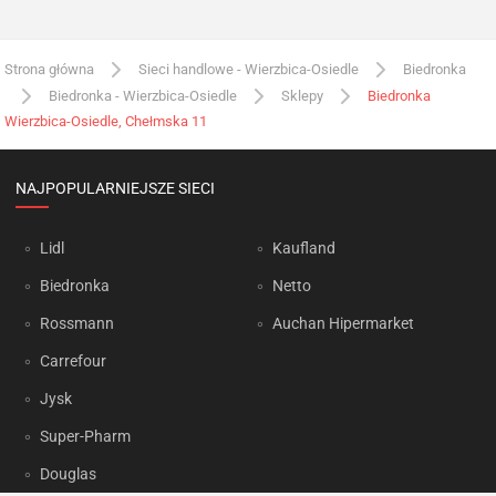
Strona główna
Sieci handlowe - Wierzbica-Osiedle
Biedronka
Biedronka - Wierzbica-Osiedle
Sklepy
Biedronka
Wierzbica-Osiedle, Chełmska 11
NAJPOPULARNIEJSZE SIECI
Lidl
Kaufland
Biedronka
Netto
Rossmann
Auchan Hipermarket
Carrefour
Jysk
Super-Pharm
Douglas