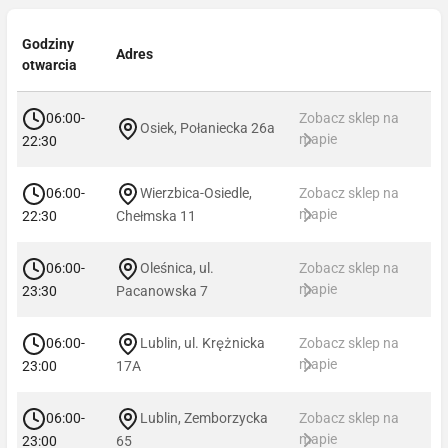
Godziny
Adres
otwarcia
06:00-
Zobacz sklep na
Osiek, Połaniecka 26a
mapie
22:30
06:00-
Wierzbica-Osiedle,
Zobacz sklep na
mapie
22:30
Chełmska 11
06:00-
Oleśnica, ul.
Zobacz sklep na
mapie
23:30
Pacanowska 7
06:00-
Lublin, ul. Krężnicka
Zobacz sklep na
mapie
23:00
17A
06:00-
Lublin, Zemborzycka
Zobacz sklep na
mapie
23:00
65