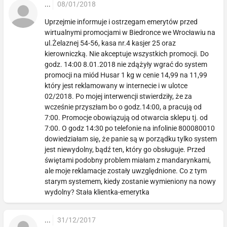
...
08/01/2018
Uprzejmie informuje i ostrzegam emerytów przed
wirtualnymi promocjami w Biedronce we Wrocławiu na
ul.Żelaznej 54-56, kasa nr.4 kasjer 25 oraz
kierowniczką. Nie akceptuje wszystkich promocji. Do
godz. 14:00 8.01.2018 nie zdążyły wgrać do system
promocji na miód Husar 1 kg w cenie 14,99 na 11,99
który jest reklamowany w internecie i w ulotce
02/2018. Po mojej interwencji stwierdziły, że za
wcześnie przyszłam bo o godz.14:00, a pracują od
7:00. Promocje obowiązują od otwarcia sklepu tj. od
7:00. O godz 14:30 po telefonie na infolinie 800080010
dowiedziałam się, że panie są w porządku tylko system
jest niewydolny, bądź ten, który go obsługuje. Przed
świętami podobny problem miałam z mandarynkami,
ale moje reklamacje zostały uwzględnione. Co z tym
starym systemem, kiedy zostanie wymieniony na nowy
wydolny? Stała klientka-emerytka
...
31/12/2017