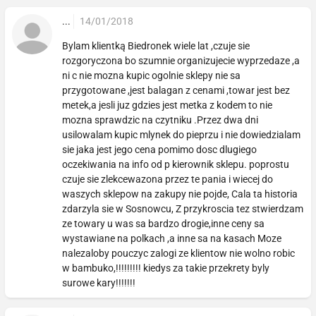
...
14/01/2018
Bylam klientką Biedronek wiele lat ,czuje sie
rozgoryczona bo szumnie organizujecie wyprzedaze ,a
ni c nie mozna kupic ogolnie sklepy nie sa
przygotowane ,jest balagan z cenami ,towar jest bez
metek,a jesli juz gdzies jest metka z kodem to nie
mozna sprawdzic na czytniku .Przez dwa dni
usilowalam kupic mlynek do pieprzu i nie dowiedzialam
sie jaka jest jego cena pomimo dosc dlugiego
oczekiwania na info od p kierownik sklepu. poprostu
czuje sie zlekcewazona przez te pania i wiecej do
waszych sklepow na zakupy nie pojde, Cala ta historia
zdarzyla sie w Sosnowcu, Z przykroscia tez stwierdzam
ze towary u was sa bardzo drogie,inne ceny sa
wystawiane na polkach ,a inne sa na kasach Moze
nalezaloby pouczyc zalogi ze klientow nie wolno robic
w bambuko,!!!!!!!!! kiedys za takie przekrety byly
surowe kary!!!!!!!