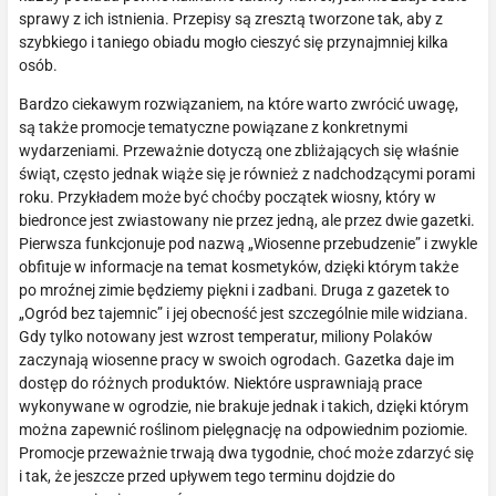
sprawy z ich istnienia. Przepisy są zresztą tworzone tak, aby z
szybkiego i taniego obiadu mogło cieszyć się przynajmniej kilka
osób.
Bardzo ciekawym rozwiązaniem, na które warto zwrócić uwagę,
są także promocje tematyczne powiązane z konkretnymi
wydarzeniami. Przeważnie dotyczą one zbliżających się właśnie
świąt, często jednak wiąże się je również z nadchodzącymi porami
roku. Przykładem może być choćby początek wiosny, który w
biedronce jest zwiastowany nie przez jedną, ale przez dwie gazetki.
Pierwsza funkcjonuje pod nazwą „Wiosenne przebudzenie” i zwykle
obfituje w informacje na temat kosmetyków, dzięki którym także
po mroźnej zimie będziemy piękni i zadbani. Druga z gazetek to
„Ogród bez tajemnic” i jej obecność jest szczególnie mile widziana.
Gdy tylko notowany jest wzrost temperatur, miliony Polaków
zaczynają wiosenne pracy w swoich ogrodach. Gazetka daje im
dostęp do różnych produktów. Niektóre usprawniają prace
wykonywane w ogrodzie, nie brakuje jednak i takich, dzięki którym
można zapewnić roślinom pielęgnację na odpowiednim poziomie.
Promocje przeważnie trwają dwa tygodnie, choć może zdarzyć się
i tak, że jeszcze przed upływem tego terminu dojdzie do