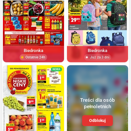
Biedronka
Biedronka
Ostatnie 24h
Już za 3 dni
NOWA
NOWA
Treści dla osób
pełnoletnich
Odblokuj