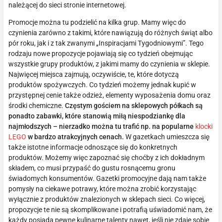
należącej do sieci stronie internetowej.
Promocje można tu podzielić na kilka grup. Mamy więc do
czynienia zarówno z takimi, które nawiązują do różnych świąt albo
pór roku, jak i z tak zwanymi „Inspiracjami Tygodniowymi”. Tego
rodzaju nowe propozycje pojawiają się co tydzień obejmując
wszystkie grupy produktów, z jakimi mamy do czynienia w sklepie.
Najwięcej miejsca zajmują, oczywiście, te, które dotyczą
produktów spożywczych. Co tydzień możemy jednak kupić w
przystępnej cenie także odzież, elementy wyposażenia domu oraz
środki chemiczne.
Częstym gościem na sklepowych półkach są
ponadto zabawki, które stanowią miłą niespodziankę dla
najmłodszych – nierzadko można tu trafić np. na popularne
klocki
LEGO
w bardzo atrakcyjnych cenach.
W gazetkach umieszcza się
także istotne informacje odnoszące się do konkretnych
produktów. Możemy więc zapoznać się choćby z ich dokładnym
składem, co musi przypaść do gustu rosnącemu gronu
świadomych konsumentów. Gazetki promocyjne dają nam także
pomysły na ciekawe potrawy, które można zrobić korzystając
wyłącznie z produktów znalezionych w sklepach sieci. Co więcej,
propozycje te nie są skomplikowane i potrafią uświadomić nam, że
każdy posiada pewne kulinarne talenty nawet, jeśli nie zdaje sobie