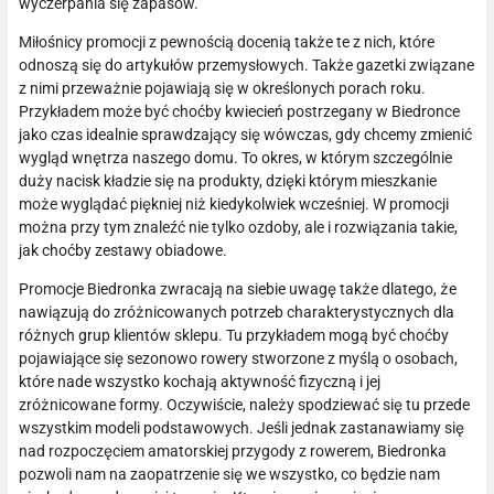
wyczerpania się zapasów.
Miłośnicy promocji z pewnością docenią także te z nich, które
odnoszą się do artykułów przemysłowych. Także gazetki związane
z nimi przeważnie pojawiają się w określonych porach roku.
Przykładem może być choćby kwiecień postrzegany w Biedronce
jako czas idealnie sprawdzający się wówczas, gdy chcemy zmienić
wygląd wnętrza naszego domu. To okres, w którym szczególnie
duży nacisk kładzie się na produkty, dzięki którym mieszkanie
może wyglądać piękniej niż kiedykolwiek wcześniej. W promocji
można przy tym znaleźć nie tylko ozdoby, ale i rozwiązania takie,
jak choćby zestawy obiadowe.
Promocje Biedronka zwracają na siebie uwagę także dlatego, że
nawiązują do zróżnicowanych potrzeb charakterystycznych dla
różnych grup klientów sklepu. Tu przykładem mogą być choćby
pojawiające się sezonowo rowery stworzone z myślą o osobach,
które nade wszystko kochają aktywność fizyczną i jej
zróżnicowane formy. Oczywiście, należy spodziewać się tu przede
wszystkim modeli podstawowych. Jeśli jednak zastanawiamy się
nad rozpoczęciem amatorskiej przygody z rowerem, Biedronka
pozwoli nam na zaopatrzenie się we wszystko, co będzie nam