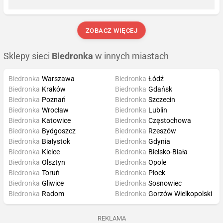
ZOBACZ WIĘCEJ
Sklepy sieci
Biedronka
w innych miastach
Biedronka
Warszawa
Biedronka
Łódź
Biedronka
Kraków
Biedronka
Gdańsk
Biedronka
Poznań
Biedronka
Szczecin
Biedronka
Wrocław
Biedronka
Lublin
Biedronka
Katowice
Biedronka
Częstochowa
Biedronka
Bydgoszcz
Biedronka
Rzeszów
Biedronka
Białystok
Biedronka
Gdynia
Biedronka
Kielce
Biedronka
Bielsko-Biała
Biedronka
Olsztyn
Biedronka
Opole
Biedronka
Toruń
Biedronka
Płock
Biedronka
Gliwice
Biedronka
Sosnowiec
Biedronka
Radom
Biedronka
Gorzów Wielkopolski
REKLAMA