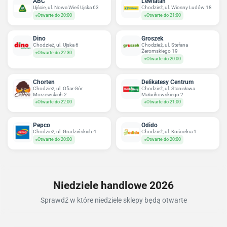
ABC
Lewiatan
Ujście, ul. Nowa Wieś Ujska 63
Chodzież, ul. Wiosny Ludów 18
Otwarte do 20:00
Otwarte do 21:00
Dino
Groszek
Chodzież, ul. Ujska 6
Chodzież, ul. Stefana
Żeromskiego 19
Otwarte do 22:30
Otwarte do 20:00
Chorten
Delikatesy Centrum
Chodzież, ul. Ofiar Gór
Chodzież, ul. Stanisława
Morzewskich 2
Małachowskiego 2
Otwarte do 22:00
Otwarte do 21:00
Pepco
Odido
Chodzież, ul. Grudzińskich 4
Chodzież, ul. Kościelna 1
Otwarte do 20:00
Otwarte do 20:00
Niedziele handlowe 2026
Sprawdź w które niedziele sklepy będą otwarte