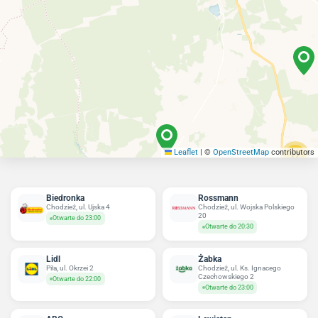
Leaflet
|
©
OpenStreetMap
contributors
12
Biedronka
Rossmann
Chodzież, ul. Ujska 4
Chodzież, ul. Wojska Polskiego
20
Otwarte do 23:00
Otwarte do 20:30
Lidl
Żabka
Piła, ul. Okrzei 2
Chodzież, ul. Ks. Ignacego
Czechowskiego 2
Otwarte do 22:00
Otwarte do 23:00