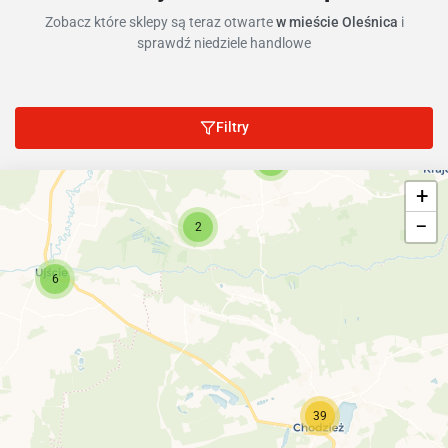
Zobacz które sklepy są teraz otwarte
w mieście Oleśnica
i
sprawdź niedziele handlowe
Filtry
7
+
−
2
6
39