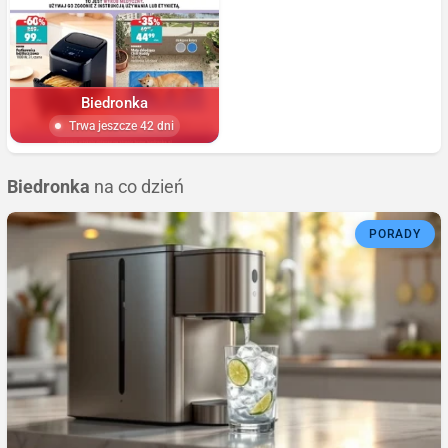
Biedronka
Trwa jeszcze 42 dni
Biedronka
na co dzień
PORADY