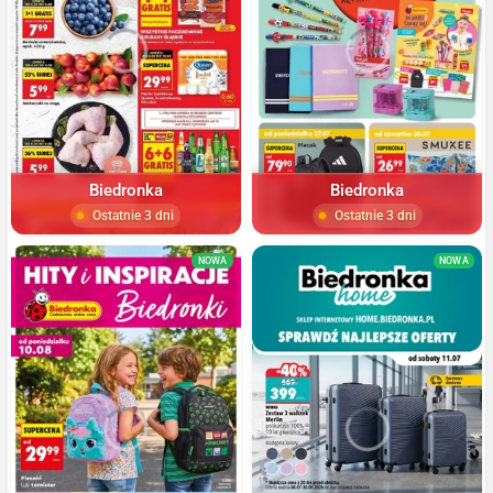
Biedronka
Biedronka
Ostatnie 3 dni
Ostatnie 3 dni
NOWA
NOWA