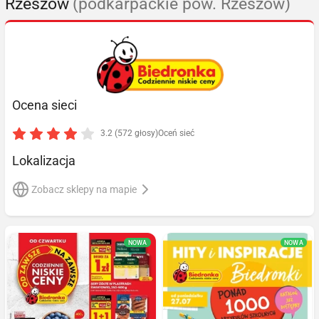
Rzeszów
(podkarpackie pow. Rzeszów)
Ocena sieci
3.2 (572 głosy)
Oceń sieć
Lokalizacja
Zobacz sklepy na mapie
NOWA
NOWA