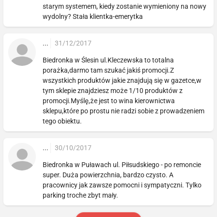
starym systemem, kiedy zostanie wymieniony na nowy
wydolny? Stała klientka-emerytka
...
31/12/2017
Biedronka w Ślesin ul.Kleczewska to totalna
porażka,darmo tam szukać jakiś promocji.Z
wszystkich produktów jakie znajdują się w gazetce,w
tym sklepie znajdziesz może 1/10 produktów z
promocji.Myślę,że jest to wina kierownictwa
sklepu,które po prostu nie radzi sobie z prowadzeniem
tego obiektu.
...
30/10/2017
Biedronka w Puławach ul. Piłsudskiego - po remoncie
super. Duża powierzchnia, bardzo czysto. A
pracownicy jak zawsze pomocni i sympatyczni. Tylko
parking troche zbyt mały.