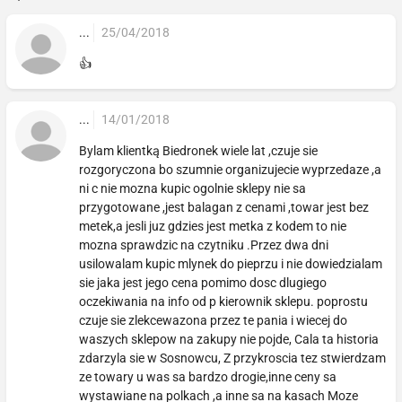
...
25/04/2018
👍
...
14/01/2018
Bylam klientką Biedronek wiele lat ,czuje sie
rozgoryczona bo szumnie organizujecie wyprzedaze ,a
ni c nie mozna kupic ogolnie sklepy nie sa
przygotowane ,jest balagan z cenami ,towar jest bez
metek,a jesli juz gdzies jest metka z kodem to nie
mozna sprawdzic na czytniku .Przez dwa dni
usilowalam kupic mlynek do pieprzu i nie dowiedzialam
sie jaka jest jego cena pomimo dosc dlugiego
oczekiwania na info od p kierownik sklepu. poprostu
czuje sie zlekcewazona przez te pania i wiecej do
waszych sklepow na zakupy nie pojde, Cala ta historia
zdarzyla sie w Sosnowcu, Z przykroscia tez stwierdzam
ze towary u was sa bardzo drogie,inne ceny sa
wystawiane na polkach ,a inne sa na kasach Moze