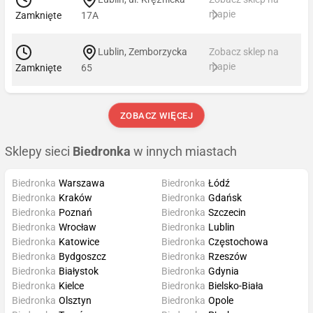
mapie
Zamknięte
17A
Lublin, Zemborzycka
Zobacz sklep na
mapie
Zamknięte
65
ZOBACZ WIĘCEJ
Sklepy sieci
Biedronka
w innych miastach
Biedronka
Warszawa
Biedronka
Łódź
Biedronka
Kraków
Biedronka
Gdańsk
Biedronka
Poznań
Biedronka
Szczecin
Biedronka
Wrocław
Biedronka
Lublin
Biedronka
Katowice
Biedronka
Częstochowa
Biedronka
Bydgoszcz
Biedronka
Rzeszów
Biedronka
Białystok
Biedronka
Gdynia
Biedronka
Kielce
Biedronka
Bielsko-Biała
Biedronka
Olsztyn
Biedronka
Opole