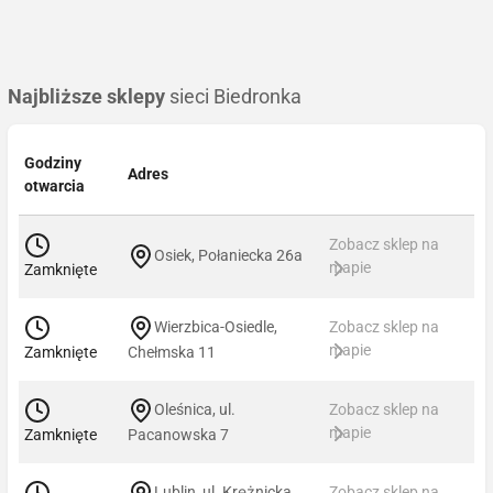
Najbliższe sklepy
sieci Biedronka
Godziny
Adres
otwarcia
Zobacz sklep na
Osiek, Połaniecka 26a
mapie
Zamknięte
Wierzbica-Osiedle,
Zobacz sklep na
mapie
Zamknięte
Chełmska 11
Oleśnica, ul.
Zobacz sklep na
mapie
Zamknięte
Pacanowska 7
Lublin, ul. Krężnicka
Zobacz sklep na