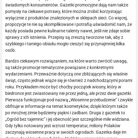
świadomych konsumentów. Gazetki promocyjne dają nam także
pomysły na ciekawe potrawy, które można zrobić korzystając
wyłącznie z produktów znalezionych w sklepach sieci. Co więcej,
propozycje te nie są skomplikowane i potrafią uświadomić nam, że
każdy posiada pewne kulinarne talenty nawet, jeśli nie zdaje sobie
sprawy z ich istnienia. Przepisy są zresztą tworzone tak, aby z
szybkiego i taniego obiadu mogło cieszyć się przynajmniej kilka
osób.
Bardzo ciekawym rozwiązaniem, na które warto zwrócić uwagę,
są także promocje tematyczne powiązane z konkretnymi
wydarzeniami. Przeważnie dotyczą one zbliżających się właśnie
świąt, często jednak wiąże się je również z nadchodzącymi porami
roku. Przykładem może być choćby początek wiosny, który w
biedronce jest zwiastowany nie przez jedną, ale przez dwie gazetki.
Pierwsza funkcjonuje pod nazwą „Wiosenne przebudzenie” i zwykle
obfituje w informacje na temat kosmetyków, dzięki którym także
po mroźnej zimie będziemy piękni i zadbani. Druga z gazetek to
„Ogród bez tajemnic” i jej obecność jest szczególnie mile widziana.
Gdy tylko notowany jest wzrost temperatur, miliony Polaków
zaczynają wiosenne pracy w swoich ogrodach. Gazetka daje im