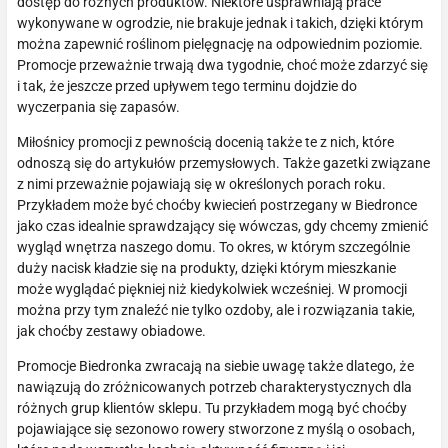
dostęp do różnych produktów. Niektóre usprawniają prace
wykonywane w ogrodzie, nie brakuje jednak i takich, dzięki którym
można zapewnić roślinom pielęgnację na odpowiednim poziomie.
Promocje przeważnie trwają dwa tygodnie, choć może zdarzyć się
i tak, że jeszcze przed upływem tego terminu dojdzie do
wyczerpania się zapasów.
Miłośnicy promocji z pewnością docenią także te z nich, które
odnoszą się do artykułów przemysłowych. Także gazetki związane
z nimi przeważnie pojawiają się w określonych porach roku.
Przykładem może być choćby kwiecień postrzegany w Biedronce
jako czas idealnie sprawdzający się wówczas, gdy chcemy zmienić
wygląd wnętrza naszego domu. To okres, w którym szczególnie
duży nacisk kładzie się na produkty, dzięki którym mieszkanie
może wyglądać piękniej niż kiedykolwiek wcześniej. W promocji
można przy tym znaleźć nie tylko ozdoby, ale i rozwiązania takie,
jak choćby zestawy obiadowe.
Promocje Biedronka zwracają na siebie uwagę także dlatego, że
nawiązują do zróżnicowanych potrzeb charakterystycznych dla
różnych grup klientów sklepu. Tu przykładem mogą być choćby
pojawiające się sezonowo rowery stworzone z myślą o osobach,