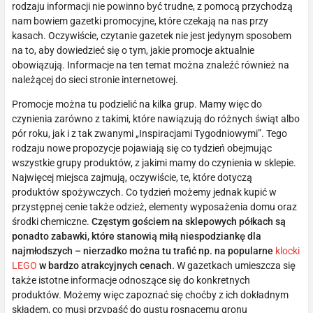
rodzaju informacji nie powinno być trudne, z pomocą przychodzą
nam bowiem gazetki promocyjne, które czekają na nas przy
kasach. Oczywiście, czytanie gazetek nie jest jedynym sposobem
na to, aby dowiedzieć się o tym, jakie promocje aktualnie
obowiązują. Informacje na ten temat można znaleźć również na
należącej do sieci stronie internetowej.
Promocje można tu podzielić na kilka grup. Mamy więc do
czynienia zarówno z takimi, które nawiązują do różnych świąt albo
pór roku, jak i z tak zwanymi „Inspiracjami Tygodniowymi”. Tego
rodzaju nowe propozycje pojawiają się co tydzień obejmując
wszystkie grupy produktów, z jakimi mamy do czynienia w sklepie.
Najwięcej miejsca zajmują, oczywiście, te, które dotyczą
produktów spożywczych. Co tydzień możemy jednak kupić w
przystępnej cenie także odzież, elementy wyposażenia domu oraz
środki chemiczne.
Częstym gościem na sklepowych półkach są
ponadto zabawki, które stanowią miłą niespodziankę dla
najmłodszych – nierzadko można tu trafić np. na popularne
klocki
LEGO
w bardzo atrakcyjnych cenach.
W gazetkach umieszcza się
także istotne informacje odnoszące się do konkretnych
produktów. Możemy więc zapoznać się choćby z ich dokładnym
składem, co musi przypaść do gustu rosnącemu gronu