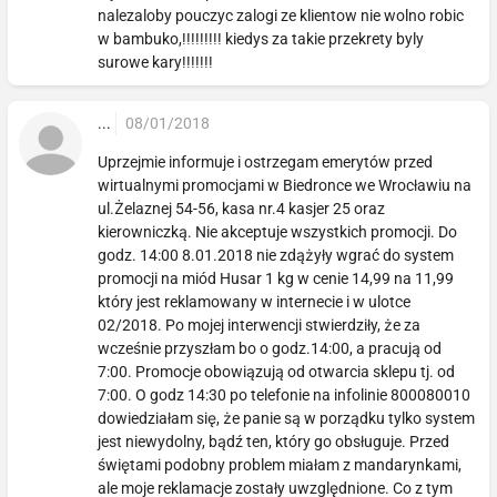
nalezaloby pouczyc zalogi ze klientow nie wolno robic
w bambuko,!!!!!!!!! kiedys za takie przekrety byly
surowe kary!!!!!!!
...
08/01/2018
Uprzejmie informuje i ostrzegam emerytów przed
wirtualnymi promocjami w Biedronce we Wrocławiu na
ul.Żelaznej 54-56, kasa nr.4 kasjer 25 oraz
kierowniczką. Nie akceptuje wszystkich promocji. Do
godz. 14:00 8.01.2018 nie zdążyły wgrać do system
promocji na miód Husar 1 kg w cenie 14,99 na 11,99
który jest reklamowany w internecie i w ulotce
02/2018. Po mojej interwencji stwierdziły, że za
wcześnie przyszłam bo o godz.14:00, a pracują od
7:00. Promocje obowiązują od otwarcia sklepu tj. od
7:00. O godz 14:30 po telefonie na infolinie 800080010
dowiedziałam się, że panie są w porządku tylko system
jest niewydolny, bądź ten, który go obsługuje. Przed
świętami podobny problem miałam z mandarynkami,
ale moje reklamacje zostały uwzględnione. Co z tym