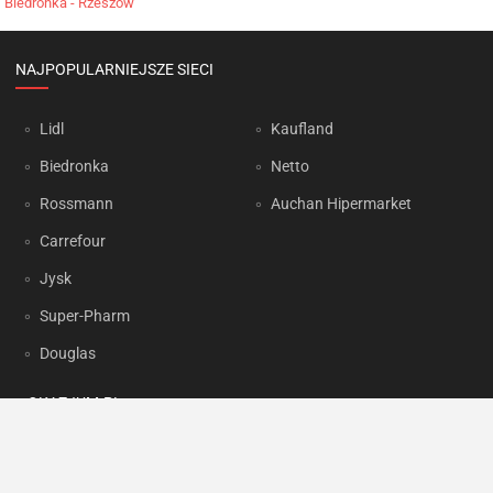
Biedronka - Rzeszów
NAJPOPULARNIEJSZE SIECI
Lidl
Kaufland
Biedronka
Netto
Rossmann
Auchan Hipermarket
Carrefour
Jysk
Super-Pharm
Douglas
OKAZJUM.PL
Kontakt
Reklama
Prywatność