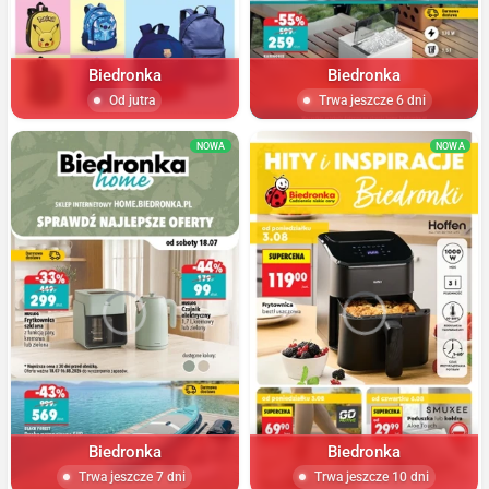
Biedronka
Biedronka
Od jutra
Trwa jeszcze 6 dni
NOWA
NOWA
Biedronka
Biedronka
Trwa jeszcze 7 dni
Trwa jeszcze 10 dni