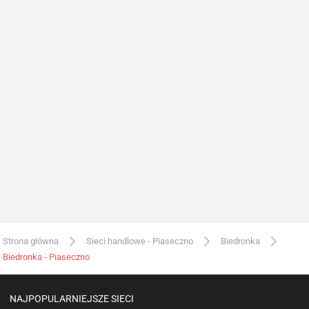
Strona główna
Sieci handlowe - Piaseczno
Biedronka
Biedronka - Piaseczno
NAJPOPULARNIEJSZE SIECI