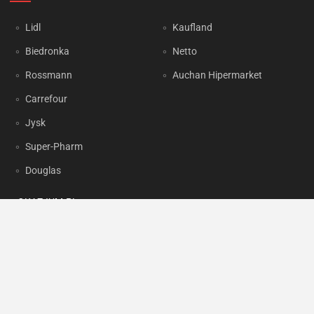
Lidl
Kaufland
Biedronka
Netto
Rossmann
Auchan Hipermarket
Carrefour
Jysk
Super-Pharm
Douglas
OKAZJUM.PL
Kontakt
Reklama
Prywatność
Korzystanie z portalu oznacza akceptację
Regulaminu
oraz
Polityki
prywatności
.
Ustawienia preferencji
.
Copyright by
INTERIA.PL
1999-2026. Wszystkie prawa zastrzeżone.