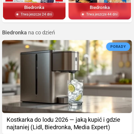
Biedronka
Biedronka
Trwa jeszcze 24 dni
Trwa jeszcze 44 dni
Biedronka
na co dzień
PORADY
Kostkarka do lodu 2026 — jaką kupić i gdzie
najtaniej (Lidl, Biedronka, Media Expert)