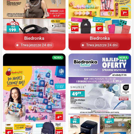
Biedronka
Biedronka
Trwa jeszcze 24 dni
Trwa jeszcze 24 dni
NOWA
NOWA