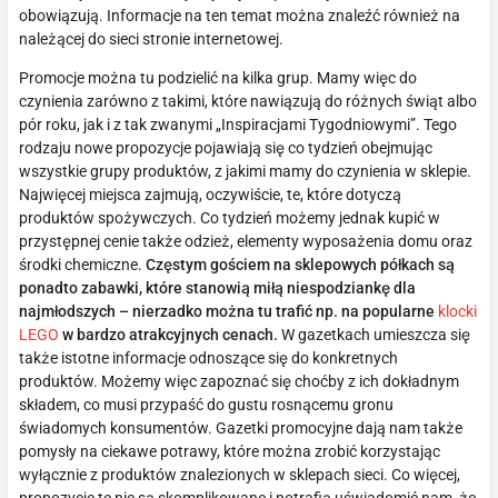
obowiązują. Informacje na ten temat można znaleźć również na
należącej do sieci stronie internetowej.
Promocje można tu podzielić na kilka grup. Mamy więc do
czynienia zarówno z takimi, które nawiązują do różnych świąt albo
pór roku, jak i z tak zwanymi „Inspiracjami Tygodniowymi”. Tego
rodzaju nowe propozycje pojawiają się co tydzień obejmując
wszystkie grupy produktów, z jakimi mamy do czynienia w sklepie.
Najwięcej miejsca zajmują, oczywiście, te, które dotyczą
produktów spożywczych. Co tydzień możemy jednak kupić w
przystępnej cenie także odzież, elementy wyposażenia domu oraz
środki chemiczne.
Częstym gościem na sklepowych półkach są
ponadto zabawki, które stanowią miłą niespodziankę dla
najmłodszych – nierzadko można tu trafić np. na popularne
klocki
LEGO
w bardzo atrakcyjnych cenach.
W gazetkach umieszcza się
także istotne informacje odnoszące się do konkretnych
produktów. Możemy więc zapoznać się choćby z ich dokładnym
składem, co musi przypaść do gustu rosnącemu gronu
świadomych konsumentów. Gazetki promocyjne dają nam także
pomysły na ciekawe potrawy, które można zrobić korzystając
wyłącznie z produktów znalezionych w sklepach sieci. Co więcej,