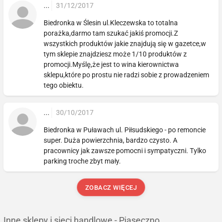
...
31/12/2017
Biedronka w Ślesin ul.Kleczewska to totalna
porażka,darmo tam szukać jakiś promocji.Z
wszystkich produktów jakie znajdują się w gazetce,w
tym sklepie znajdziesz może 1/10 produktów z
promocji.Myślę,że jest to wina kierownictwa
sklepu,które po prostu nie radzi sobie z prowadzeniem
tego obiektu.
...
30/10/2017
Biedronka w Puławach ul. Piłsudskiego - po remoncie
super. Duża powierzchnia, bardzo czysto. A
pracownicy jak zawsze pomocni i sympatyczni. Tylko
parking troche zbyt mały.
ZOBACZ WIĘCEJ
Inne sklepy i sieci handlowe - Piaseczno