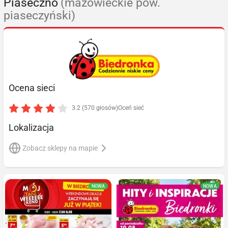
Piaseczno
(mazowieckie pow.
piaseczyński)
Ocena sieci
3.2 (570 głosów)
Oceń sieć
Lokalizacja
Zobacz sklepy na mapie
NOWA
NOWA