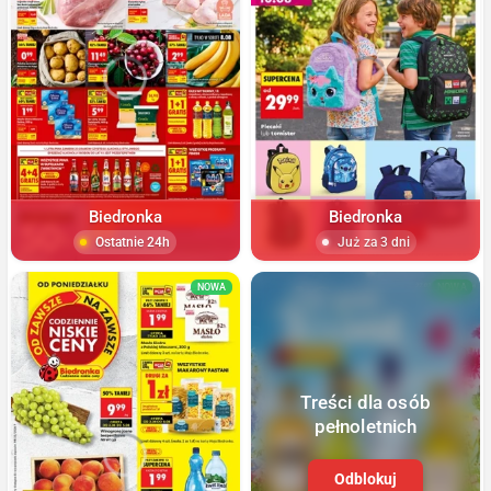
Biedronka
Biedronka
Ostatnie 24h
Już za 3 dni
NOWA
NOWA
Treści dla osób
pełnoletnich
Odblokuj