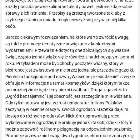
propozycje te nie są skomplikowane i potrafią uświadomić nam, że
każdy posiada pewne kulinarne talenty nawet, jeśli nie zdaje sobie
sprawy z ich istnienia. Przepisy są zresztą tworzone tak, aby z
szybkiego i taniego obiadu mogło cieszyć się przynajmniej kilka
osób.
Bardzo ciekawym rozwiązaniem, na które warto zwrócić uwagę,
są także promocje tematyczne powiązane z konkretnymi
wydarzeniami. Przeważnie dotyczą one zbliżających się właśnie
świąt, często jednak wiąże się je również z nadchodzącymi porami
roku. Przykładem może być choćby początek wiosny, który w
biedronce jest zwiastowany nie przez jedną, ale przez dwie gazetki.
Pierwsza funkcjonuje pod nazwą „Wiosenne przebudzenie” i zwykle
obfituje w informacje na temat kosmetyków, dzięki którym także
po mroźnej zimie będziemy piękni i zadbani. Druga z gazetek to
„Ogród bez tajemnic” i jej obecność jest szczególnie mile widziana.
Gdy tylko notowany jest wzrost temperatur, miliony Polaków
zaczynają wiosenne pracy w swoich ogrodach. Gazetka daje im
dostęp do różnych produktów. Niektóre usprawniają prace
wykonywane w ogrodzie, nie brakuje jednak i takich, dzięki którym
można zapewnić roślinom pielęgnację na odpowiednim poziomie.
Promocje przeważnie trwają dwa tygodnie, choć może zdarzyć się