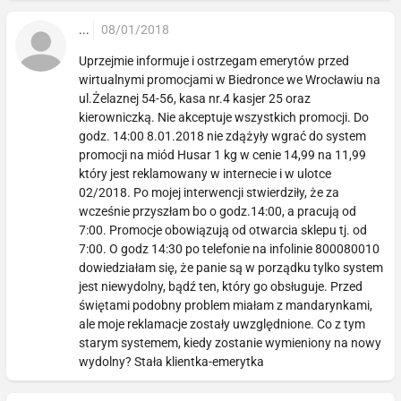
...
08/01/2018
Uprzejmie informuje i ostrzegam emerytów przed
wirtualnymi promocjami w Biedronce we Wrocławiu na
ul.Żelaznej 54-56, kasa nr.4 kasjer 25 oraz
kierowniczką. Nie akceptuje wszystkich promocji. Do
godz. 14:00 8.01.2018 nie zdążyły wgrać do system
promocji na miód Husar 1 kg w cenie 14,99 na 11,99
który jest reklamowany w internecie i w ulotce
02/2018. Po mojej interwencji stwierdziły, że za
wcześnie przyszłam bo o godz.14:00, a pracują od
7:00. Promocje obowiązują od otwarcia sklepu tj. od
7:00. O godz 14:30 po telefonie na infolinie 800080010
dowiedziałam się, że panie są w porządku tylko system
jest niewydolny, bądź ten, który go obsługuje. Przed
świętami podobny problem miałam z mandarynkami,
ale moje reklamacje zostały uwzględnione. Co z tym
starym systemem, kiedy zostanie wymieniony na nowy
wydolny? Stała klientka-emerytka