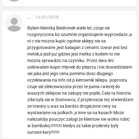
...
14/01/2018
Bylam klientką Biedronek wiele lat ,czuje sie
rozgoryczona bo szumnie organizujecie wyprzedaze ,a
ni c nie mozna kupic ogolnie sklepy nie sa
przygotowane ,jest balagan z cenami ,towar jest bez
metek,a jesli juz gdzies jest metka z kodem to nie
mozna sprawdzic na czytniku .Przez dwa dni
usilowalam kupic mlynek do pieprzu i nie dowiedzialam
sie jaka jest jego cena pomimo dosc dlugiego
oczekiwania na info od p kierownik sklepu. poprostu
czuje sie zlekcewazona przez te pania i wiecej do
waszych sklepow na zakupy nie pojde, Cala ta historia
zdarzyla sie w Sosnowcu, Z przykroscia tez stwierdzam
ze towary u was sa bardzo drogie,inne ceny sa
wystawiane na polkach ,a inne sa na kasach Moze
nalezaloby pouczyc zalogi ze klientow nie wolno robic
w bambuko,!!!!!!!!! kiedys za takie przekrety byly
surowe kary!!!!!!!