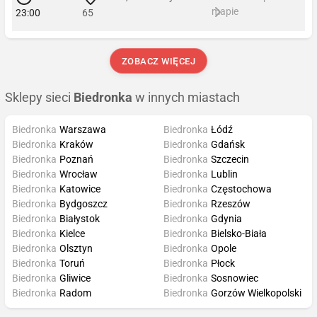
mapie
23:00
65
ZOBACZ WIĘCEJ
Sklepy sieci
Biedronka
w innych miastach
Biedronka
Warszawa
Biedronka
Łódź
Biedronka
Kraków
Biedronka
Gdańsk
Biedronka
Poznań
Biedronka
Szczecin
Biedronka
Wrocław
Biedronka
Lublin
Biedronka
Katowice
Biedronka
Częstochowa
Biedronka
Bydgoszcz
Biedronka
Rzeszów
Biedronka
Białystok
Biedronka
Gdynia
Biedronka
Kielce
Biedronka
Bielsko-Biała
Biedronka
Olsztyn
Biedronka
Opole
Biedronka
Toruń
Biedronka
Płock
Biedronka
Gliwice
Biedronka
Sosnowiec
Biedronka
Radom
Biedronka
Gorzów Wielkopolski