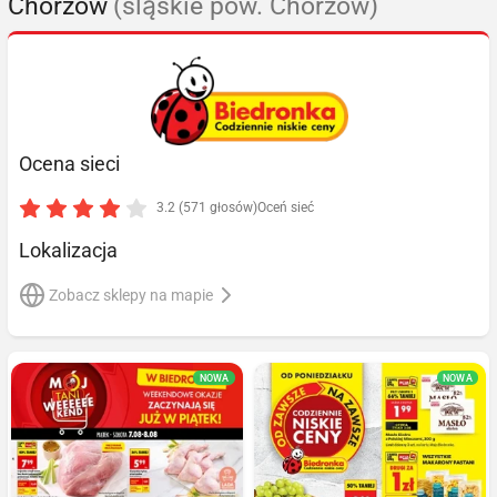
Chorzów
(śląskie pow. Chorzów)
Ocena sieci
3.2 (571 głosów)
Oceń sieć
Lokalizacja
Zobacz sklepy na mapie
NOWA
NOWA