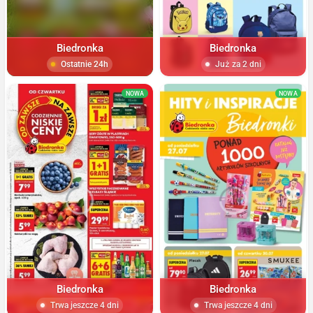
Biedronka
Biedronka
Ostatnie 24h
Już za 2 dni
NOWA
NOWA
Biedronka
Biedronka
Trwa jeszcze 4 dni
Trwa jeszcze 4 dni