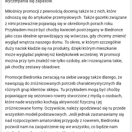
wyczerpania się zapasów.
Miłośnicy promocji z pewnością docenią także te z nich, które
odnoszą się do artykułów przemysłowych. Także gazetki związane
z nimi przeważnie pojawiają się w określonych porach roku.
Przykładem może być choćby kwiecień postrzegany w Biedronce
jako czas idealnie sprawdzający się wówczas, gdy chcemy zmienić
wygląd wnętrza naszego domu. To okres, w którym szczególnie
duży nacisk kładzie się na produkty, dzięki którym mieszkanie
może wyglądać piękniej niż kiedykolwiek wcześniej. W promocji
można przy tym znaleźć nie tylko ozdoby, ale i rozwiązania takie,
jak choćby zestawy obiadowe.
Promocje Biedronka zwracają na siebie uwagę także dlatego, że
nawiązują do zróżnicowanych potrzeb charakterystycznych dla
różnych grup klientów sklepu. Tu przykładem mogą być choćby
pojawiające się sezonowo rowery stworzone z myślą o osobach,
które nade wszystko kochają aktywność fizyczną i jej
zróżnicowane formy. Oczywiście, należy spodziewać się tu przede
wszystkim modeli podstawowych. Jeśli jednak zastanawiamy się
nad rozpoczęciem amatorskiej przygody z rowerem, Biedronka
pozwoli nam na zaopatrzenie się we wszystko, co będzie nam