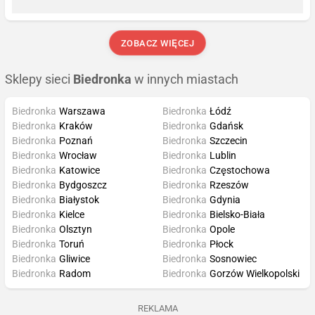
ZOBACZ WIĘCEJ
Sklepy sieci
Biedronka
w innych miastach
Biedronka
Warszawa
Biedronka
Łódź
Biedronka
Kraków
Biedronka
Gdańsk
Biedronka
Poznań
Biedronka
Szczecin
Biedronka
Wrocław
Biedronka
Lublin
Biedronka
Katowice
Biedronka
Częstochowa
Biedronka
Bydgoszcz
Biedronka
Rzeszów
Biedronka
Białystok
Biedronka
Gdynia
Biedronka
Kielce
Biedronka
Bielsko-Biała
Biedronka
Olsztyn
Biedronka
Opole
Biedronka
Toruń
Biedronka
Płock
Biedronka
Gliwice
Biedronka
Sosnowiec
Biedronka
Radom
Biedronka
Gorzów Wielkopolski
REKLAMA