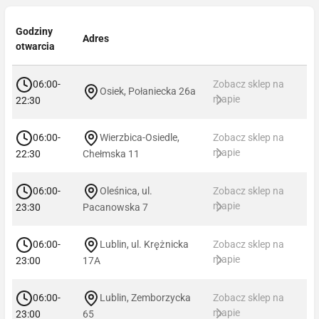
Godziny
Adres
otwarcia
06:00-
Zobacz sklep na
Osiek, Połaniecka 26a
mapie
22:30
06:00-
Wierzbica-Osiedle,
Zobacz sklep na
mapie
22:30
Chełmska 11
06:00-
Oleśnica, ul.
Zobacz sklep na
mapie
23:30
Pacanowska 7
06:00-
Lublin, ul. Krężnicka
Zobacz sklep na
mapie
23:00
17A
06:00-
Lublin, Zemborzycka
Zobacz sklep na
mapie
23:00
65