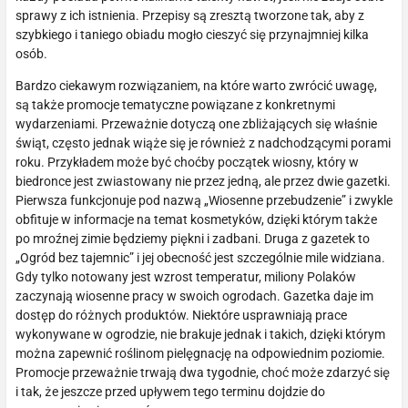
sprawy z ich istnienia. Przepisy są zresztą tworzone tak, aby z
szybkiego i taniego obiadu mogło cieszyć się przynajmniej kilka
osób.
Bardzo ciekawym rozwiązaniem, na które warto zwrócić uwagę,
są także promocje tematyczne powiązane z konkretnymi
wydarzeniami. Przeważnie dotyczą one zbliżających się właśnie
świąt, często jednak wiąże się je również z nadchodzącymi porami
roku. Przykładem może być choćby początek wiosny, który w
biedronce jest zwiastowany nie przez jedną, ale przez dwie gazetki.
Pierwsza funkcjonuje pod nazwą „Wiosenne przebudzenie” i zwykle
obfituje w informacje na temat kosmetyków, dzięki którym także
po mroźnej zimie będziemy piękni i zadbani. Druga z gazetek to
„Ogród bez tajemnic” i jej obecność jest szczególnie mile widziana.
Gdy tylko notowany jest wzrost temperatur, miliony Polaków
zaczynają wiosenne pracy w swoich ogrodach. Gazetka daje im
dostęp do różnych produktów. Niektóre usprawniają prace
wykonywane w ogrodzie, nie brakuje jednak i takich, dzięki którym
można zapewnić roślinom pielęgnację na odpowiednim poziomie.
Promocje przeważnie trwają dwa tygodnie, choć może zdarzyć się
i tak, że jeszcze przed upływem tego terminu dojdzie do