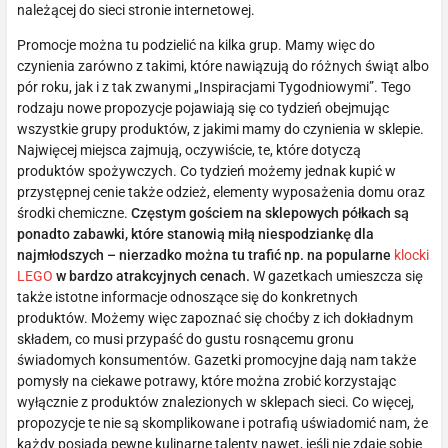
należącej do sieci stronie internetowej.
Promocje można tu podzielić na kilka grup. Mamy więc do
czynienia zarówno z takimi, które nawiązują do różnych świąt albo
pór roku, jak i z tak zwanymi „Inspiracjami Tygodniowymi”. Tego
rodzaju nowe propozycje pojawiają się co tydzień obejmując
wszystkie grupy produktów, z jakimi mamy do czynienia w sklepie.
Najwięcej miejsca zajmują, oczywiście, te, które dotyczą
produktów spożywczych. Co tydzień możemy jednak kupić w
przystępnej cenie także odzież, elementy wyposażenia domu oraz
środki chemiczne.
Częstym gościem na sklepowych półkach są
ponadto zabawki, które stanowią miłą niespodziankę dla
najmłodszych – nierzadko można tu trafić np. na popularne
klocki
LEGO
w bardzo atrakcyjnych cenach.
W gazetkach umieszcza się
także istotne informacje odnoszące się do konkretnych
produktów. Możemy więc zapoznać się choćby z ich dokładnym
składem, co musi przypaść do gustu rosnącemu gronu
świadomych konsumentów. Gazetki promocyjne dają nam także
pomysły na ciekawe potrawy, które można zrobić korzystając
wyłącznie z produktów znalezionych w sklepach sieci. Co więcej,
propozycje te nie są skomplikowane i potrafią uświadomić nam, że
każdy posiada pewne kulinarne talenty nawet, jeśli nie zdaje sobie