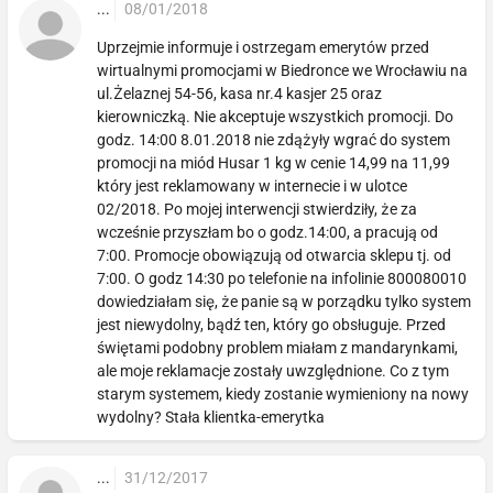
...
08/01/2018
Uprzejmie informuje i ostrzegam emerytów przed
wirtualnymi promocjami w Biedronce we Wrocławiu na
ul.Żelaznej 54-56, kasa nr.4 kasjer 25 oraz
kierowniczką. Nie akceptuje wszystkich promocji. Do
godz. 14:00 8.01.2018 nie zdążyły wgrać do system
promocji na miód Husar 1 kg w cenie 14,99 na 11,99
który jest reklamowany w internecie i w ulotce
02/2018. Po mojej interwencji stwierdziły, że za
wcześnie przyszłam bo o godz.14:00, a pracują od
7:00. Promocje obowiązują od otwarcia sklepu tj. od
7:00. O godz 14:30 po telefonie na infolinie 800080010
dowiedziałam się, że panie są w porządku tylko system
jest niewydolny, bądź ten, który go obsługuje. Przed
świętami podobny problem miałam z mandarynkami,
ale moje reklamacje zostały uwzględnione. Co z tym
starym systemem, kiedy zostanie wymieniony na nowy
wydolny? Stała klientka-emerytka
...
31/12/2017