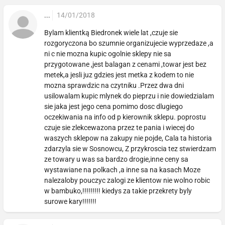
...
14/01/2018
Bylam klientką Biedronek wiele lat ,czuje sie
rozgoryczona bo szumnie organizujecie wyprzedaze ,a
ni c nie mozna kupic ogolnie sklepy nie sa
przygotowane ,jest balagan z cenami ,towar jest bez
metek,a jesli juz gdzies jest metka z kodem to nie
mozna sprawdzic na czytniku .Przez dwa dni
usilowalam kupic mlynek do pieprzu i nie dowiedzialam
sie jaka jest jego cena pomimo dosc dlugiego
oczekiwania na info od p kierownik sklepu. poprostu
czuje sie zlekcewazona przez te pania i wiecej do
waszych sklepow na zakupy nie pojde, Cala ta historia
zdarzyla sie w Sosnowcu, Z przykroscia tez stwierdzam
ze towary u was sa bardzo drogie,inne ceny sa
wystawiane na polkach ,a inne sa na kasach Moze
nalezaloby pouczyc zalogi ze klientow nie wolno robic
w bambuko,!!!!!!!!! kiedys za takie przekrety byly
surowe kary!!!!!!!