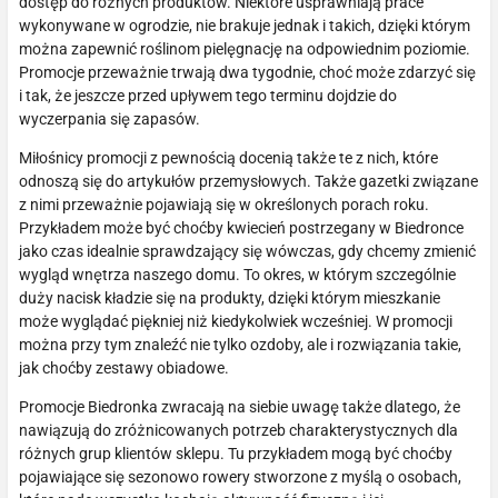
dostęp do różnych produktów. Niektóre usprawniają prace
wykonywane w ogrodzie, nie brakuje jednak i takich, dzięki którym
można zapewnić roślinom pielęgnację na odpowiednim poziomie.
Promocje przeważnie trwają dwa tygodnie, choć może zdarzyć się
i tak, że jeszcze przed upływem tego terminu dojdzie do
wyczerpania się zapasów.
Miłośnicy promocji z pewnością docenią także te z nich, które
odnoszą się do artykułów przemysłowych. Także gazetki związane
z nimi przeważnie pojawiają się w określonych porach roku.
Przykładem może być choćby kwiecień postrzegany w Biedronce
jako czas idealnie sprawdzający się wówczas, gdy chcemy zmienić
wygląd wnętrza naszego domu. To okres, w którym szczególnie
duży nacisk kładzie się na produkty, dzięki którym mieszkanie
może wyglądać piękniej niż kiedykolwiek wcześniej. W promocji
można przy tym znaleźć nie tylko ozdoby, ale i rozwiązania takie,
jak choćby zestawy obiadowe.
Promocje Biedronka zwracają na siebie uwagę także dlatego, że
nawiązują do zróżnicowanych potrzeb charakterystycznych dla
różnych grup klientów sklepu. Tu przykładem mogą być choćby
pojawiające się sezonowo rowery stworzone z myślą o osobach,