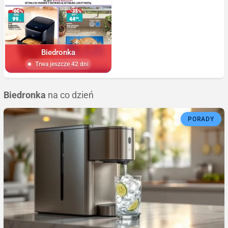
Biedronka
Trwa jeszcze 42 dni
Biedronka
na co dzień
PORADY