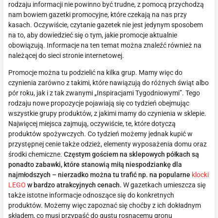
rodzaju informacji nie powinno być trudne, z pomocą przychodzą
nam bowiem gazetki promocyjne, które czekają na nas przy
kasach. Oczywiście, czytanie gazetek nie jest jedynym sposobem
na to, aby dowiedzieć się o tym, jakie promocje aktualnie
obowiązują. Informacje na ten temat można znaleźć również na
należącej do sieci stronie internetowej.
Promocje można tu podzielić na kilka grup. Mamy więc do
czynienia zarówno z takimi, które nawiązują do różnych świąt albo
pór roku, jak i z tak zwanymi „Inspiracjami Tygodniowymi”. Tego
rodzaju nowe propozycje pojawiają się co tydzień obejmując
wszystkie grupy produktów, z jakimi mamy do czynienia w sklepie.
Najwięcej miejsca zajmują, oczywiście, te, które dotyczą
produktów spożywczych. Co tydzień możemy jednak kupić w
przystępnej cenie także odzież, elementy wyposażenia domu oraz
środki chemiczne.
Częstym gościem na sklepowych półkach są
ponadto zabawki, które stanowią miłą niespodziankę dla
najmłodszych – nierzadko można tu trafić np. na popularne
klocki
LEGO
w bardzo atrakcyjnych cenach.
W gazetkach umieszcza się
także istotne informacje odnoszące się do konkretnych
produktów. Możemy więc zapoznać się choćby z ich dokładnym
składem, co musi przypaść do gustu rosnącemu gronu