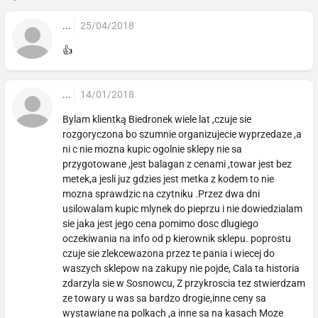
...
25/04/2018
👍
...
14/01/2018
Bylam klientką Biedronek wiele lat ,czuje sie
rozgoryczona bo szumnie organizujecie wyprzedaze ,a
ni c nie mozna kupic ogolnie sklepy nie sa
przygotowane ,jest balagan z cenami ,towar jest bez
metek,a jesli juz gdzies jest metka z kodem to nie
mozna sprawdzic na czytniku .Przez dwa dni
usilowalam kupic mlynek do pieprzu i nie dowiedzialam
sie jaka jest jego cena pomimo dosc dlugiego
oczekiwania na info od p kierownik sklepu. poprostu
czuje sie zlekcewazona przez te pania i wiecej do
waszych sklepow na zakupy nie pojde, Cala ta historia
zdarzyla sie w Sosnowcu, Z przykroscia tez stwierdzam
ze towary u was sa bardzo drogie,inne ceny sa
wystawiane na polkach ,a inne sa na kasach Moze