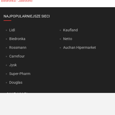
Biedronka - Jaworzno
NAJPOPULARNIEJSZE SIECI
Lidl
Kaufland
Biedronka
Netto
Rossmann
Auchan Hipermarket
Carrefour
Jysk
Super-Pharm
Douglas
OKAZJUM.PL
Kontakt
Reklama
Prywatność