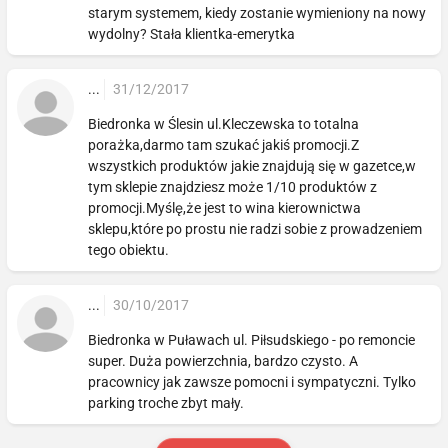
starym systemem, kiedy zostanie wymieniony na nowy
wydolny? Stała klientka-emerytka
...
31/12/2017
Biedronka w Ślesin ul.Kleczewska to totalna
porażka,darmo tam szukać jakiś promocji.Z
wszystkich produktów jakie znajdują się w gazetce,w
tym sklepie znajdziesz może 1/10 produktów z
promocji.Myślę,że jest to wina kierownictwa
sklepu,które po prostu nie radzi sobie z prowadzeniem
tego obiektu.
...
30/10/2017
Biedronka w Puławach ul. Piłsudskiego - po remoncie
super. Duża powierzchnia, bardzo czysto. A
pracownicy jak zawsze pomocni i sympatyczni. Tylko
parking troche zbyt mały.