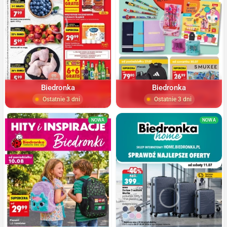
Biedronka
Biedronka
Ostatnie 3 dni
Ostatnie 3 dni
NOWA
NOWA