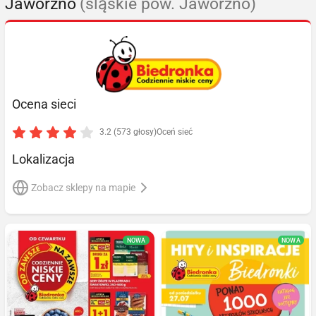
Jaworzno
(śląskie pow. Jaworzno)
Ocena sieci
3.2 (573 głosy)
Oceń sieć
Lokalizacja
Zobacz sklepy na mapie
NOWA
NOWA