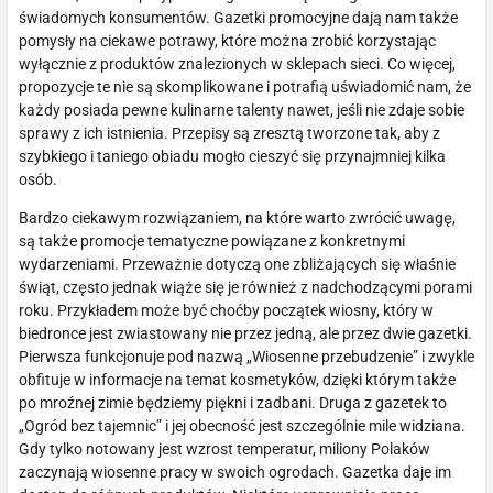
świadomych konsumentów. Gazetki promocyjne dają nam także
pomysły na ciekawe potrawy, które można zrobić korzystając
wyłącznie z produktów znalezionych w sklepach sieci. Co więcej,
propozycje te nie są skomplikowane i potrafią uświadomić nam, że
każdy posiada pewne kulinarne talenty nawet, jeśli nie zdaje sobie
sprawy z ich istnienia. Przepisy są zresztą tworzone tak, aby z
szybkiego i taniego obiadu mogło cieszyć się przynajmniej kilka
osób.
Bardzo ciekawym rozwiązaniem, na które warto zwrócić uwagę,
są także promocje tematyczne powiązane z konkretnymi
wydarzeniami. Przeważnie dotyczą one zbliżających się właśnie
świąt, często jednak wiąże się je również z nadchodzącymi porami
roku. Przykładem może być choćby początek wiosny, który w
biedronce jest zwiastowany nie przez jedną, ale przez dwie gazetki.
Pierwsza funkcjonuje pod nazwą „Wiosenne przebudzenie” i zwykle
obfituje w informacje na temat kosmetyków, dzięki którym także
po mroźnej zimie będziemy piękni i zadbani. Druga z gazetek to
„Ogród bez tajemnic” i jej obecność jest szczególnie mile widziana.
Gdy tylko notowany jest wzrost temperatur, miliony Polaków
zaczynają wiosenne pracy w swoich ogrodach. Gazetka daje im