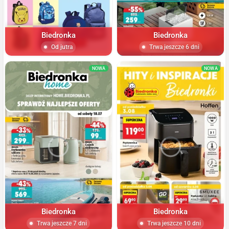
Biedronka
Biedronka
Od jutra
Trwa jeszcze 6 dni
NOWA
NOWA
Biedronka
Biedronka
Trwa jeszcze 7 dni
Trwa jeszcze 10 dni