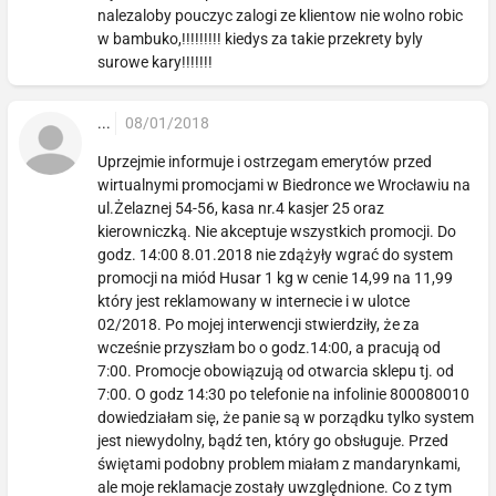
nalezaloby pouczyc zalogi ze klientow nie wolno robic
w bambuko,!!!!!!!!! kiedys za takie przekrety byly
surowe kary!!!!!!!
...
08/01/2018
Uprzejmie informuje i ostrzegam emerytów przed
wirtualnymi promocjami w Biedronce we Wrocławiu na
ul.Żelaznej 54-56, kasa nr.4 kasjer 25 oraz
kierowniczką. Nie akceptuje wszystkich promocji. Do
godz. 14:00 8.01.2018 nie zdążyły wgrać do system
promocji na miód Husar 1 kg w cenie 14,99 na 11,99
który jest reklamowany w internecie i w ulotce
02/2018. Po mojej interwencji stwierdziły, że za
wcześnie przyszłam bo o godz.14:00, a pracują od
7:00. Promocje obowiązują od otwarcia sklepu tj. od
7:00. O godz 14:30 po telefonie na infolinie 800080010
dowiedziałam się, że panie są w porządku tylko system
jest niewydolny, bądź ten, który go obsługuje. Przed
świętami podobny problem miałam z mandarynkami,
ale moje reklamacje zostały uwzględnione. Co z tym