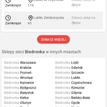
mapie
Zamknięte
17A
Lublin, Zemborzycka
Zobacz sklep na
mapie
Zamknięte
65
ZOBACZ WIĘCEJ
Sklepy sieci
Biedronka
w innych miastach
Biedronka
Warszawa
Biedronka
Łódź
Biedronka
Kraków
Biedronka
Gdańsk
Biedronka
Poznań
Biedronka
Szczecin
Biedronka
Wrocław
Biedronka
Lublin
Biedronka
Katowice
Biedronka
Częstochowa
Biedronka
Bydgoszcz
Biedronka
Rzeszów
Biedronka
Białystok
Biedronka
Gdynia
Biedronka
Kielce
Biedronka
Bielsko-Biała
Biedronka
Olsztyn
Biedronka
Opole