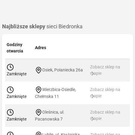
Najbliższe sklepy
sieci Biedronka
Godziny
Adres
otwarcia
Zobacz sklep na
Osiek, Połaniecka 26a
mapie
Zamknięte
Wierzbica-Osiedle,
Zobacz sklep na
mapie
Zamknięte
Chełmska 11
Oleśnica, ul.
Zobacz sklep na
mapie
Zamknięte
Pacanowska 7
Lublin, ul. Krężnicka
Zobacz sklep na