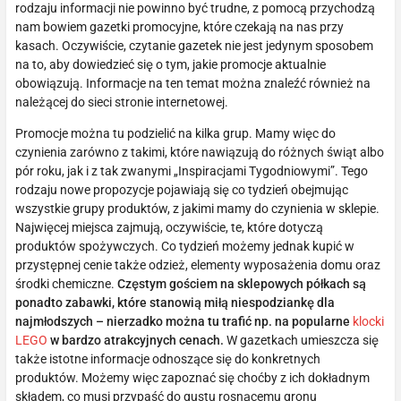
rodzaju informacji nie powinno być trudne, z pomocą przychodzą
nam bowiem gazetki promocyjne, które czekają na nas przy
kasach. Oczywiście, czytanie gazetek nie jest jedynym sposobem
na to, aby dowiedzieć się o tym, jakie promocje aktualnie
obowiązują. Informacje na ten temat można znaleźć również na
należącej do sieci stronie internetowej.
Promocje można tu podzielić na kilka grup. Mamy więc do
czynienia zarówno z takimi, które nawiązują do różnych świąt albo
pór roku, jak i z tak zwanymi „Inspiracjami Tygodniowymi”. Tego
rodzaju nowe propozycje pojawiają się co tydzień obejmując
wszystkie grupy produktów, z jakimi mamy do czynienia w sklepie.
Najwięcej miejsca zajmują, oczywiście, te, które dotyczą
produktów spożywczych. Co tydzień możemy jednak kupić w
przystępnej cenie także odzież, elementy wyposażenia domu oraz
środki chemiczne.
Częstym gościem na sklepowych półkach są
ponadto zabawki, które stanowią miłą niespodziankę dla
najmłodszych – nierzadko można tu trafić np. na popularne
klocki
LEGO
w bardzo atrakcyjnych cenach.
W gazetkach umieszcza się
także istotne informacje odnoszące się do konkretnych
produktów. Możemy więc zapoznać się choćby z ich dokładnym
składem, co musi przypaść do gustu rosnącemu gronu