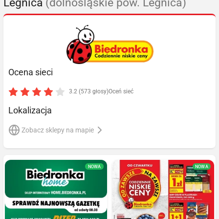
Legnica
(dolnośląskie pow. Legnica)
Ocena sieci
3.2 (573 głosy)
Oceń sieć
Lokalizacja
Zobacz sklepy na mapie
NOWA
NOWA