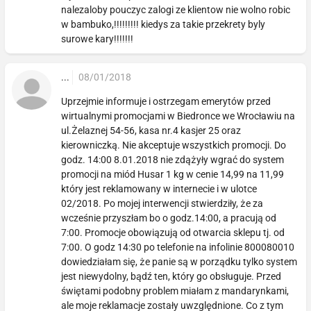
nalezaloby pouczyc zalogi ze klientow nie wolno robic
w bambuko,!!!!!!!!! kiedys za takie przekrety byly
surowe kary!!!!!!!
...
08/01/2018
Uprzejmie informuje i ostrzegam emerytów przed
wirtualnymi promocjami w Biedronce we Wrocławiu na
ul.Żelaznej 54-56, kasa nr.4 kasjer 25 oraz
kierowniczką. Nie akceptuje wszystkich promocji. Do
godz. 14:00 8.01.2018 nie zdążyły wgrać do system
promocji na miód Husar 1 kg w cenie 14,99 na 11,99
który jest reklamowany w internecie i w ulotce
02/2018. Po mojej interwencji stwierdziły, że za
wcześnie przyszłam bo o godz.14:00, a pracują od
7:00. Promocje obowiązują od otwarcia sklepu tj. od
7:00. O godz 14:30 po telefonie na infolinie 800080010
dowiedziałam się, że panie są w porządku tylko system
jest niewydolny, bądź ten, który go obsługuje. Przed
świętami podobny problem miałam z mandarynkami,
ale moje reklamacje zostały uwzględnione. Co z tym