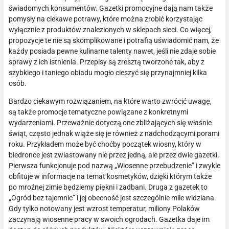
świadomych konsumentów. Gazetki promocyjne dają nam także
pomysły na ciekawe potrawy, które można zrobić korzystając
wyłącznie z produktów znalezionych w sklepach sieci. Co więcej,
propozycje te nie są skomplikowane i potrafią uświadomić nam, że
każdy posiada pewne kulinarne talenty nawet, jeśli nie zdaje sobie
sprawy z ich istnienia. Przepisy są zresztą tworzone tak, aby z
szybkiego i taniego obiadu mogło cieszyć się przynajmniej kilka
osób.
Bardzo ciekawym rozwiązaniem, na które warto zwrócić uwagę,
są także promocje tematyczne powiązane z konkretnymi
wydarzeniami. Przeważnie dotyczą one zbliżających się właśnie
świąt, często jednak wiąże się je również z nadchodzącymi porami
roku. Przykładem może być choćby początek wiosny, który w
biedronce jest zwiastowany nie przez jedną, ale przez dwie gazetki.
Pierwsza funkcjonuje pod nazwą „Wiosenne przebudzenie” i zwykle
obfituje w informacje na temat kosmetyków, dzięki którym także
po mroźnej zimie będziemy piękni i zadbani. Druga z gazetek to
„Ogród bez tajemnic” i jej obecność jest szczególnie mile widziana.
Gdy tylko notowany jest wzrost temperatur, miliony Polaków
zaczynają wiosenne pracy w swoich ogrodach. Gazetka daje im