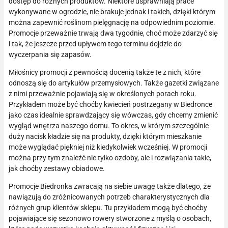
dostęp do różnych produktów. Niektóre usprawniają prace
wykonywane w ogrodzie, nie brakuje jednak i takich, dzięki którym
można zapewnić roślinom pielęgnację na odpowiednim poziomie.
Promocje przeważnie trwają dwa tygodnie, choć może zdarzyć się
i tak, że jeszcze przed upływem tego terminu dojdzie do
wyczerpania się zapasów.
Miłośnicy promocji z pewnością docenią także te z nich, które
odnoszą się do artykułów przemysłowych. Także gazetki związane
z nimi przeważnie pojawiają się w określonych porach roku.
Przykładem może być choćby kwiecień postrzegany w Biedronce
jako czas idealnie sprawdzający się wówczas, gdy chcemy zmienić
wygląd wnętrza naszego domu. To okres, w którym szczególnie
duży nacisk kładzie się na produkty, dzięki którym mieszkanie
może wyglądać piękniej niż kiedykolwiek wcześniej. W promocji
można przy tym znaleźć nie tylko ozdoby, ale i rozwiązania takie,
jak choćby zestawy obiadowe.
Promocje Biedronka zwracają na siebie uwagę także dlatego, że
nawiązują do zróżnicowanych potrzeb charakterystycznych dla
różnych grup klientów sklepu. Tu przykładem mogą być choćby
pojawiające się sezonowo rowery stworzone z myślą o osobach,