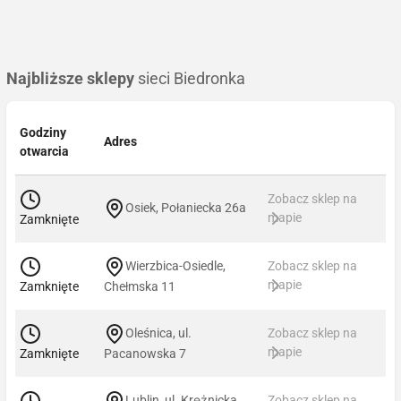
Najbliższe sklepy
sieci Biedronka
Godziny
Adres
otwarcia
Zobacz sklep na
Osiek, Połaniecka 26a
mapie
Zamknięte
Wierzbica-Osiedle,
Zobacz sklep na
mapie
Zamknięte
Chełmska 11
Oleśnica, ul.
Zobacz sklep na
mapie
Zamknięte
Pacanowska 7
Lublin, ul. Krężnicka
Zobacz sklep na