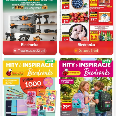
Biedronka
Biedronka
Trwa jeszcze 22 dni
Ostatnie 3 dni
NOWA
NOWA