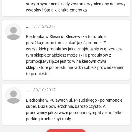
starym systemem, kiedy zostanie wymieniony na nowy
wydolny? Stała klientka-emerytka
...
31/12/2017
Biedronka w Ślesin ul.Kleczewska to totalna
porażka,darmo tam szukać jakiś promocji.Z
wszystkich produktów jakie znajdują się w gazetce,w
tym sklepie znajdziesz może 1/10 produktów z
promocji.Myślę,że jest to wina kierownictwa
sklepu,które po prostu nie radzi sobie z prowadzeniem
tego obiektu.
...
30/10/2017
Biedronka w Puławach ul. Piłsudskiego - po remoncie
super. Duża powierzchnia, bardzo czysto. A
pracownicy jak zawsze pomocni i sympatyczni. Tylko
parking troche zbyt mały.