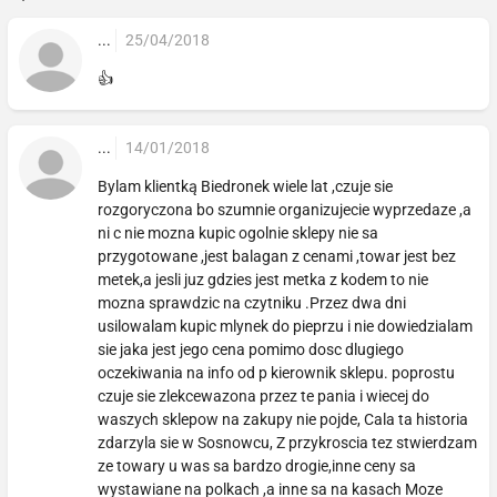
...
25/04/2018
👍
...
14/01/2018
Bylam klientką Biedronek wiele lat ,czuje sie
rozgoryczona bo szumnie organizujecie wyprzedaze ,a
ni c nie mozna kupic ogolnie sklepy nie sa
przygotowane ,jest balagan z cenami ,towar jest bez
metek,a jesli juz gdzies jest metka z kodem to nie
mozna sprawdzic na czytniku .Przez dwa dni
usilowalam kupic mlynek do pieprzu i nie dowiedzialam
sie jaka jest jego cena pomimo dosc dlugiego
oczekiwania na info od p kierownik sklepu. poprostu
czuje sie zlekcewazona przez te pania i wiecej do
waszych sklepow na zakupy nie pojde, Cala ta historia
zdarzyla sie w Sosnowcu, Z przykroscia tez stwierdzam
ze towary u was sa bardzo drogie,inne ceny sa
wystawiane na polkach ,a inne sa na kasach Moze