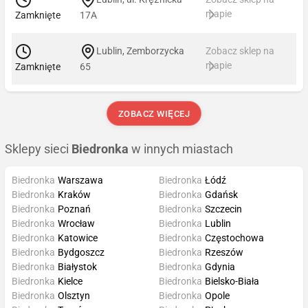
mapie
Zamknięte
17A
Lublin, Zemborzycka
Zobacz sklep na
mapie
Zamknięte
65
ZOBACZ WIĘCEJ
Sklepy sieci
Biedronka
w innych miastach
Biedronka
Warszawa
Biedronka
Łódź
Biedronka
Kraków
Biedronka
Gdańsk
Biedronka
Poznań
Biedronka
Szczecin
Biedronka
Wrocław
Biedronka
Lublin
Biedronka
Katowice
Biedronka
Częstochowa
Biedronka
Bydgoszcz
Biedronka
Rzeszów
Biedronka
Białystok
Biedronka
Gdynia
Biedronka
Kielce
Biedronka
Bielsko-Biała
Biedronka
Olsztyn
Biedronka
Opole