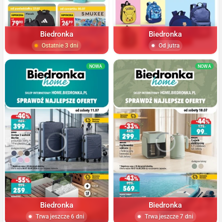
Biedronka
Biedronka
Ostatnie 3 dni
Od jutra
NOWA
NOWA
Biedronka
Biedronka
Trwa jeszcze 6 dni
Trwa jeszcze 7 dni