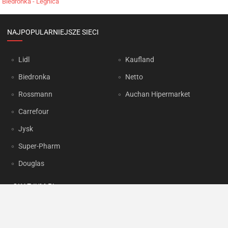
Biedronka - Legnica
NAJPOPULARNIEJSZE SIECI
Lidl
Kaufland
Biedronka
Netto
Rossmann
Auchan Hipermarket
Carrefour
Jysk
Super-Pharm
Douglas
OKAZJUM.PL
Kontakt
Reklama
Prywatność