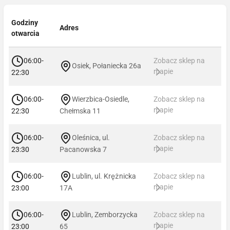
Godziny
Adres
otwarcia
06:00-
Zobacz sklep na
Osiek, Połaniecka 26a
mapie
22:30
06:00-
Wierzbica-Osiedle,
Zobacz sklep na
mapie
22:30
Chełmska 11
06:00-
Oleśnica, ul.
Zobacz sklep na
mapie
23:30
Pacanowska 7
06:00-
Lublin, ul. Krężnicka
Zobacz sklep na
mapie
23:00
17A
06:00-
Lublin, Zemborzycka
Zobacz sklep na
mapie
23:00
65