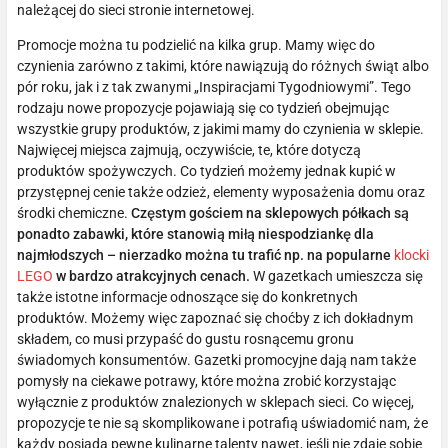
należącej do sieci stronie internetowej.
Promocje można tu podzielić na kilka grup. Mamy więc do
czynienia zarówno z takimi, które nawiązują do różnych świąt albo
pór roku, jak i z tak zwanymi „Inspiracjami Tygodniowymi”. Tego
rodzaju nowe propozycje pojawiają się co tydzień obejmując
wszystkie grupy produktów, z jakimi mamy do czynienia w sklepie.
Najwięcej miejsca zajmują, oczywiście, te, które dotyczą
produktów spożywczych. Co tydzień możemy jednak kupić w
przystępnej cenie także odzież, elementy wyposażenia domu oraz
środki chemiczne.
Częstym gościem na sklepowych półkach są
ponadto zabawki, które stanowią miłą niespodziankę dla
najmłodszych – nierzadko można tu trafić np. na popularne
klocki
LEGO
w bardzo atrakcyjnych cenach.
W gazetkach umieszcza się
także istotne informacje odnoszące się do konkretnych
produktów. Możemy więc zapoznać się choćby z ich dokładnym
składem, co musi przypaść do gustu rosnącemu gronu
świadomych konsumentów. Gazetki promocyjne dają nam także
pomysły na ciekawe potrawy, które można zrobić korzystając
wyłącznie z produktów znalezionych w sklepach sieci. Co więcej,
propozycje te nie są skomplikowane i potrafią uświadomić nam, że
każdy posiada pewne kulinarne talenty nawet, jeśli nie zdaje sobie