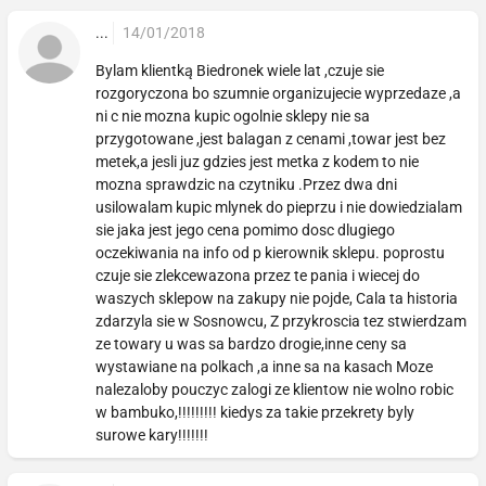
...
14/01/2018
Bylam klientką Biedronek wiele lat ,czuje sie
rozgoryczona bo szumnie organizujecie wyprzedaze ,a
ni c nie mozna kupic ogolnie sklepy nie sa
przygotowane ,jest balagan z cenami ,towar jest bez
metek,a jesli juz gdzies jest metka z kodem to nie
mozna sprawdzic na czytniku .Przez dwa dni
usilowalam kupic mlynek do pieprzu i nie dowiedzialam
sie jaka jest jego cena pomimo dosc dlugiego
oczekiwania na info od p kierownik sklepu. poprostu
czuje sie zlekcewazona przez te pania i wiecej do
waszych sklepow na zakupy nie pojde, Cala ta historia
zdarzyla sie w Sosnowcu, Z przykroscia tez stwierdzam
ze towary u was sa bardzo drogie,inne ceny sa
wystawiane na polkach ,a inne sa na kasach Moze
nalezaloby pouczyc zalogi ze klientow nie wolno robic
w bambuko,!!!!!!!!! kiedys za takie przekrety byly
surowe kary!!!!!!!