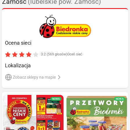
Zamość
(lubelskie pow. Zamość)
Ocena sieci
3.2 (569 głosów)
Oceń sieć
Lokalizacja
Zobacz sklepy na mapie
NOWA
NOWA