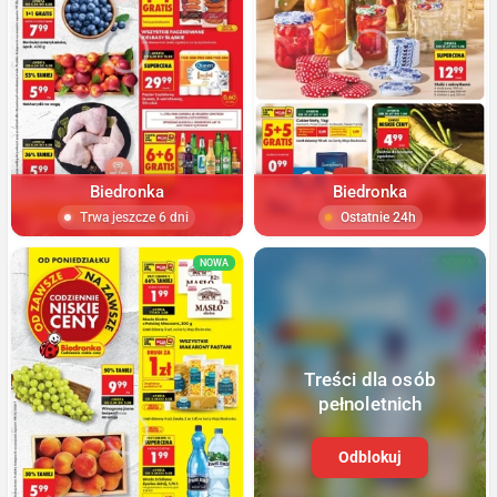
Biedronka
Biedronka
Trwa jeszcze 6 dni
Ostatnie 24h
NOWA
NOWA
Treści dla osób
pełnoletnich
Odblokuj