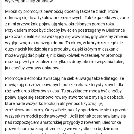
wyczerpania się zapasów.
Miłośnicy promocji z pewnością docenią także te z nich, które
odnoszą się do artykułów przemysłowych. Także gazetki związane
z nimi przeważnie pojawiają się w określonych porach roku.
Przykładem może być choćby kwiecień postrzegany w Biedronce
jako czas idealnie sprawdzający się wówczas, gdy chcemy zmienić
wygląd wnętrza naszego domu. To okres, w którym szczególnie
duży nacisk kładzie się na produkty, dzięki którym mieszkanie
może wyglądać piękniej niż kiedykolwiek wcześniej. W promocji
można przy tym znaleźć nie tylko ozdoby, ale i rozwiązania takie,
jak choćby zestawy obiadowe.
Promocje Biedronka zwracają na siebie uwagę także dlatego, że
nawiązują do zróżnicowanych potrzeb charakterystycznych dla
różnych grup klientów sklepu. Tu przykładem mogą być choćby
pojawiające się sezonowo rowery stworzone z myślą o osobach,
które nade wszystko kochają aktywność fizyczną i jej
zróżnicowane formy. Oczywiście, należy spodziewać się tu przede
wszystkim modeli podstawowych. Jeśli jednak zastanawiamy się
nad rozpoczęciem amatorskiej przygody z rowerem, Biedronka
pozwoli nam na zaopatrzenie się we wszystko, co będzie nam