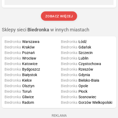
ZOBACZ WIĘCEJ
Sklepy sieci
Biedronka
w innych miastach
Biedronka
Warszawa
Biedronka
Łódź
Biedronka
Kraków
Biedronka
Gdańsk
Biedronka
Poznań
Biedronka
Szczecin
Biedronka
Wrocław
Biedronka
Lublin
Biedronka
Katowice
Biedronka
Częstochowa
Biedronka
Bydgoszcz
Biedronka
Rzeszów
Biedronka
Białystok
Biedronka
Gdynia
Biedronka
Kielce
Biedronka
Bielsko-Biała
Biedronka
Olsztyn
Biedronka
Opole
Biedronka
Toruń
Biedronka
Płock
Biedronka
Gliwice
Biedronka
Sosnowiec
Biedronka
Radom
Biedronka
Gorzów Wielkopolski
REKLAMA