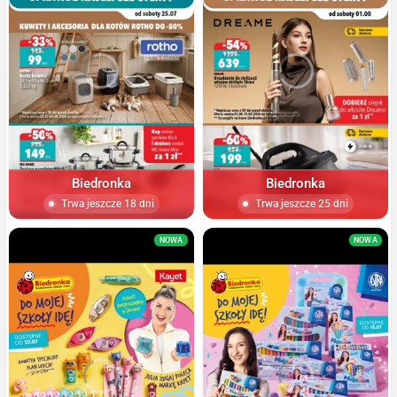
Biedronka
Biedronka
Trwa jeszcze 18 dni
Trwa jeszcze 25 dni
NOWA
NOWA