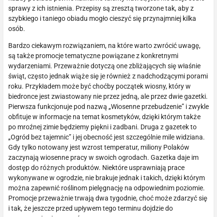
sprawy z ich istnienia. Przepisy są zresztą tworzone tak, aby z
szybkiego i taniego obiadu mogło cieszyć się przynajmniej kilka
osób.
Bardzo ciekawym rozwiązaniem, na które warto zwrócić uwagę,
są także promocje tematyczne powiązane z konkretnymi
wydarzeniami. Przeważnie dotyczą one zbliżających się właśnie
świąt, często jednak wiąże się je również z nadchodzącymi porami
roku. Przykładem może być choćby początek wiosny, który w
biedronce jest zwiastowany nie przez jedną, ale przez dwie gazetki.
Pierwsza funkcjonuje pod nazwą „Wiosenne przebudzenie” i zwykle
obfituje w informacje na temat kosmetyków, dzięki którym także
po mroźnej zimie będziemy piękni i zadbani. Druga z gazetek to
„Ogród bez tajemnic” i jej obecność jest szczególnie mile widziana.
Gdy tylko notowany jest wzrost temperatur, miliony Polaków
zaczynają wiosenne pracy w swoich ogrodach. Gazetka daje im
dostęp do różnych produktów. Niektóre usprawniają prace
wykonywane w ogrodzie, nie brakuje jednak i takich, dzięki którym
można zapewnić roślinom pielęgnację na odpowiednim poziomie.
Promocje przeważnie trwają dwa tygodnie, choć może zdarzyć się
i tak, że jeszcze przed upływem tego terminu dojdzie do