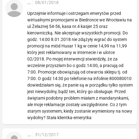
...
08/01/2018
Uprzejmie informuje i ostrzegam emerytów przed
wirtualnymi promocjami w Biedronce we Wrocławiu na
ul.Żelaznej 54-56, kasa nr.4 kasjer 25 oraz
kierowniczką. Nie akceptuje wszystkich promocji. Do
godz. 14:00 8.01.2018 nie zdążyły wgrać do system
promocji na miód Husar 1 kg w cenie 14,99 na 11,99
który jest reklamowany w internecie i w ulotce
02/2018. Po mojej interwencji stwierdziły, że za
wcześnie przyszłam bo o godz.14:00, a pracują od
7:00. Promocje obowiązują od otwarcia sklepu tj. od
7:00. O godz 14:30 po telefonie na infolinie 800080010
dowiedziałam się, że panie są w porządku tylko system
jest niewydolny, bądź ten, który go obsługuje. Przed
świętami podobny problem miałam z mandarynkami,
ale moje reklamacje zostały uwzględnione. Co z tym
starym systemem, kiedy zostanie wymieniony na nowy
wydolny? Stała klientka-emerytka
...
31/12/2017