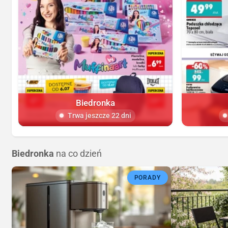
Biedronka
Trwa jeszcze 22 dni
Biedronka
na co dzień
PORADY