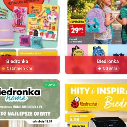
Biedronka
Biedronka
Ostatnie 3 dni
Od jutra
NOWA