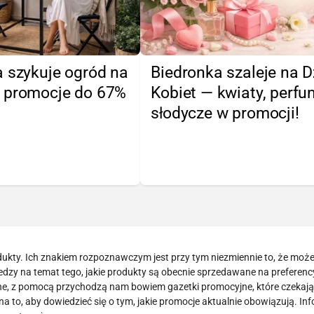
 szykuje ogród na
Biedronka szaleje na D
 promocje do 67%
Kobiet — kwiaty, perfu
słodycze w promocji!
odukty. Ich znakiem rozpoznawczym jest przy tym niezmiennie to, że mo
wiedzy na temat tego, jakie produkty są obecnie sprzedawane na preferen
dne, z pomocą przychodzą nam bowiem gazetki promocyjne, które czekają
a to, aby dowiedzieć się o tym, jakie promocje aktualnie obowiązują. In