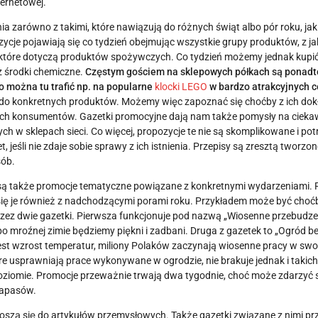
ternetowej.
 zarówno z takimi, które nawiązują do różnych świąt albo pór roku, jak 
cje pojawiają się co tydzień obejmując wszystkie grupy produktów, z j
te, które dotyczą produktów spożywczych. Co tydzień możemy jednak kupi
z środki chemiczne.
Częstym gościem na sklepowych półkach są ponadt
o można tu trafić np. na popularne
klocki LEGO
w bardzo atrakcyjnych 
ę do konkretnych produktów. Możemy więc zapoznać się choćby z ich do
ch konsumentów. Gazetki promocyjne dają nam także pomysły na cieka
h w sklepach sieci. Co więcej, propozycje te nie są skomplikowane i pot
eśli nie zdaje sobie sprawy z ich istnienia. Przepisy są zresztą tworzon
sób.
są także promocje tematyczne powiązane z konkretnymi wydarzeniami.
e się je również z nadchodzącymi porami roku. Przykładem może być choć
przez dwie gazetki. Pierwsza funkcjonuje pod nazwą „Wiosenne przebudzen
o mroźnej zimie będziemy piękni i zadbani. Druga z gazetek to „Ogród bez
 jest wzrost temperatur, miliony Polaków zaczynają wiosenne pracy w swo
 usprawniają prace wykonywane w ogrodzie, nie brakuje jednak i takich,
iomie. Promocje przeważnie trwają dwa tygodnie, choć może zdarzyć się
zapasów.
dnoszą się do artykułów przemysłowych. Także gazetki związane z nimi p