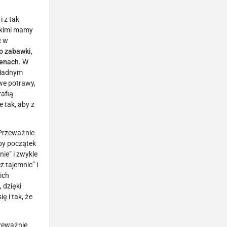
i z tak
akimi mamy
ć w
o zabawki,
cenach.
W
kładnym
we potrawy,
rafią
e tak, aby z
 Przeważnie
by początek
ie” i zwykle
 tajemnic” i
ich
 dzięki
 i tak, że
rzeważnie