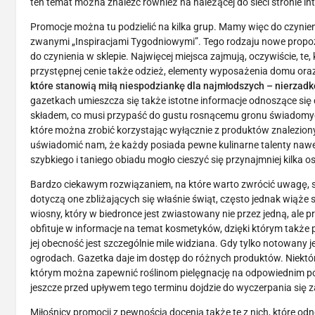
ten temat można znaleźć również na należącej do sieci stronie in
Promocje można tu podzielić na kilka grup. Mamy więc do czynienia
zwanymi „Inspiracjami Tygodniowymi”. Tego rodzaju nowe propozy
do czynienia w sklepie. Najwięcej miejsca zajmują, oczywiście, 
przystępnej cenie także odzież, elementy wyposażenia domu ora
które stanowią miłą niespodziankę dla najmłodszych – nierzadk
gazetkach umieszcza się także istotne informacje odnoszące si
składem, co musi przypaść do gustu rosnącemu gronu świadomy
które można zrobić korzystając wyłącznie z produktów znalezionyc
uświadomić nam, że każdy posiada pewne kulinarne talenty nawet, j
szybkiego i taniego obiadu mogło cieszyć się przynajmniej kilka o
Bardzo ciekawym rozwiązaniem, na które warto zwrócić uwagę, 
dotyczą one zbliżających się właśnie świąt, często jednak wiąż
wiosny, który w biedronce jest zwiastowany nie przez jedną, ale 
obfituje w informacje na temat kosmetyków, dzięki którym także p
jej obecność jest szczególnie mile widziana. Gdy tylko notowany
ogrodach. Gazetka daje im dostęp do różnych produktów. Niektóre
którym można zapewnić roślinom pielęgnację na odpowiednim poz
jeszcze przed upływem tego terminu dojdzie do wyczerpania się 
Miłośnicy promocji z pewnością docenią także te z nich, które o