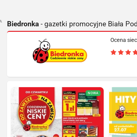
A
Biedronka
- gazetki promocyjne Biała Po
Ocena siec
NOWA