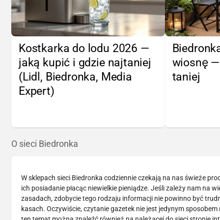
Kostkarka do lodu 2026 —
Biedronka
jaką kupić i gdzie najtaniej
wiosnę —
(Lidl, Biedronka, Media
taniej
Expert)
O sieci Biedronka
W sklepach sieci Biedronka codziennie czekają na nas świeże pr
ich posiadanie płacąc niewielkie pieniądze. Jeśli zależy nam na 
zasadach, zdobycie tego rodzaju informacji nie powinno być tru
kasach. Oczywiście, czytanie gazetek nie jest jedynym sposobem n
ten temat można znaleźć również na należącej do sieci stronie in