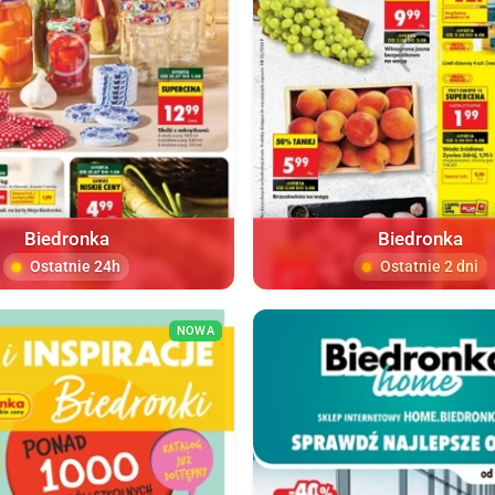
Biedronka
Biedronka
Ostatnie 24h
Ostatnie 2 dni
NOWA