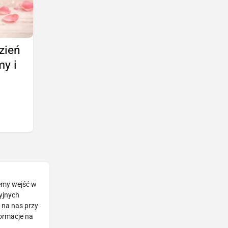
zień
my i
żemy wejść w
cyjnych
 na nas przy
formacje na