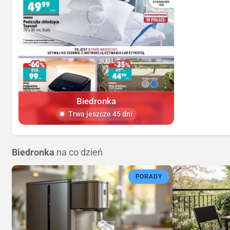
Biedronka
Trwa jeszcze 45 dni
Biedronka
na co dzień
PORADY