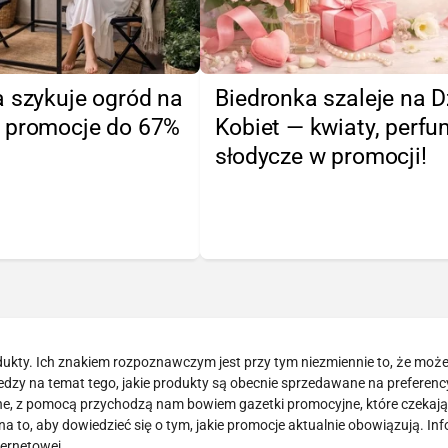
 szykuje ogród na
Biedronka szaleje na D
 promocje do 67%
Kobiet — kwiaty, perfu
słodycze w promocji!
odukty. Ich znakiem rozpoznawczym jest przy tym niezmiennie to, że mo
wiedzy na temat tego, jakie produkty są obecnie sprzedawane na preferen
dne, z pomocą przychodzą nam bowiem gazetki promocyjne, które czekają
a to, aby dowiedzieć się o tym, jakie promocje aktualnie obowiązują. In
ternetowej.