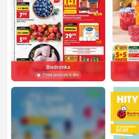
Biedronka
Trwa jeszcze 6 dni
NOWA