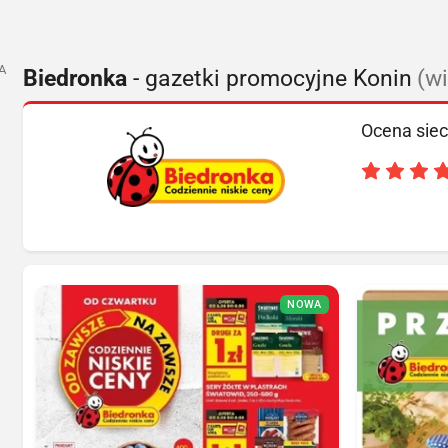
A
Biedronka
- gazetki promocyjne Konin
(w
Ocena siec
NOWA