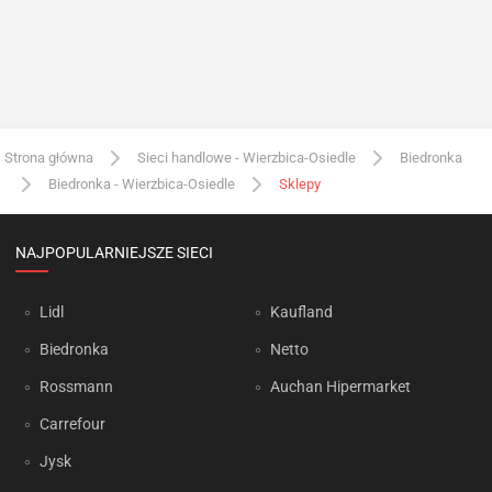
Strona główna
Sieci handlowe - Wierzbica-Osiedle
Biedronka
Biedronka - Wierzbica-Osiedle
Sklepy
NAJPOPULARNIEJSZE SIECI
Lidl
Kaufland
Biedronka
Netto
Rossmann
Auchan Hipermarket
Carrefour
Jysk