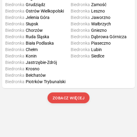
Biedronka
Grudziądz
Biedronka
Zamość
Biedronka
Ostrów Wielkopolski
Biedronka
Leszno
Biedronka
Jelenia Góra
Biedronka
Jaworzno
Biedronka
Słupsk
Biedronka
Wałbrzych
Biedronka
Chorzów
Biedronka
Gniezno
Biedronka
Ruda Śląska
Biedronka
Dąbrowa Górnicza
Biedronka
Biała Podlaska
Biedronka
Piaseczno
Biedronka
Chełm
Biedronka
Lubin
Biedronka
Konin
Biedronka
Siedlce
Biedronka
Jastrzębie-Zdrój
Biedronka
Krosno
Biedronka
Bełchatów
Biedronka
Piotrków Trybunalski
ZOBACZ WIĘCEJ