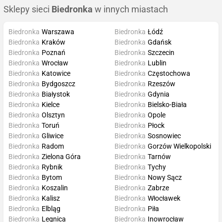
Sklepy sieci
Biedronka
w innych miastach
Biedronka
Warszawa
Biedronka
Łódź
Biedronka
Kraków
Biedronka
Gdańsk
Biedronka
Poznań
Biedronka
Szczecin
Biedronka
Wrocław
Biedronka
Lublin
Biedronka
Katowice
Biedronka
Częstochowa
Biedronka
Bydgoszcz
Biedronka
Rzeszów
Biedronka
Białystok
Biedronka
Gdynia
Biedronka
Kielce
Biedronka
Bielsko-Biała
Biedronka
Olsztyn
Biedronka
Opole
Biedronka
Toruń
Biedronka
Płock
Biedronka
Gliwice
Biedronka
Sosnowiec
Biedronka
Radom
Biedronka
Gorzów Wielkopolski
Biedronka
Zielona Góra
Biedronka
Tarnów
Biedronka
Rybnik
Biedronka
Tychy
Biedronka
Bytom
Biedronka
Nowy Sącz
Biedronka
Koszalin
Biedronka
Zabrze
Biedronka
Kalisz
Biedronka
Włocławek
Biedronka
Elbląg
Biedronka
Piła
Biedronka
Legnica
Biedronka
Inowrocław