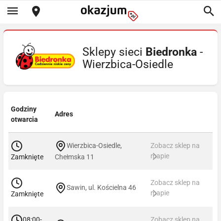
Sklepy sieci
Biedronka
-
Wierzbica-Osiedle
Godziny
Adres
otwarcia
Wierzbica-Osiedle,
Zobacz sklep na
mapie
Zamknięte
Chełmska 11
Zobacz sklep na
Sawin, ul. Kościelna 46
mapie
Zamknięte
08:00-
Zobacz sklep na