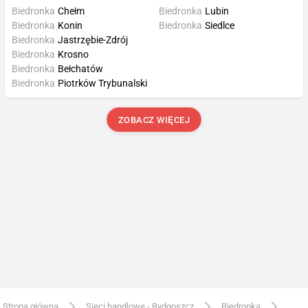
Biedronka
Chełm
Biedronka
Lubin
Biedronka
Konin
Biedronka
Siedlce
Biedronka
Jastrzębie-Zdrój
Biedronka
Krosno
Biedronka
Bełchatów
Biedronka
Piotrków Trybunalski
ZOBACZ WIĘCEJ
Strona główna
Sieci handlowe - Bydgoszcz
Biedronka