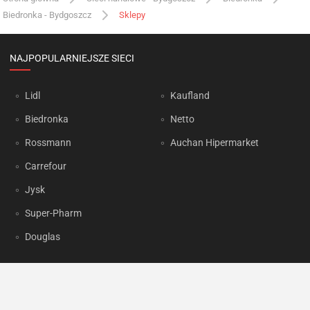
Biedronka - Bydgoszcz
Sklepy
NAJPOPULARNIEJSZE SIECI
Lidl
Kaufland
Biedronka
Netto
Rossmann
Auchan Hipermarket
Carrefour
Jysk
Super-Pharm
Douglas
OKAZJUM.PL
Kontakt
Reklama
Prywatność