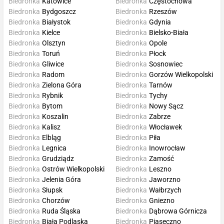
Biedronka
Katowice
Biedronka
Częstochowa
Biedronka
Bydgoszcz
Biedronka
Rzeszów
Biedronka
Białystok
Biedronka
Gdynia
Biedronka
Kielce
Biedronka
Bielsko-Biała
Biedronka
Olsztyn
Biedronka
Opole
Biedronka
Toruń
Biedronka
Płock
Biedronka
Gliwice
Biedronka
Sosnowiec
Biedronka
Radom
Biedronka
Gorzów Wielkopolski
Biedronka
Zielona Góra
Biedronka
Tarnów
Biedronka
Rybnik
Biedronka
Tychy
Biedronka
Bytom
Biedronka
Nowy Sącz
Biedronka
Koszalin
Biedronka
Zabrze
Biedronka
Kalisz
Biedronka
Włocławek
Biedronka
Elbląg
Biedronka
Piła
Biedronka
Legnica
Biedronka
Inowrocław
Biedronka
Grudziądz
Biedronka
Zamość
Biedronka
Ostrów Wielkopolski
Biedronka
Leszno
Biedronka
Jelenia Góra
Biedronka
Jaworzno
Biedronka
Słupsk
Biedronka
Wałbrzych
Biedronka
Chorzów
Biedronka
Gniezno
Biedronka
Ruda Śląska
Biedronka
Dąbrowa Górnicza
Biedronka
Biała Podlaska
Biedronka
Piaseczno