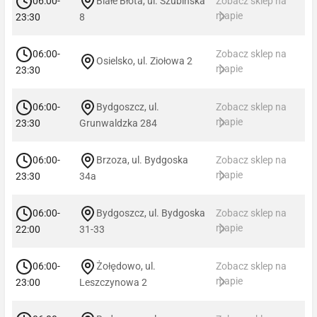
06:00-
Białe Błota, ul. Szubińska
Zobacz sklep na
mapie
23:30
8
06:00-
Zobacz sklep na
Osielsko, ul. Ziołowa 2
mapie
23:30
06:00-
Bydgoszcz, ul.
Zobacz sklep na
mapie
23:30
Grunwaldzka 284
06:00-
Brzoza, ul. Bydgoska
Zobacz sklep na
mapie
23:30
34a
06:00-
Bydgoszcz, ul. Bydgoska
Zobacz sklep na
mapie
22:00
31-33
06:00-
Żołędowo, ul.
Zobacz sklep na
mapie
23:00
Leszczynowa 2