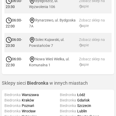
06:00-
Bydgoszcz, ul.
Zobacz sklep na
mapie
23:30
Wyzwolenia 106
06:00-
Rynarzewo, ul. Bydgoska
Zobacz sklep na
mapie
22:00
7A
06:00-
Solec Kujawski, ul.
Zobacz sklep na
mapie
23:30
Powstańców 7
06:00-
Nowa Wieś Wielka, ul.
Zobacz sklep na
mapie
22:30
Komunalna 1
Sklepy sieci
Biedronka
w innych miastach
Biedronka
Warszawa
Biedronka
Łódź
Biedronka
Kraków
Biedronka
Gdańsk
Biedronka
Poznań
Biedronka
Szczecin
Biedronka
Wrocław
Biedronka
Lublin