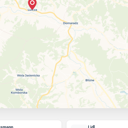
ssmann
Lidl