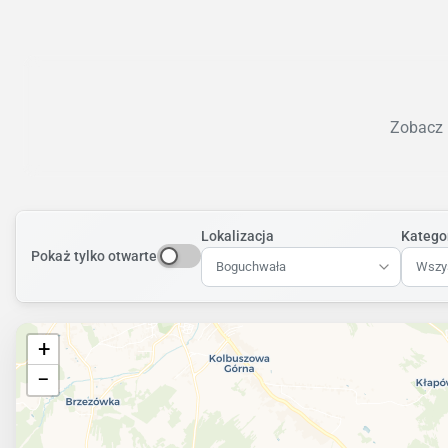
Zobacz k
Lokalizacja
Katego
Pokaż tylko otwarte
Boguchwała
Wszys
+
−