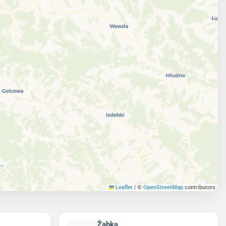
Leaflet
|
©
OpenStreetMap
contributors
Żabka