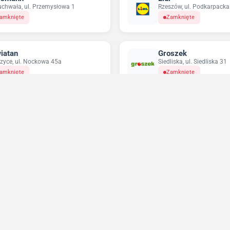
chwała, ul. Przemysłowa 1
Rzeszów, ul. Podkarpacka
amknięte
Zamknięte
iatan
Groszek
rzyce, ul. Nockowa 45a
Siedliska, ul. Siedliska 31
amknięte
Zamknięte
pco
Odido
zów, ul. Podkarpacka 6
Rzeszów, ul. Bolesława K
amknięte
Zamknięte
Niedziele handlowe 2026
Sprawdź w które niedziele sklepy będą otwarte