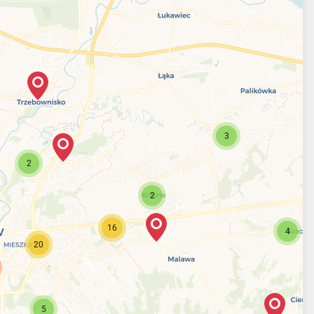
3
2
2
16
4
20
5