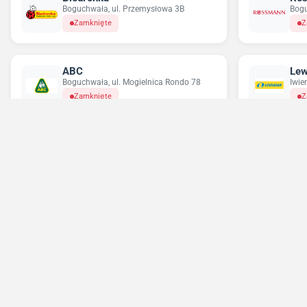
Boguchwała, ul. Przemysłowa 3B
Bogu
Zamknięte
Z
ABC
Lew
Boguchwała, ul. Mogielnica Rondo 78
Iwie
Zamknięte
Z
Delikatesy Centrum
Pe
Boguchwała, ul. Adama Mickiewicza 1
Rzes
Zamknięte
Z