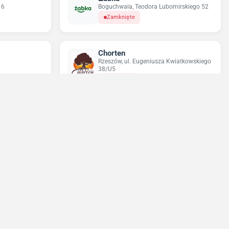
 6
Boguchwała, Teodora Lubomirskiego 52
Zamknięte
Chorten
Rzeszów, ul. Eugeniusza Kwiatkowskiego
38/U5
Zamknięte
Sun&Fun Holidays
rzywoustego 4
Rzeszów, ul. Jarosława Dąbrowskiego 25
Zamknięte