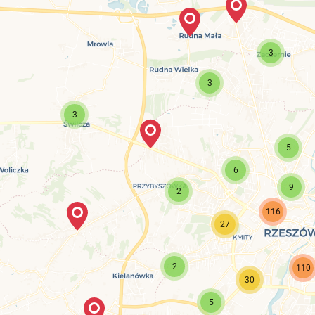
3
3
3
5
6
9
2
116
27
2
110
30
5