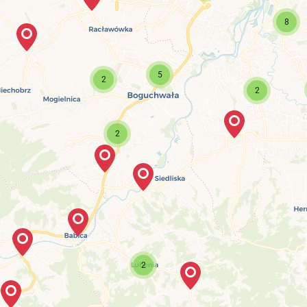
8
5
2
2
2
2