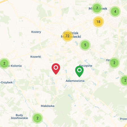
7
4
18
72
5
2
2
2
2