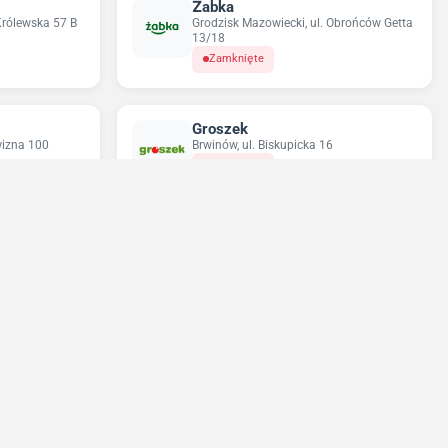
Żabka
Królewska 57 B
Grodzisk Mazowiecki, ul. Obrońców Getta
13/18
Zamknięte
Groszek
izna 100
Brwinów, ul. Biskupicka 16
Zamknięte
Odido
Henryka
Wycinki Osowskie, ul. Kwiatowa 1
Zamknięte