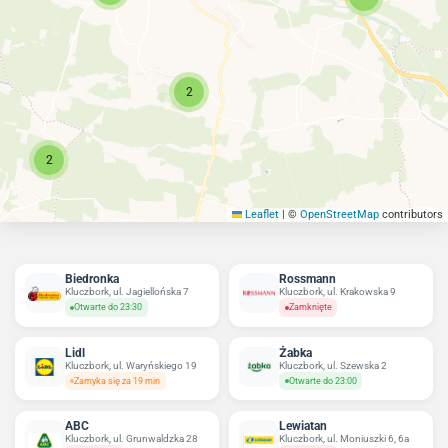
2
2
Leaflet
|
©
OpenStreetMap
contributors
Biedronka
Rossmann
Kluczbork, ul. Jagiellońska 7
Kluczbork, ul. Krakowska 9
Otwarte do 23:30
Zamknięte
Lidl
Żabka
Kluczbork, ul. Waryńskiego 19
Kluczbork, ul. Szewska 2
Zamyka się za 19 min
Otwarte do 23:00
ABC
Lewiatan
Kluczbork, ul. Grunwaldzka 28
Kluczbork, ul. Moniuszki 6, 6a