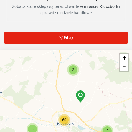
Zobacz które sklepy są teraz otwarte
w mieście Kluczbork
i
sprawdź niedziele handlowe
Filtry
+
−
2
60
8
2