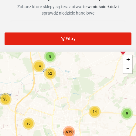
Zobacz które sklepy są teraz otwarte
w mieście Łódź
i
sprawdź niedziele handlowe
Filtry
8
+
14
−
52
28
14
9
80
639