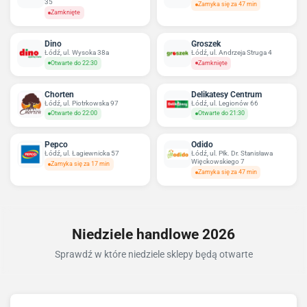
35
Zamyka się za 47 min
Zamknięte
Dino
Groszek
Łódź, ul. Wysoka 38a
Łódź, ul. Andrzeja Struga 4
Otwarte do 22:30
Zamknięte
Chorten
Delikatesy Centrum
Łódź, ul. Piotrkowska 97
Łódź, ul. Legionów 66
Otwarte do 22:00
Otwarte do 21:30
Pepco
Odido
Łódź, ul. Łagiewnicka 57
Łódź, ul. Płk. Dr. Stanisława
Więckowskiego 7
Zamyka się za 17 min
Zamyka się za 47 min
Niedziele handlowe 2026
Sprawdź w które niedziele sklepy będą otwarte