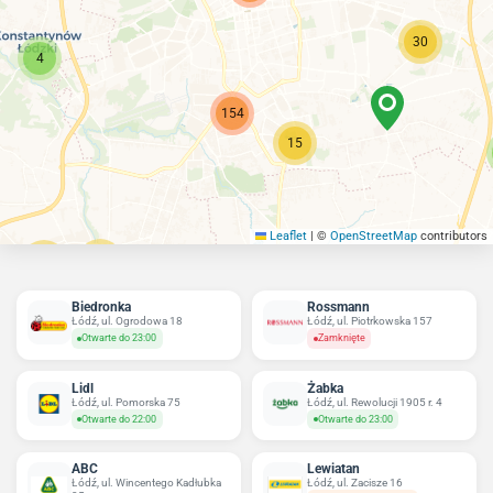
30
4
154
15
Leaflet
|
©
OpenStreetMap
contributors
96
17
Biedronka
Rossmann
Łódź, ul. Ogrodowa 18
Łódź, ul. Piotrkowska 157
Otwarte do 23:00
Zamknięte
Lidl
Żabka
Łódź, ul. Pomorska 75
Łódź, ul. Rewolucji 1905 r. 4
Otwarte do 22:00
Otwarte do 23:00
ABC
Lewiatan
Łódź, ul. Wincentego Kadłubka
Łódź, ul. Zacisze 16