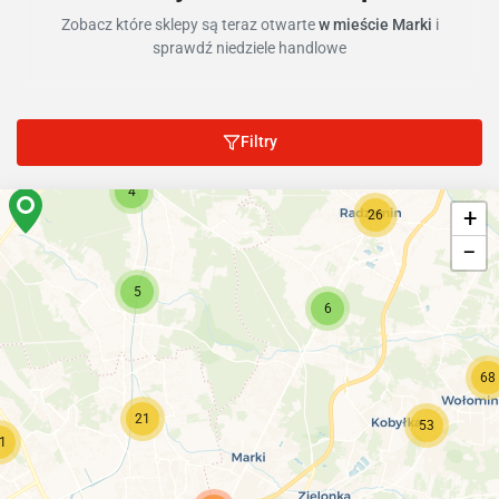
Zobacz które sklepy są teraz otwarte
w mieście Marki
i
sprawdź niedziele handlowe
Filtry
4
+
26
−
5
6
68
21
53
1