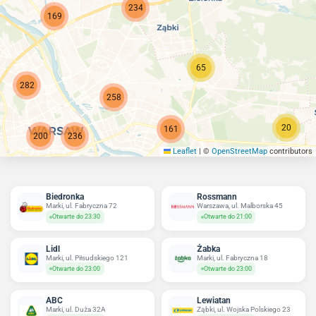
234
169
65
282
258
20
161
200
236
Leaflet
|
©
OpenStreetMap
contributors
Biedronka
Rossmann
Marki, ul. Fabryczna 72
Warszawa, ul. Malborska 45
Otwarte do 23:30
Otwarte do 21:00
Lidl
Żabka
Marki, ul. Piłsudskiego 121
Marki, ul. Fabryczna 18
Otwarte do 23:00
Otwarte do 23:00
ABC
Lewiatan
Marki, ul. Duża 32A
Ząbki, ul. Wojska Polskiego 23