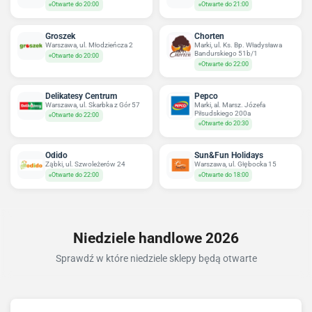
Otwarte do 20:00
Otwarte do 21:00
Groszek
Chorten
Warszawa, ul. Młodzieńcza 2
Marki, ul. Ks. Bp. Władysława
Bandurskiego 51b/1
Otwarte do 20:00
Otwarte do 22:00
Delikatesy Centrum
Pepco
Warszawa, ul. Skarbka z Gór 57
Marki, al. Marsz. Józefa
Piłsudskiego 200a
Otwarte do 22:00
Otwarte do 20:30
Odido
Sun&Fun Holidays
Ząbki, ul. Szwoleżerów 24
Warszawa, ul. Głębocka 15
Otwarte do 22:00
Otwarte do 18:00
Niedziele handlowe 2026
Sprawdź w które niedziele sklepy będą otwarte