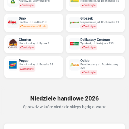
Kraków, ul. Lilli Wenedy 5
Niepołomice, ul. Bocheńska 18
Zamknięte
Zamknięte
Dino
Groszek
Siedlec, ul. Siedlec 280
Niepołomice, ul. Bocheńska 11
Zamyka się za 32 min
Zamknięte
Chorten
Delikatesy Centrum
Niepołomice, ul. Rynek 1
Tymbark, ul. Kolejowa 233
Zamknięte
Zamknięte
Pepco
Odido
Niepołomice, ul. Brzeska 28
Przebieczany, ul. Przebieczany
221
Zamknięte
Zamknięte
Niedziele handlowe 2026
Sprawdź w które niedziele sklepy będą otwarte