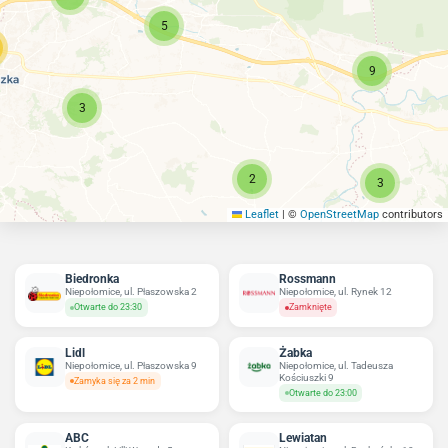
5
9
3
2
3
Leaflet
|
©
OpenStreetMap
contributors
Biedronka
Rossmann
Niepołomice, ul. Płaszowska 2
Niepołomice, ul. Rynek 12
Otwarte do 23:30
Zamknięte
Lidl
Żabka
Niepołomice, ul. Płaszowska 9
Niepołomice, ul. Tadeusza
Kościuszki 9
Zamyka się za 2 min
Otwarte do 23:00
ABC
Lewiatan