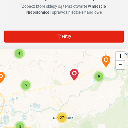
Zobacz które sklepy są teraz otwarte
w mieście
Niepołomice
i sprawdź niedziele handlowe
Filtry
4
+
−
9
5
27
5