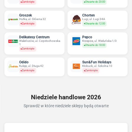
Zamknięte
Otwarte do 20:00
Groszek
Chorten
Hutka, ul. Główna 32
Ługi, ul. Ługi 34A
Zamknięte
Otwarte do 12:00
Delikatesy Centrum
Pepco
Waleńczów, ul. Częstochowska
Krzepice, ul. Wieluńska 1/3
1
Otwarte do 18:00
Zamknięte
Odido
Sun&Fun Holidays
Kuleje, ul. Długa 42
Kłobuck, ul. Szkolna 10
Zamknięte
Zamknięte
Niedziele handlowe 2026
Sprawdź w które niedziele sklepy będą otwarte