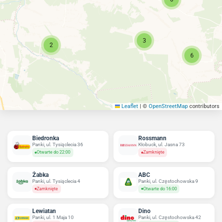
3
2
6
Leaflet
|
©
OpenStreetMap
contributors
Biedronka
Rossmann
Panki, ul. Tysiąclecia 36
Kłobuck, ul. Jasna 73
Otwarte do 22:00
Zamknięte
Żabka
ABC
Panki, ul. Tysiąclecia 4
Panki, ul. Częstochowska 9
Zamknięte
Otwarte do 16:00
Lewiatan
Dino
Panki, ul. 1 Maja 10
Panki, ul. Częstochowska 42