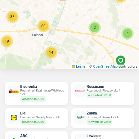
88
80
2
4
19
14
Leaflet
|
©
OpenStreetMap
contributors
13
Biedronka
Rossmann
Poznań, ul. Kazimierza Wielkiego
Poznań, ul. Pleszewska 1
1/3
Otwarte do 22:00
Otwarte do 23:30
Lidl
Żabka
Poznań, ul. Święty Marcin 24
Poznań, ul. Kórnicka 24
Otwarte do 22:00
Otwarte do 23:00
ABC
Lewiatan