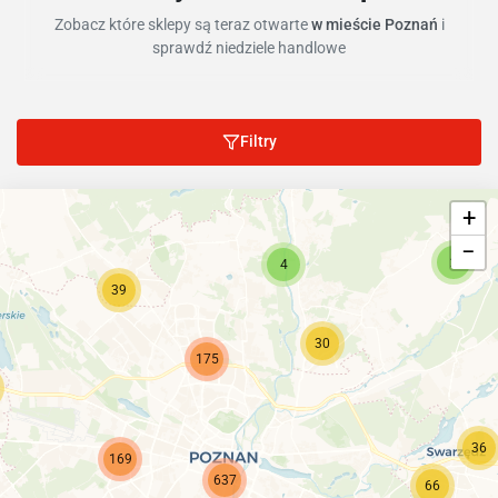
Zobacz które sklepy są teraz otwarte
w mieście Poznań
i
sprawdź niedziele handlowe
Filtry
+
−
2
4
39
30
175
36
169
637
66