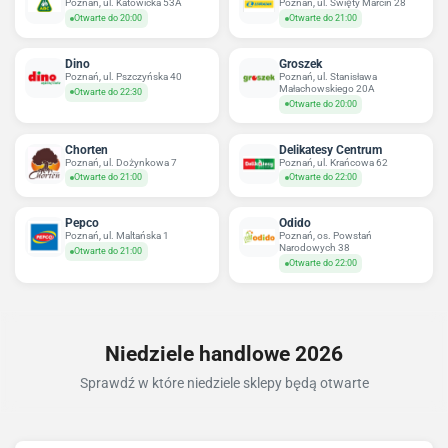
Poznań, ul. Katowicka 53A
Poznań, ul. Święty Marcin 28
Otwarte do 20:00
Otwarte do 21:00
Dino
Groszek
Poznań, ul. Pszczyńska 40
Poznań, ul. Stanisława
Małachowskiego 20A
Otwarte do 22:30
Otwarte do 20:00
Chorten
Delikatesy Centrum
Poznań, ul. Dożynkowa 7
Poznań, ul. Krańcowa 62
Otwarte do 21:00
Otwarte do 22:00
Pepco
Odido
Poznań, ul. Maltańska 1
Poznań, os. Powstań
Narodowych 38
Otwarte do 21:00
Otwarte do 22:00
Niedziele handlowe 2026
Sprawdź w które niedziele sklepy będą otwarte