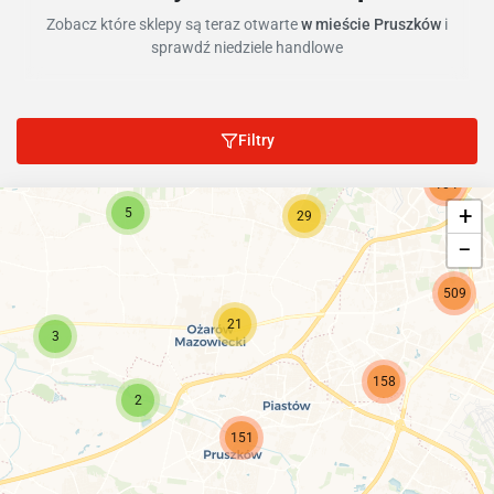
Zobacz które sklepy są teraz otwarte
w mieście Pruszków
i
sprawdź niedziele handlowe
Filtry
104
+
5
29
−
509
21
3
158
2
151