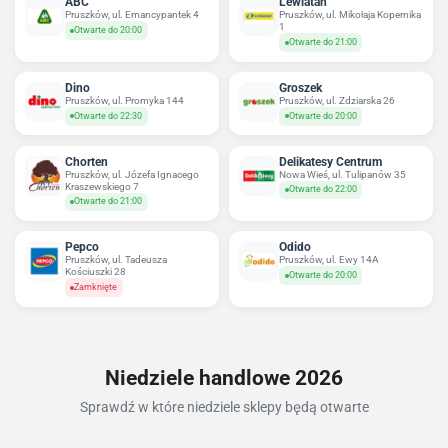
ABC
Lewiatan
Pruszków, ul. Emancypantek 4
Pruszków, ul. Mikołaja Kopernika
1
Otwarte do 20:00
Otwarte do 21:00
Dino
Groszek
Pruszków, ul. Promyka 144
Pruszków, ul. Zdziarska 26
Otwarte do 22:30
Otwarte do 20:00
Chorten
Delikatesy Centrum
Pruszków, ul. Józefa Ignacego
Nowa Wieś, ul. Tulipanów 35
Kraszewskiego 7
Otwarte do 22:00
Otwarte do 21:00
Pepco
Odido
Pruszków, ul. Tadeusza
Pruszków, ul. Ewy 14A
Kościuszki 28
Otwarte do 20:00
Zamknięte
Niedziele handlowe 2026
Sprawdź w które niedziele sklepy będą otwarte