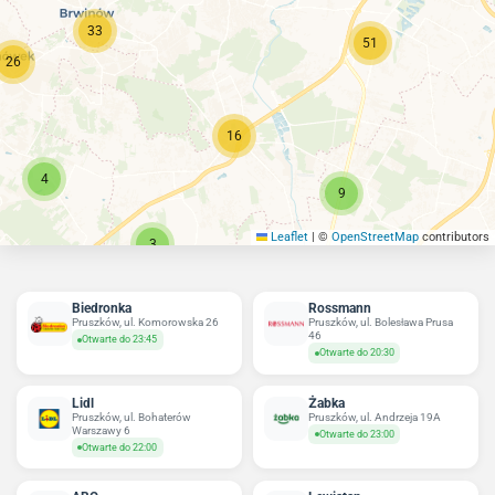
33
51
26
16
4
9
Leaflet
|
©
OpenStreetMap
contributors
3
Biedronka
Rossmann
Pruszków, ul. Komorowska 26
Pruszków, ul. Bolesława Prusa
46
Otwarte do 23:45
Otwarte do 20:30
Lidl
Żabka
Pruszków, ul. Bohaterów
Pruszków, ul. Andrzeja 19A
Warszawy 6
Otwarte do 23:00
Otwarte do 22:00