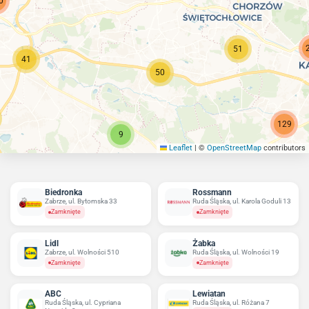
0
51
41
50
129
9
Leaflet
|
©
OpenStreetMap
contributors
Biedronka
Rossmann
Zabrze, ul. Bytomska 33
Ruda Śląska, ul. Karola Goduli 13
Zamknięte
Zamknięte
Lidl
Żabka
Zabrze, ul. Wolności 510
Ruda Śląska, ul. Wolności 19
Zamknięte
Zamknięte
ABC
Lewiatan
Ruda Śląska, ul. Cypriana
Ruda Śląska, ul. Różana 7