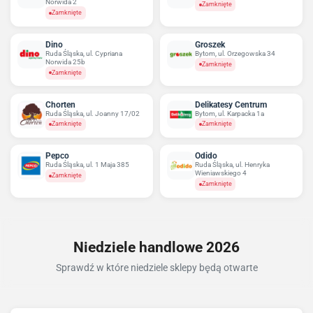
Norwida 2
Zamknięte
Zamknięte
Dino
Groszek
Ruda Śląska, ul. Cypriana
Bytom, ul. Orzegowska 34
Norwida 25b
Zamknięte
Zamknięte
Chorten
Delikatesy Centrum
Ruda Śląska, ul. Joanny 17/02
Bytom, ul. Karpacka 1a
Zamknięte
Zamknięte
Pepco
Odido
Ruda Śląska, ul. 1 Maja 385
Ruda Śląska, ul. Henryka
Wieniawskiego 4
Zamknięte
Zamknięte
Niedziele handlowe 2026
Sprawdź w które niedziele sklepy będą otwarte