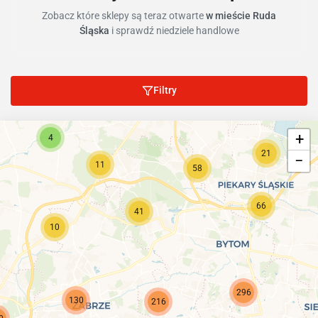
Zobacz które sklepy są teraz otwarte
w mieście Ruda
Śląska
i sprawdź niedziele handlowe
85
Filtry
+
4
21
−
11
58
66
41
10
296
130
216