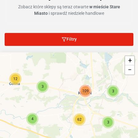
Zobacz które sklepy są teraz otwarte
w mieście Stare
Miasto
i sprawdź niedziele handlowe
Filtry
+
−
12
3
109
3
4
62
3