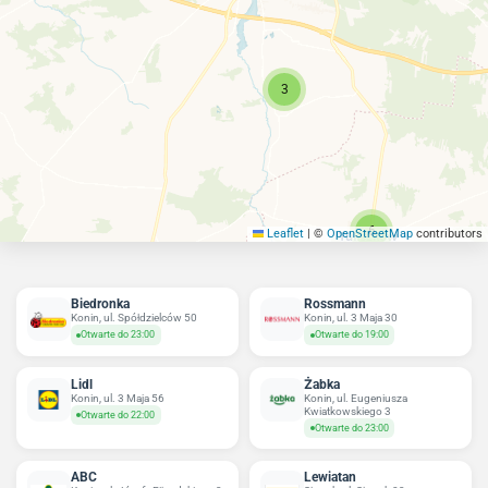
3
6
Leaflet
|
©
OpenStreetMap
contributors
Biedronka
Rossmann
Konin, ul. Spółdzielców 50
Konin, ul. 3 Maja 30
Otwarte do 23:00
Otwarte do 19:00
Lidl
Żabka
Konin, ul. 3 Maja 56
Konin, ul. Eugeniusza
Kwiatkowskiego 3
Otwarte do 22:00
Otwarte do 23:00
ABC
Lewiatan