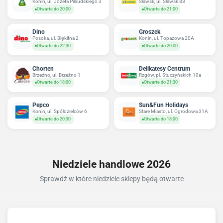
Konin, ul. Józefa Piłsudskiego 3
Sławsk, ul. Sławsk 83
Otwarte do 20:00
Otwarte do 21:00
Dino
Groszek
Posoka, ul. Błękitna 2
Konin, ul. Topazowa 20A
Otwarte do 22:30
Otwarte do 20:00
Chorten
Delikatesy Centrum
Brzeźno, ul. Brzeźno 1
Rzgów, pl. Stuczyńskich 10a
Otwarte do 18:00
Otwarte do 21:30
Pepco
Sun&Fun Holidays
Konin, ul. Spółdzielców 6
Stare Miasto, ul. Ogrodowa 31A
Otwarte do 20:30
Otwarte do 18:00
Niedziele handlowe 2026
Sprawdź w które niedziele sklepy będą otwarte