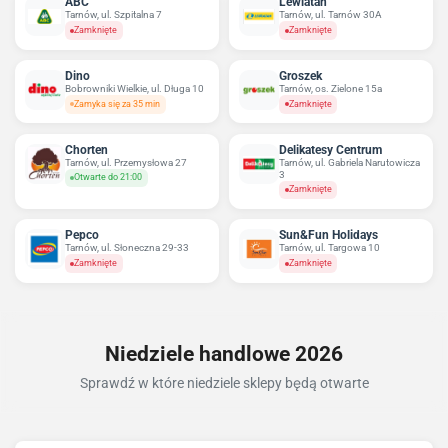
ABC
Lewiatan
Tarnów, ul. Szpitalna 7
Tarnów, ul. Tarnów 30A
Zamknięte
Zamknięte
Dino
Groszek
Bobrowniki Wielkie, ul. Długa 10
Tarnów, os. Zielone 15a
Zamyka się za 35 min
Zamknięte
Chorten
Delikatesy Centrum
Tarnów, ul. Przemysłowa 27
Tarnów, ul. Gabriela Narutowicza
3
Otwarte do 21:00
Zamknięte
Pepco
Sun&Fun Holidays
Tarnów, ul. Słoneczna 29-33
Tarnów, ul. Targowa 10
Zamknięte
Zamknięte
Niedziele handlowe 2026
Sprawdź w które niedziele sklepy będą otwarte