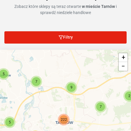
Zobacz które sklepy są teraz otwarte
w mieście Tarnów
i
sprawdź niedziele handlowe
Filtry
14
+
−
5
7
9
2
7
222
5