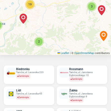
19
3
2
Leaflet
|
©
OpenStreetMap
contributors
16
Biedronka
Rossmann
Tarnów, ul. Lwowska 223
Tarnów, ul. Jarosława
Dąbrowskiego 10
Zamknięte
Zamknięte
Lidl
Żabka
Tarnów, ul. Lwowska 45
Tarnów, ul. Jarosława
Dąbrowskiego 9
Zamknięte
Zamknięte