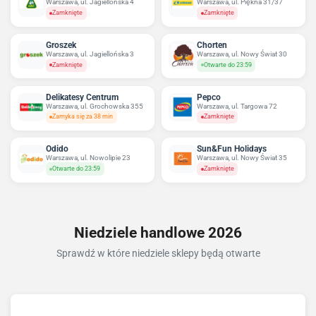
Warszawa, ul. Jagiellońska 4
Warszawa, ul. Piękna 31/37
Zamknięte
Zamknięte
Groszek
Chorten
Warszawa, ul. Jagiellońska 3
Warszawa, ul. Nowy Świat 30
Zamknięte
Otwarte do 23:59
Delikatesy Centrum
Pepco
Warszawa, ul. Grochowska 355
Warszawa, ul. Targowa 72
Zamyka się za 38 min
Zamknięte
Odido
Sun&Fun Holidays
Warszawa, ul. Nowolipie 23
Warszawa, ul. Nowy Świat 35
Otwarte do 23:59
Zamknięte
Niedziele handlowe 2026
Sprawdź w które niedziele sklepy będą otwarte