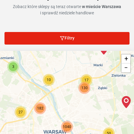
Zobacz które sklepy są teraz otwarte
w mieście Warszawa
i sprawdź niedziele handlowe
Filtry
+
−
3
10
17
130
182
27
1040
50