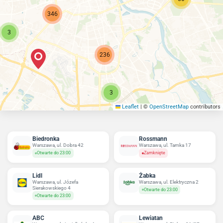
346
3
236
3
Leaflet
|
©
OpenStreetMap
contributors
Biedronka
Rossmann
Warszawa, ul. Dobra 42
Warszawa, ul. Tamka 17
Otwarte do 23:00
Zamknięte
Lidl
Żabka
Warszawa, ul. Józefa
Warszawa, ul. Elektryczna 2
Sierakowskiego 4
Otwarte do 23:00
Otwarte do 23:00
ABC
Lewiatan