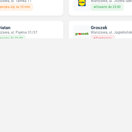
zawa, ul. Tamka 17
Warszawa, ul. Józefa Sie
amyka się za 10 min
Otwarte do 23:00
iatan
Groszek
zawa, ul. Piękna 31/37
Warszawa, ul. Jagiellońsk
twarte do 21:00
Zamknięte
pco
Odido
zawa, ul. Targowa 72
Warszawa, ul. Nowolipie 
twarte do 20:00
Otwarte do 23:59
Niedziele handlowe 2026
Sprawdź w które niedziele sklepy będą otwarte