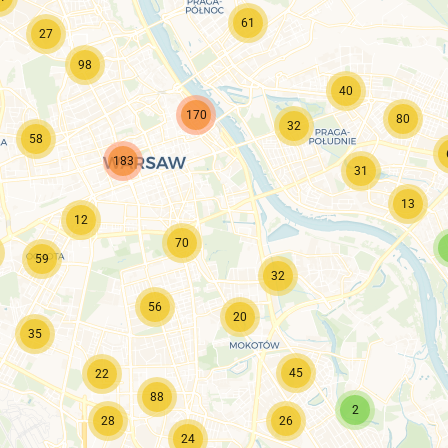
61
27
98
40
170
80
32
58
183
31
13
12
70
59
32
56
20
35
45
22
88
2
28
26
24