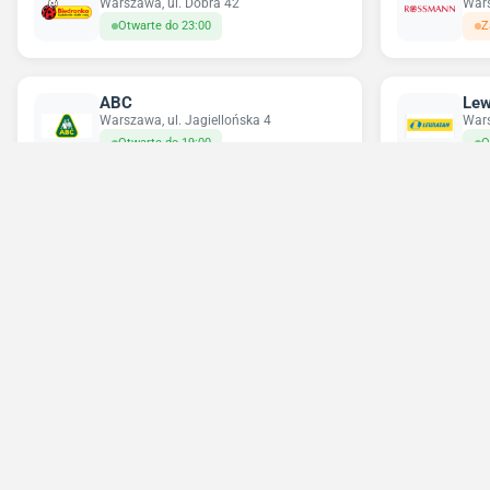
Warszawa, ul. Dobra 42
Wars
Otwarte do 23:00
Z
ABC
Lew
Warszawa, ul. Jagiellońska 4
Wars
Otwarte do 19:00
O
Delikatesy Centrum
Pe
Warszawa, ul. Grochowska 355
Wars
Otwarte do 22:00
O