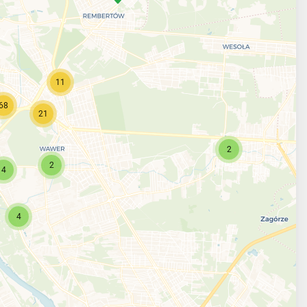
11
68
21
2
2
4
4