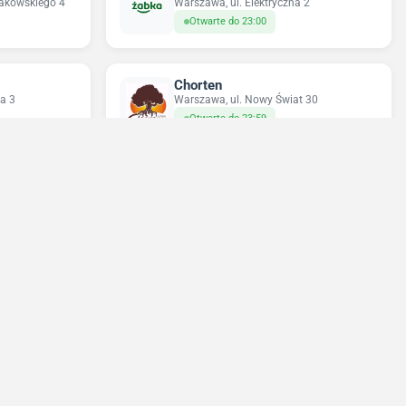
rakowskiego 4
Warszawa, ul. Elektryczna 2
Otwarte do 23:00
Chorten
a 3
Warszawa, ul. Nowy Świat 30
Otwarte do 23:59
Sun&Fun Holidays
23
Warszawa, ul. Nowy Świat 35
Zamknięte