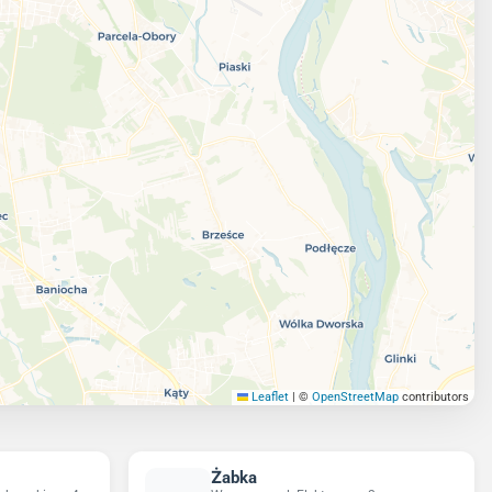
Leaflet
|
©
OpenStreetMap
contributors
Żabka