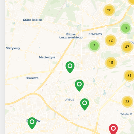
26
8
72
2
47
15
81
23