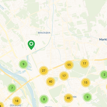
17
9
55
27
2
17
40
15
7
9
40
8
18
4