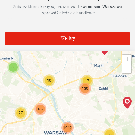
Zobacz które sklepy są teraz otwarte
w mieście Warszawa
i sprawdź niedziele handlowe
Filtry
+
−
3
10
17
130
182
27
1040
50