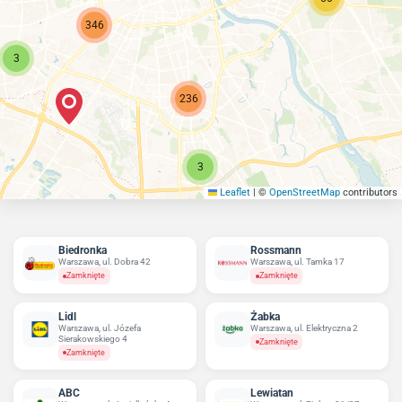
346
3
236
3
Leaflet
|
©
OpenStreetMap
contributors
Biedronka
Rossmann
Warszawa, ul. Dobra 42
Warszawa, ul. Tamka 17
Zamknięte
Zamknięte
Lidl
Żabka
Warszawa, ul. Józefa
Warszawa, ul. Elektryczna 2
Sierakowskiego 4
Zamknięte
Zamknięte
ABC
Lewiatan