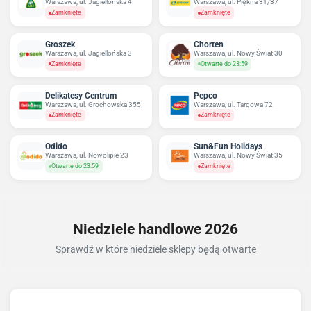
Warszawa, ul. Jagiellońska 4
Warszawa, ul. Piękna 31/37
Zamknięte
Zamknięte
Groszek
Chorten
Warszawa, ul. Jagiellońska 3
Warszawa, ul. Nowy Świat 30
Zamknięte
Otwarte do 23:59
Delikatesy Centrum
Pepco
Warszawa, ul. Grochowska 355
Warszawa, ul. Targowa 72
Zamknięte
Zamknięte
Odido
Sun&Fun Holidays
Warszawa, ul. Nowolipie 23
Warszawa, ul. Nowy Świat 35
Otwarte do 23:59
Zamknięte
Niedziele handlowe 2026
Sprawdź w które niedziele sklepy będą otwarte