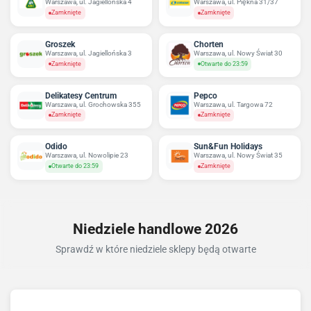
Warszawa, ul. Jagiellońska 4
Warszawa, ul. Piękna 31/37
Zamknięte
Zamknięte
Groszek
Chorten
Warszawa, ul. Jagiellońska 3
Warszawa, ul. Nowy Świat 30
Zamknięte
Otwarte do 23:59
Delikatesy Centrum
Pepco
Warszawa, ul. Grochowska 355
Warszawa, ul. Targowa 72
Zamknięte
Zamknięte
Odido
Sun&Fun Holidays
Warszawa, ul. Nowolipie 23
Warszawa, ul. Nowy Świat 35
Otwarte do 23:59
Zamknięte
Niedziele handlowe 2026
Sprawdź w które niedziele sklepy będą otwarte