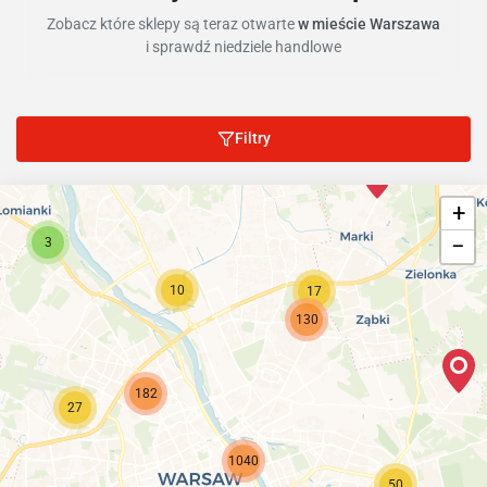
Zobacz które sklepy są teraz otwarte
w mieście Warszawa
i sprawdź niedziele handlowe
Filtry
+
−
3
10
17
130
182
27
1040
50