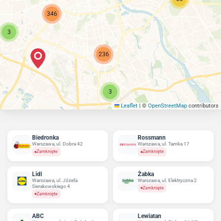
346
3
236
3
Leaflet
|
©
OpenStreetMap
contributors
Biedronka
Rossmann
Warszawa, ul. Dobra 42
Warszawa, ul. Tamka 17
Zamknięte
Zamknięte
Lidl
Żabka
Warszawa, ul. Józefa
Warszawa, ul. Elektryczna 2
Sierakowskiego 4
Zamknięte
Zamknięte
ABC
Lewiatan