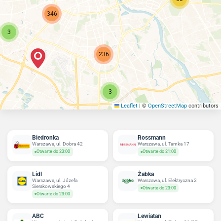
346
3
236
3
Leaflet
|
©
OpenStreetMap
contributors
Biedronka
Rossmann
Warszawa, ul. Dobra 42
Warszawa, ul. Tamka 17
Otwarte do 23:00
Otwarte do 21:00
Lidl
Żabka
Warszawa, ul. Józefa
Warszawa, ul. Elektryczna 2
Sierakowskiego 4
Otwarte do 23:00
Otwarte do 23:00
ABC
Lewiatan