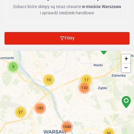
Zobacz które sklepy są teraz otwarte
w mieście Warszawa
i sprawdź niedziele handlowe
Filtry
+
−
3
10
17
130
182
27
1040
50