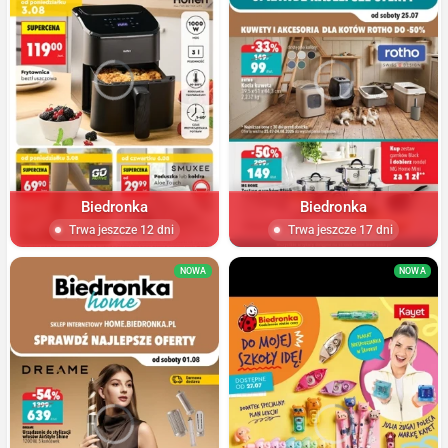
Biedronka
Biedronka
Trwa jeszcze 12 dni
Trwa jeszcze 17 dni
NOWA
NOWA