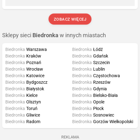
ZOBACZ WIĘCEJ
Sklepy sieci
Biedronka
w innych miastach
Biedronka
Warszawa
Biedronka
Łódź
Biedronka
Kraków
Biedronka
Gdańsk
Biedronka
Poznań
Biedronka
Szczecin
Biedronka
Wrocław
Biedronka
Lublin
Biedronka
Katowice
Biedronka
Częstochowa
Biedronka
Bydgoszcz
Biedronka
Rzeszów
Biedronka
Białystok
Biedronka
Gdynia
Biedronka
Kielce
Biedronka
Bielsko-Biała
Biedronka
Olsztyn
Biedronka
Opole
Biedronka
Toruń
Biedronka
Płock
Biedronka
Gliwice
Biedronka
Sosnowiec
Biedronka
Radom
Biedronka
Gorzów Wielkopolski
REKLAMA