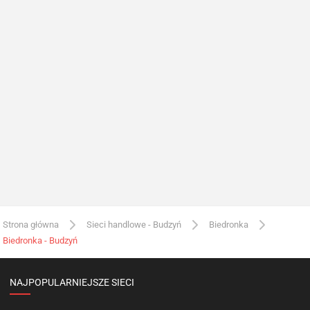
Strona główna
Sieci handlowe - Budzyń
Biedronka
Biedronka - Budzyń
NAJPOPULARNIEJSZE SIECI