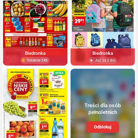
Biedronka
Biedronka
Ostatnie 24h
Już za 3 dni
NOWA
NOWA
Treści dla osób
pełnoletnich
Odblokuj