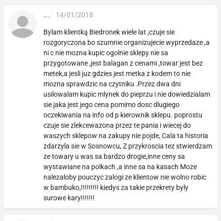
...
14/01/2018
Bylam klientką Biedronek wiele lat ,czuje sie
rozgoryczona bo szumnie organizujecie wyprzedaze ,a
ni c nie mozna kupic ogolnie sklepy nie sa
przygotowane ,jest balagan z cenami ,towar jest bez
metek,a jesli juz gdzies jest metka z kodem to nie
mozna sprawdzic na czytniku .Przez dwa dni
usilowalam kupic mlynek do pieprzu i nie dowiedzialam
sie jaka jest jego cena pomimo dosc dlugiego
oczekiwania na info od p kierownik sklepu. poprostu
czuje sie zlekcewazona przez te pania i wiecej do
waszych sklepow na zakupy nie pojde, Cala ta historia
zdarzyla sie w Sosnowcu, Z przykroscia tez stwierdzam
ze towary u was sa bardzo drogie,inne ceny sa
wystawiane na polkach ,a inne sa na kasach Moze
nalezaloby pouczyc zalogi ze klientow nie wolno robic
w bambuko,!!!!!!!!! kiedys za takie przekrety byly
surowe kary!!!!!!!