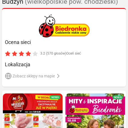
Budzyń
(wielkopolskie pow. chodzieski)
Ocena sieci
3.2 (570 głosów)
Oceń sieć
Lokalizacja
Zobacz sklepy na mapie
NOWA
NOWA