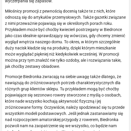
wyczerpania się zapasów.
Miłośnicy promocji z pewnością docenią także te z nich, które
odnoszą się do artykułów przemysłowych. Także gazetki związane
z nimi przeważnie pojawiają się w określonych porach roku.
Przykładem może być choćby kwiecień postrzegany w Biedronce
jako czas idealnie sprawdzający się wówczas, gdy chcemy zmienić
wygląd wnętrza naszego domu. To okres, w którym szczególnie
duży nacisk kładzie się na produkty, dzięki którym mieszkanie
może wyglądać piękniej niż kiedykolwiek wcześniej. W promocji
można przy tym znaleźć nie tylko ozdoby, ale i rozwiązania takie,
jak choćby zestawy obiadowe.
Promocje Biedronka zwracają na siebie uwagę także dlatego, że
nawiązują do zróżnicowanych potrzeb charakterystycznych dla
różnych grup klientów sklepu. Tu przykładem mogą być choćby
pojawiające się sezonowo rowery stworzone z myślą o osobach,
które nade wszystko kochają aktywność fizyczną i jej
zróżnicowane formy. Oczywiście, należy spodziewać się tu przede
wszystkim modeli podstawowych. Jeśli jednak zastanawiamy się
nad rozpoczęciem amatorskiej przygody z rowerem, Biedronka
pozwoli nam na zaopatrzenie się we wszystko, co będzie nam