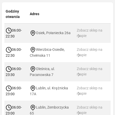
Godziny
Adres
otwarcia
06:00-
Zobacz sklep na
Osiek, Połaniecka 26a
mapie
22:30
06:00-
Wierzbica-Osiedle,
Zobacz sklep na
mapie
22:30
Chełmska 11
06:00-
Oleśnica, ul.
Zobacz sklep na
mapie
23:30
Pacanowska 7
06:00-
Lublin, ul. Krężnicka
Zobacz sklep na
mapie
23:00
17A
06:00-
Lublin, Zemborzycka
Zobacz sklep na
mapie
23:00
65