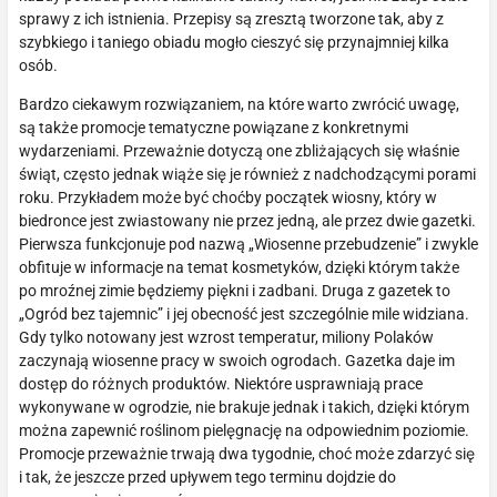
sprawy z ich istnienia. Przepisy są zresztą tworzone tak, aby z
szybkiego i taniego obiadu mogło cieszyć się przynajmniej kilka
osób.
Bardzo ciekawym rozwiązaniem, na które warto zwrócić uwagę,
są także promocje tematyczne powiązane z konkretnymi
wydarzeniami. Przeważnie dotyczą one zbliżających się właśnie
świąt, często jednak wiąże się je również z nadchodzącymi porami
roku. Przykładem może być choćby początek wiosny, który w
biedronce jest zwiastowany nie przez jedną, ale przez dwie gazetki.
Pierwsza funkcjonuje pod nazwą „Wiosenne przebudzenie” i zwykle
obfituje w informacje na temat kosmetyków, dzięki którym także
po mroźnej zimie będziemy piękni i zadbani. Druga z gazetek to
„Ogród bez tajemnic” i jej obecność jest szczególnie mile widziana.
Gdy tylko notowany jest wzrost temperatur, miliony Polaków
zaczynają wiosenne pracy w swoich ogrodach. Gazetka daje im
dostęp do różnych produktów. Niektóre usprawniają prace
wykonywane w ogrodzie, nie brakuje jednak i takich, dzięki którym
można zapewnić roślinom pielęgnację na odpowiednim poziomie.
Promocje przeważnie trwają dwa tygodnie, choć może zdarzyć się
i tak, że jeszcze przed upływem tego terminu dojdzie do