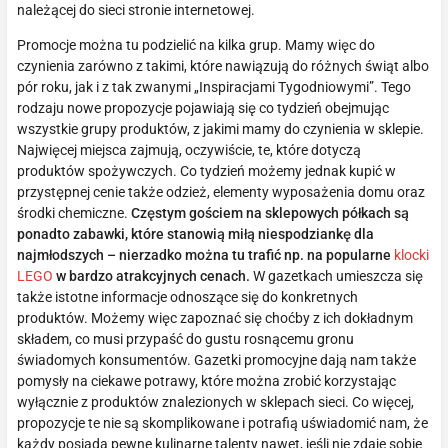
należącej do sieci stronie internetowej.
Promocje można tu podzielić na kilka grup. Mamy więc do
czynienia zarówno z takimi, które nawiązują do różnych świąt albo
pór roku, jak i z tak zwanymi „Inspiracjami Tygodniowymi”. Tego
rodzaju nowe propozycje pojawiają się co tydzień obejmując
wszystkie grupy produktów, z jakimi mamy do czynienia w sklepie.
Najwięcej miejsca zajmują, oczywiście, te, które dotyczą
produktów spożywczych. Co tydzień możemy jednak kupić w
przystępnej cenie także odzież, elementy wyposażenia domu oraz
środki chemiczne.
Częstym gościem na sklepowych półkach są
ponadto zabawki, które stanowią miłą niespodziankę dla
najmłodszych – nierzadko można tu trafić np. na popularne
klocki
LEGO
w bardzo atrakcyjnych cenach.
W gazetkach umieszcza się
także istotne informacje odnoszące się do konkretnych
produktów. Możemy więc zapoznać się choćby z ich dokładnym
składem, co musi przypaść do gustu rosnącemu gronu
świadomych konsumentów. Gazetki promocyjne dają nam także
pomysły na ciekawe potrawy, które można zrobić korzystając
wyłącznie z produktów znalezionych w sklepach sieci. Co więcej,
propozycje te nie są skomplikowane i potrafią uświadomić nam, że
każdy posiada pewne kulinarne talenty nawet, jeśli nie zdaje sobie