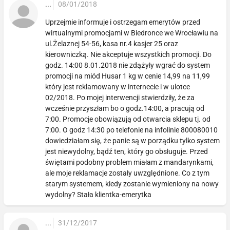
...
08/01/2018
Uprzejmie informuje i ostrzegam emerytów przed
wirtualnymi promocjami w Biedronce we Wrocławiu na
ul.Żelaznej 54-56, kasa nr.4 kasjer 25 oraz
kierowniczką. Nie akceptuje wszystkich promocji. Do
godz. 14:00 8.01.2018 nie zdążyły wgrać do system
promocji na miód Husar 1 kg w cenie 14,99 na 11,99
który jest reklamowany w internecie i w ulotce
02/2018. Po mojej interwencji stwierdziły, że za
wcześnie przyszłam bo o godz.14:00, a pracują od
7:00. Promocje obowiązują od otwarcia sklepu tj. od
7:00. O godz 14:30 po telefonie na infolinie 800080010
dowiedziałam się, że panie są w porządku tylko system
jest niewydolny, bądź ten, który go obsługuje. Przed
świętami podobny problem miałam z mandarynkami,
ale moje reklamacje zostały uwzględnione. Co z tym
starym systemem, kiedy zostanie wymieniony na nowy
wydolny? Stała klientka-emerytka
...
31/12/2017