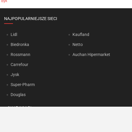
Byk
NAJPOPULARNIEJSZE SIECI
Lidl
Kaufland
Biedronka
Netto
Rossmann
Auchan Hipermarket
Carrefour
Jysk
Super-Pharm
Douglas
OKAZJUM.PL
Kontakt
Reklama
Prywatność