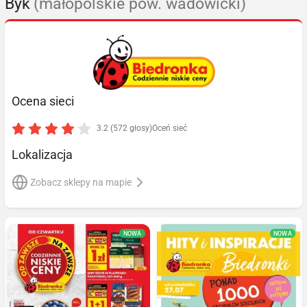
Byk
(małopolskie pow. wadowicki)
Ocena sieci
3.2 (572 głosy)
Oceń sieć
Lokalizacja
Zobacz sklepy na mapie
NOWA
NOWA