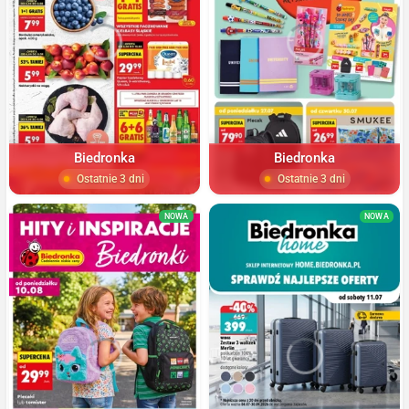
Biedronka
Biedronka
Ostatnie 3 dni
Ostatnie 3 dni
NOWA
NOWA