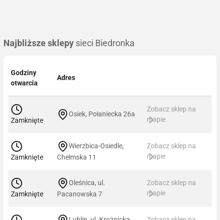
Najbliższe sklepy
sieci Biedronka
Godziny
Adres
otwarcia
Zobacz sklep na
Osiek, Połaniecka 26a
mapie
Zamknięte
Wierzbica-Osiedle,
Zobacz sklep na
mapie
Zamknięte
Chełmska 11
Oleśnica, ul.
Zobacz sklep na
mapie
Zamknięte
Pacanowska 7
Lublin, ul. Krężnicka
Zobacz sklep na