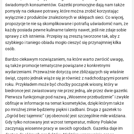
świadomych konsumentów. Gazetki promocyjne dają nam także
pomysły na ciekawe potrawy, które można zrobić korzystając
wyłącznie z produktów znalezionych w sklepach sieci. Co więcej,
propozycje te nie są skomplikowane i potrafią uświadomić nam, że
każdy posiada pewne kulinarne talenty nawet, jeśli nie zdaje sobie
sprawy z ich istnienia. Przepisy są zresztą tworzone tak, aby z
szybkiego i taniego obiadu mogło cieszyć się przynajmniej kilka
osób.
Bardzo ciekawym rozwiązaniem, na które warto zwrócić uwagę,
są także promocje tematyczne powiązane z konkretnymi
wydarzeniami. Przeważnie dotyczą one zbliżających się właśnie
świąt, często jednak wiąże się je również z nadchodzącymi porami
roku. Przykładem może być choćby początek wiosny, który w
biedronce jest zwiastowany nie przez jedną, ale przez dwie gazetki.
Pierwsza funkcjonuje pod nazwą „Wiosenne przebudzenie” i zwykle
obfituje w informacje na temat kosmetyków, dzięki którym także
po mroźnej zimie będziemy piękni i zadbani. Druga z gazetek to
„Ogród bez tajemnic” i jej obecność jest szczególnie mile widziana.
Gdy tylko notowany jest wzrost temperatur, miliony Polaków
zaczynają wiosenne pracy w swoich ogrodach. Gazetka daje im