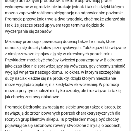
dostęp do różnych produktów. Niektóre usprawniają prace
wykonywane w ogrodzie, nie brakuje jednak i takich, dzięki którym
można zapewnić roślinom pielęgnację na odpowiednim poziomie.
Promocje przeważnie trwają dwa tygodnie, choć może zdarzyć się
i tak, że jeszcze przed upływem tego terminu dojdzie do
wyczerpania się zapasów.
Miłośnicy promocji z pewnością docenią także te z nich, które
odnoszą się do artykułów przemysłowych. Także gazetki związane
z nimi przeważnie pojawiają się w określonych porach roku.
Przykładem może być choćby kwiecień postrzegany w Biedronce
jako czas idealnie sprawdzający się wówczas, gdy chcemy zmienić
wygląd wnętrza naszego domu. To okres, w którym szczególnie
duży nacisk kładzie się na produkty, dzięki którym mieszkanie
może wyglądać piękniej niż kiedykolwiek wcześniej. W promocji
można przy tym znaleźć nie tylko ozdoby, ale i rozwiązania takie,
jak choćby zestawy obiadowe.
Promocje Biedronka zwracają na siebie uwagę także dlatego, że
nawiązują do zróżnicowanych potrzeb charakterystycznych dla
różnych grup klientów sklepu. Tu przykładem mogą być choćby
pojawiające się sezonowo rowery stworzone z myślą o osobach,