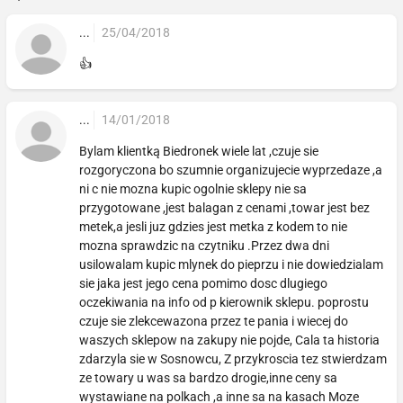
...
25/04/2018
👍
...
14/01/2018
Bylam klientką Biedronek wiele lat ,czuje sie
rozgoryczona bo szumnie organizujecie wyprzedaze ,a
ni c nie mozna kupic ogolnie sklepy nie sa
przygotowane ,jest balagan z cenami ,towar jest bez
metek,a jesli juz gdzies jest metka z kodem to nie
mozna sprawdzic na czytniku .Przez dwa dni
usilowalam kupic mlynek do pieprzu i nie dowiedzialam
sie jaka jest jego cena pomimo dosc dlugiego
oczekiwania na info od p kierownik sklepu. poprostu
czuje sie zlekcewazona przez te pania i wiecej do
waszych sklepow na zakupy nie pojde, Cala ta historia
zdarzyla sie w Sosnowcu, Z przykroscia tez stwierdzam
ze towary u was sa bardzo drogie,inne ceny sa
wystawiane na polkach ,a inne sa na kasach Moze