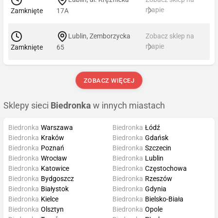
mapie
Zamknięte
17A
Lublin, Zemborzycka
Zobacz sklep na
mapie
Zamknięte
65
ZOBACZ WIĘCEJ
Sklepy sieci
Biedronka
w innych miastach
Biedronka
Warszawa
Biedronka
Łódź
Biedronka
Kraków
Biedronka
Gdańsk
Biedronka
Poznań
Biedronka
Szczecin
Biedronka
Wrocław
Biedronka
Lublin
Biedronka
Katowice
Biedronka
Częstochowa
Biedronka
Bydgoszcz
Biedronka
Rzeszów
Biedronka
Białystok
Biedronka
Gdynia
Biedronka
Kielce
Biedronka
Bielsko-Biała
Biedronka
Olsztyn
Biedronka
Opole