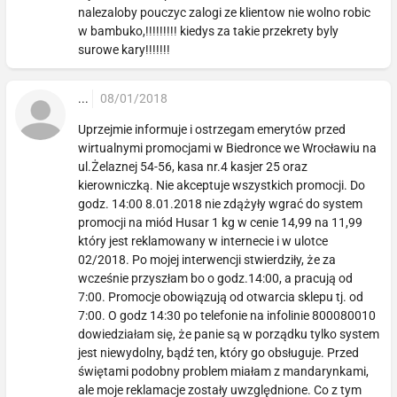
nalezaloby pouczyc zalogi ze klientow nie wolno robic
w bambuko,!!!!!!!!! kiedys za takie przekrety byly
surowe kary!!!!!!!
...
08/01/2018
Uprzejmie informuje i ostrzegam emerytów przed
wirtualnymi promocjami w Biedronce we Wrocławiu na
ul.Żelaznej 54-56, kasa nr.4 kasjer 25 oraz
kierowniczką. Nie akceptuje wszystkich promocji. Do
godz. 14:00 8.01.2018 nie zdążyły wgrać do system
promocji na miód Husar 1 kg w cenie 14,99 na 11,99
który jest reklamowany w internecie i w ulotce
02/2018. Po mojej interwencji stwierdziły, że za
wcześnie przyszłam bo o godz.14:00, a pracują od
7:00. Promocje obowiązują od otwarcia sklepu tj. od
7:00. O godz 14:30 po telefonie na infolinie 800080010
dowiedziałam się, że panie są w porządku tylko system
jest niewydolny, bądź ten, który go obsługuje. Przed
świętami podobny problem miałam z mandarynkami,
ale moje reklamacje zostały uwzględnione. Co z tym