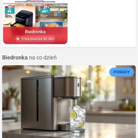
Biedronka
Trwa jeszcze 42 dni
Biedronka
na co dzień
PORADY