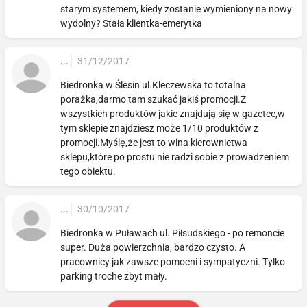
starym systemem, kiedy zostanie wymieniony na nowy
wydolny? Stała klientka-emerytka
...
31/12/2017
Biedronka w Ślesin ul.Kleczewska to totalna
porażka,darmo tam szukać jakiś promocji.Z
wszystkich produktów jakie znajdują się w gazetce,w
tym sklepie znajdziesz może 1/10 produktów z
promocji.Myślę,że jest to wina kierownictwa
sklepu,które po prostu nie radzi sobie z prowadzeniem
tego obiektu.
...
30/10/2017
Biedronka w Puławach ul. Piłsudskiego - po remoncie
super. Duża powierzchnia, bardzo czysto. A
pracownicy jak zawsze pomocni i sympatyczni. Tylko
parking troche zbyt mały.