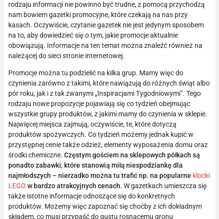
rodzaju informacji nie powinno być trudne, z pomocą przychodzą
nam bowiem gazetki promocyjne, które czekają na nas przy
kasach. Oczywiście, czytanie gazetek nie jest jedynym sposobem
na to, aby dowiedzieć się o tym, jakie promocje aktualnie
obowiązują. Informacje na ten temat można znaleźć również na
należącej do sieci stronie internetowej.
Promocje można tu podzielić na kilka grup. Mamy więc do
czynienia zarówno z takimi, które nawiązują do różnych świąt albo
pór roku, jak i z tak zwanymi „Inspiracjami Tygodniowymi”. Tego
rodzaju nowe propozycje pojawiają się co tydzień obejmując
wszystkie grupy produktów, z jakimi mamy do czynienia w sklepie.
Najwięcej miejsca zajmują, oczywiście, te, które dotyczą
produktów spożywczych. Co tydzień możemy jednak kupić w
przystępnej cenie także odzież, elementy wyposażenia domu oraz
środki chemiczne.
Częstym gościem na sklepowych półkach są
ponadto zabawki, które stanowią miłą niespodziankę dla
najmłodszych – nierzadko można tu trafić np. na popularne
klocki
LEGO
w bardzo atrakcyjnych cenach.
W gazetkach umieszcza się
także istotne informacje odnoszące się do konkretnych
produktów. Możemy więc zapoznać się choćby z ich dokładnym
składem, co musi przypaść do gustu rosnącemu gronu