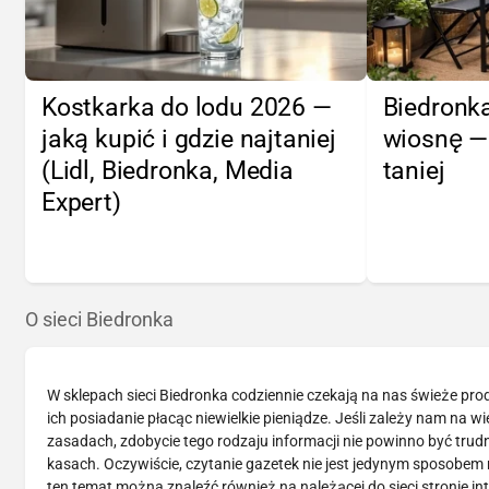
Kostkarka do lodu 2026 —
Biedronka
jaką kupić i gdzie najtaniej
wiosnę —
(Lidl, Biedronka, Media
taniej
Expert)
O sieci Biedronka
W sklepach sieci Biedronka codziennie czekają na nas świeże pr
ich posiadanie płacąc niewielkie pieniądze. Jeśli zależy nam na 
zasadach, zdobycie tego rodzaju informacji nie powinno być tru
kasach. Oczywiście, czytanie gazetek nie jest jedynym sposobem n
ten temat można znaleźć również na należącej do sieci stronie in