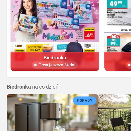
Biedronka
Trwa jeszcze 24 dni
Biedronka
na co dzień
PORADY