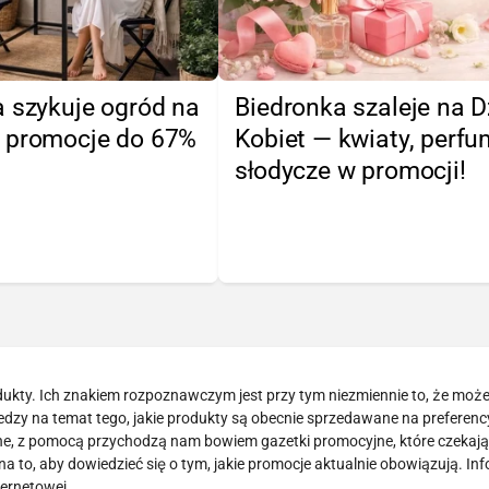
 szykuje ogród na
Biedronka szaleje na D
 promocje do 67%
Kobiet — kwiaty, perfu
słodycze w promocji!
odukty. Ich znakiem rozpoznawczym jest przy tym niezmiennie to, że mo
wiedzy na temat tego, jakie produkty są obecnie sprzedawane na preferen
dne, z pomocą przychodzą nam bowiem gazetki promocyjne, które czekają
a to, aby dowiedzieć się o tym, jakie promocje aktualnie obowiązują. In
ternetowej.