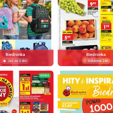
Biedronka
Biedronka
Już za 3 dni
Ostatnie 24h
NOWA