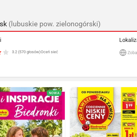
ńsk
(lubuskie pow. zielonogórski)
i
Lokaliz
3.2 (570 głosów)
Oceń sieć
Zoba
NOWA