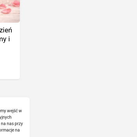
zień
my i
żemy wejść w
cyjnych
 na nas przy
formacje na