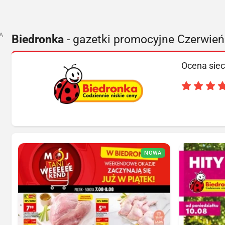
A
Biedronka
- gazetki promocyjne Czerwie
Ocena siec
NOWA