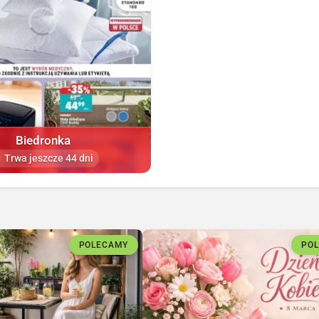
Biedronka
Trwa jeszcze 44 dni
POLECAMY
PO