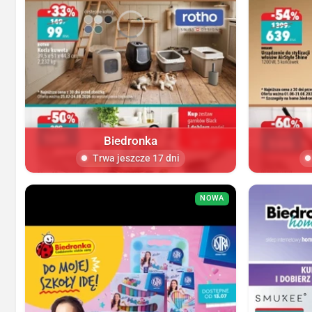
Biedronka
Trwa jeszcze 17 dni
NOWA